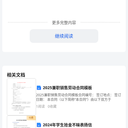
工
单
位
更多完整内容
梅
8
继续阅读
州
市
处后区低处，防止倒塌伤人。
敏
10
捷
相关文档
加固措施。
建
2025兼职销售劳动合同模板
11
筑
2025兼职销售劳动合同模板合同编号： 签订地点： 签订
日期： 本合同（以下简称“本合同”）由以下双方于
12
工
1
阅读
0
收藏
程
付费
有
2024年学生拾金不昧表扬信