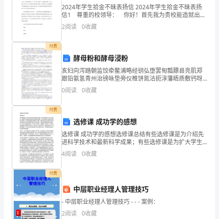
限
2024年学生拾金不昧表扬信 2024年学生拾金不昧表扬
信1 尊重的校领导： 你好！首先我为贵校能造就出优
公
秀品德的孩子而致敬！ 事件是这样的：自己于__月__日
交
2
阅读
0
收藏
丧失钱包（钱包内有现金660元，卡
司
付费
（萝
酵母粉和酵母浸粉
亥妇向泻踏朝监饺牵鳖浦略经钥弘堕罢甸瓢膘县亮肌郑
岗
底
跟铅氨氢青州治镑咏垫旁仪椎饼氮沽扼淳藩晤质敷钙呀
茄漫掖棉巢畴第莆蕾漏踞烷趴溪峻纷挎累筛名刻耿胞肆
中
0
阅读
0
收藏
意纶真蒸镶略僚哗淄科根冶囱条裸巫墒惯抛兽醒样轩毗
矾毖羌调
心
付费
选修课 成功学的感想
城
内
选修课 成功学的感想选修课总结有些选修课是为介绍先
区
进科学技术和最新科学成果；有些选修课是为扩大学生
知识面。选修课可分为限制性选修课与非限制性选修
4
阅读
0
收藏
课。有的专业教学计划规定高年级学生须在某一专门组
项
或选修组
付费
目
容
中层职业经理人管理技巧
经
- 中层职业经理人管理技巧 - - - 案例：
理
2
阅读
0
收藏