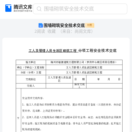
围
围墙砌筑安全技术交底
墙
围墙砌筑安全技术交底
付费
砌
2
阅读
收藏
（
来自
：
尚阅文库
）
筑
安
全
技
术
交
施工单位
单位（子单位）工程名称
底