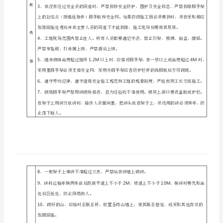
分部（分项）工程
工
工人及管理人员生活
交底部位
区
人
交底人
及
管
理
安全技术交底内容：
人
1
员
复印件、花名册、上岗证复印件等）。
生
2
交
活
区
现场的建筑机械。
砌
底
3
筑