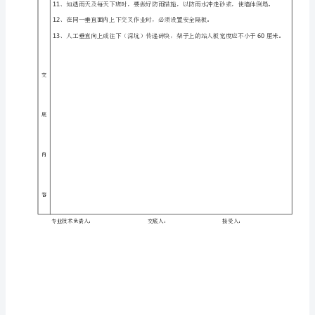
工
程
内
分
4
项
严禁穿拖鞋、打赤膊上班，严禁酒后上班。
工
容
程
安
6
全
7
技
术
止落下砸人。
交
底
施