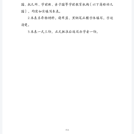
学
前
办园性质:
教
育
机
构
审
批
注
册
登
-
优选
记