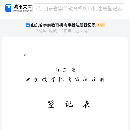
山
山东省学前教育机构审批注册登记表
东
山东省学前教育机构审批注册登记表
付费
省
2
阅读
收藏
（
来自
：
万文网
）
学
前
教
育
.
.
机
附件：
构
审