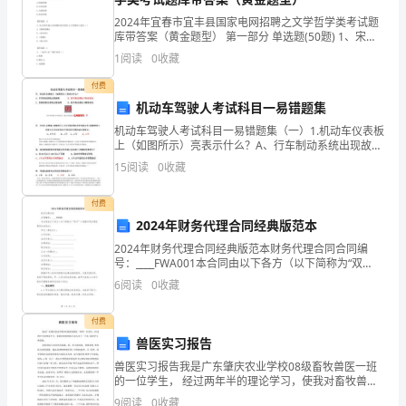
清楚。
年
2024年宜春市宜丰县国家电网招聘之文学哲学类考试题
月
库带答案（黄金题型） 第一部分 单选题(50题) 1、宋代
影响最大的诗歌流派是（）A.西昆诗派B.江西诗派C.江湖
1
阅读
0
收藏
诗派D.四灵诗派【答案】：B
日
付费
XX
机动车驾驶人考试科目一易错题集
省
机动车驾驶人考试科目一易错题集（一）1.机动车仪表板
上（如图所示）亮表示什么？A、行车制动系统出现故障
B、驻车制动器处于制动状态C、防抱死制动系统出现故
教
15
阅读
0
收藏
障 D、驻车制动器
育
付费
厅
2024年财务代理合同经典版范本
2024年财务代理合同经典版范本财务代理合同合同编
制
号：____FWA001本合同由以下各方（以下简称为“双
方”）根据平等自愿的原则达成协议：甲方（委托方）：
6
阅读
0
收藏
填
公司名称：_________________
表
付费
兽医实习报告
说
兽医实习报告我是广东肇庆农业学校08级畜牧兽医一班
的一位学生， 经过两年半的理论学习，使我对畜牧兽医
明
专业人有了一个系 统的学习和掌握。畜牧兽医专业培养
9
阅读
0
收藏