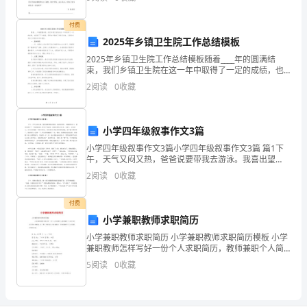
的是德、智、体全面发展。掌握畜牧 和兽医方面的技能
1.
付费
凡
2025年乡镇卫生院工作总结模板
面
2025年乡镇卫生院工作总结模板随着____年的圆满结
束，我们乡镇卫生院在这一年中取得了一定的成绩，也
向
面临了不少挑战。现将本年度的工作进行总结，以便为
2
阅读
0
收藏
来年的工作提供参考和借鉴。一、基本情况____年，
社
会
小学四年级叙事作文3篇
-
优选
小学四年级叙事作文3篇小学四年级叙事作文3篇 篇1下
举
午，天气又闷又热，爸爸说要带我去游泳。我喜出望
外。在游泳馆门口，爸爸给我买了一件新游泳裤，便进
办
2
阅读
0
收藏
了游泳馆。游泳馆里的人真多，有老人、有年轻人，还
有很多
的
付费
小学兼职教师求职简历
招
小学兼职教师求职简历 小学兼职教师求职简历模板 小学
收
兼职教师怎样写好一份个人求职简历，教师兼职个人简
历范文写作参考模板，以下是文书帮我为大家推荐的一
5
阅读
0
收藏
0-
份兼职教师个人求职简历模板阅读
6