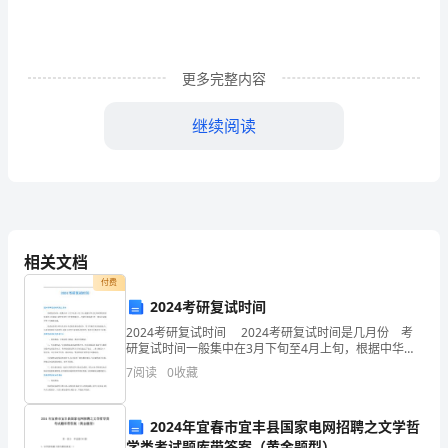
表
机
构
更多完整内容
名
.
继续阅读
称:
.
办
填表说明
园
性
相关文档
质:
付费
2024考研复试时间
填
2024考研复试时间 2024考研复试时间是几月份 考
表
研复试时间一般集中在3月下旬至4月上旬，根据中华人
民共和国教育部发布的《全国硕士研究生招生工作管理
园〕，均需如实填写本表。
7
阅读
0
收藏
规定》，考研全部复试工作一般应在录取当年4
日
期：
2024年宜春市宜丰县国家电网招聘之文学哲
学类考试题库带答案（黄金题型）