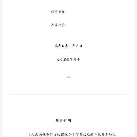
批
注
册
登
记
表
附
件：
山
东
省
机构名称: