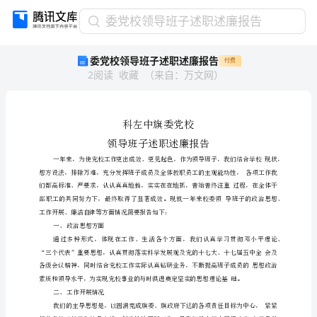
委
委党校领导班子述职述廉报告
党
委党校领导班子述职述廉报告
付费
校
2
阅读
收藏
（
来自
：
万文网
）
领
导
班
子
述
职
述