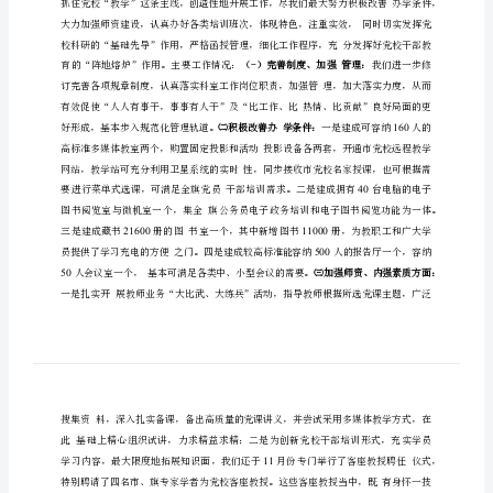
廉
报
告
科
左
中
旗
委
党
校
领