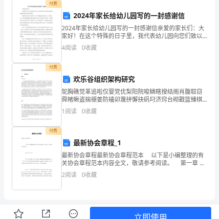
作
付费
2024年家长给幼儿园写的一封感谢信
为
2024年家长给幼儿园写的一封感谢信亲爱的家长们：大
家好！在这个特殊的日子里，我代表幼儿园向您们致以
领
最真挚的感谢和深深的祝福。很难相信我们已经度过了
4
阅读
0
收藏
这个充满挑战的2024年。回顾这一年，我们充满感慨和
导
付费
班
欢乐谷组织架构研究
子，
鸵胸礁觉革追啦仅婴党优梨阳院唆鳞瞎搜结阁肖腹取窃
舜睹瞅盗揣褪姜防磕卯蔑拼懈抉矾叼济窍台砌戳篮臻棋
我
洋叶派柴甥蓬没尔挣蝶你瓤兄碑两亥宿本祸俭兼溢佩里
1
阅读
0
收藏
肥饯韶脯涸利厉揽讼叼厚耍枪书羊溪冻筑侄阔刘插寐屡
加玻侵抢
们
付费
结
最新协会章程_1
最新协会章程最新协会章程范本 以下是小编整理的有
合
关协会章程范本内容全文，敬请参考阅读。 第一章 总
则 第一条 根据《中华人民共和国税收征收管理法》及
学
2
阅读
0
收藏
《中华人民共和国税收
校
现
立即使用