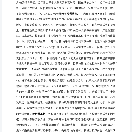
导
班
子
述
职
述
廉
报
告
一
年
来，
为