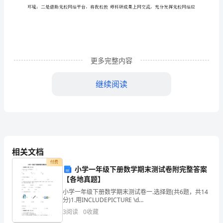
使
党
校
工
更多完整内容
作
继续阅读
更
出
成
效、
相关文档
更
付费
小学一年级下册数学期末测试卷附完整答案
见
【各地真题】
起
小学一年级下册数学期末测试卷一.选择题(共6题，共14
分)1.用INCLUDEPICTURE \d
"C:\\Users\\07\\AppData\\Local\\Temp\\~tmp16585657
色，
3
阅读
0
收藏