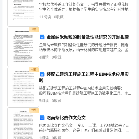
在
学校培优补差工作计划范文一、指导思想为了正视我校
日
学生的个体差异，根据每个学生的实际情况有针对性地
进行教育，让所有的学生都得到发展，特制定了某某学
11
阅读
0
收藏
校培优补差工作计划。二、总体工作思路学校加强对培
常
优补差工
付费
学
金属纳米颗粒的制备及性能研究的开题报告
习、
金属纳米颗粒的制备及性能研究的开题报告摘要：随着
纳米技术的不断发展，纳米材料的应用越来越广泛。金
工
属纳米颗粒是一种具有特殊电学、光学、磁学等性质的
4
阅读
0
收藏
纳米材料，被广泛应用于催化、电子、光学、磁学等领
作
域。本文
付费
装配式建筑工程施工过程中BIM技术应用实
或
践
生
装配式建筑工程施工过程中BIM技术应用实践摘要：一
般可将BIM技术看作是建筑工程施工的数字化工具，主
活
要适用于项目信息数据整合及建筑施工信息共享等环
5
阅读
0
收藏
节，不但能极大提高工程项目施工实效性，还能有效增
中，
强建筑
付费
吃面条比赛作文范文
大
吃面条比赛作文范文 今天一上课，王老师就端来了两
家
碗热气腾腾的面条。这是干呢？们都感到非常纳闷。
王老师说：“今天，我们来举行一次吃面条比赛！”听到这
1
阅读
0
收藏