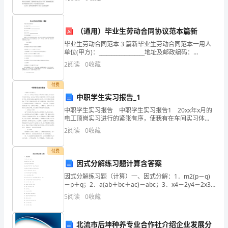
总
个消息时，我可高兴了，我在家里经常和姐姐进行
少
（通用）毕业生劳动合同协议范本篇新
不
毕业生劳动合同范本 3 篇新毕业生劳动合同范本一用人
单位(甲方)：__________________地址及邮政编码：
了
__________________职工(乙方)：________________
2
阅读
0
收藏
接
付费
触
中职学生实习报告_1
2
28
第
作
中职学生实习报告 中职学生实习报告1 20xx年x月的
电工顶岗实习进行的紧张有序，使我有在车间实习体
文
验。这次电工顶岗实习是对实际条件下的依次模拟考
2
阅读
0
收藏
核，使用的电压在220伏到380伏，所以对我的要
或
付费
者
因式分解练习题计算含答案
因式分解练习题（计算）一、因式分解：1．m2(p－q)
范
－p＋q；2．a(ab＋bc＋ac)－abc；3．x4－2y4－2x3y
＋xy3；4．abc(a2＋b2＋c2)－a3bc＋2ab2c2；5．a2
5
阅读
0
收藏
文
吧，
北流市后坤种养专业合作社介绍企业发展分