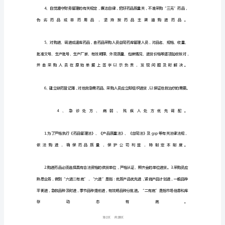
选
篇)
2024
年
药
品
采
购
员
的
1
28
第页共
工
作