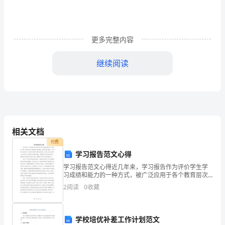
药
品
更多完整内容
采
继续阅读
购
员
工
作
相关文档
汇
付费
报
学习报告范文心得
学习报告范文心得近几年来，学习报告作为评价学生学
(精
习成绩和能力的一种方式，被广泛应用于各个教育层次
和领域。通过写学习报告，不仅可以总结自己一段时间
2
阅读
0
收藏
选
内的学习情况和成果，还可以对自己的学习方法和学习
态度进行
篇)
学校培优补差工作计划范文