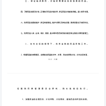
药
品
采
购
员
工
作
汇
报
(精