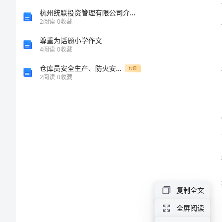
传
杭州统联投资管理有限公司介绍企业发展分析报告
2
阅读
0
收藏
部
尊重为话题小学作文
自
4
阅读
0
收藏
我
仓库员安全生产、防火安全工作职责
付费
鉴
2
阅读
0
收藏
定
果。
总
结
自
去
年
复制全文
加
全屏阅读
入