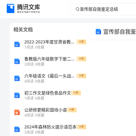
宣
传
相关文档
宣传部自我鉴
部
2022-2023年度甘肃省教师资格之中学信息技术学科知识与教学能力高分通关题库A4可打印版
付费
自
1
阅读
0
收藏
鲁教版六年级数学下册二单元试卷(真题)
我
付费
2
阅读
0
收藏
鉴
六年级语文《最后一头战象》的教学反思范文
付费
4
阅读
0
收藏
定
初三作文是绿色食品作文
付费
1
阅读
0
收藏
总
让研修更精彩国培小语
付费
结
4
阅读
0
收藏
2024年森林防火提示语范本
付费
宣
3
阅读
0
收藏