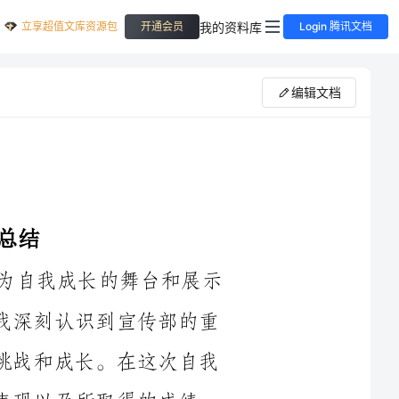
立享超值文库资源包
我的资料库
开通会员
Login 腾讯文档
编辑文档
自去年加入宣传部以来，我一直将其作为自我成长的舞台和展示
自我能力的平台。通过一年多的工作实践，我深刻认识到宣传部的重
要性和责任，在这个过程中我也经历了许多挑战和成长。在这次自我
鉴定中，我想重点总结自己在宣传部的工作表现以及所取得的成绩，
并对自己的不足之处进行反思，以期能够在今后的工作中不断进步。
发挥了团队协作的精