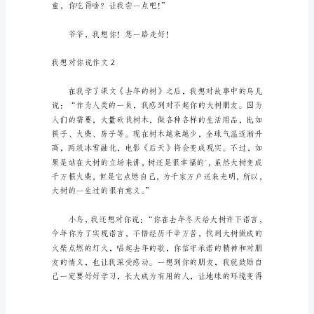
文
15
篇
在
学
习、
家……
工
作、
生
活
中，
大
家