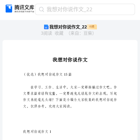
我
我想对你说作文_22
想
我想对你说作文_22
付费
对
3
阅读
收藏
（
来自
：
豆柴
）
你
说
作
文
_22
我
想
（优选）我想对你说作文15篇