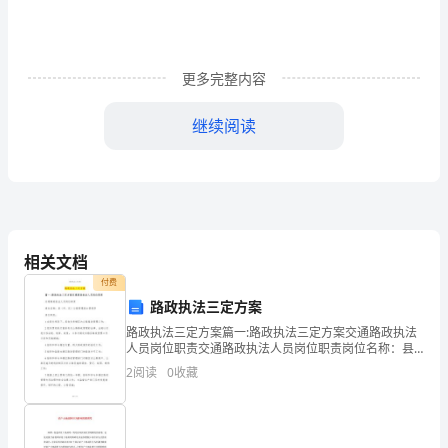
一
定
更多完整内容
都
接
继续阅读
触
笑容……
过
作
文
相关文档
付费
吧，
路政执法三定方案
童，你吃得啥？让我尝一点吧！”
作
路政执法三定方案篇一:路政执法三定方案交通路政执法
人员岗位职责交通路政执法人员岗位职责岗位名称：县
文
（市、区）公路管理段主管领导岗位职责：1在段长领导
2
阅读
0
收藏
下，具体负责辖区内公路路政管理工作；2组织贯彻执行
爷爷，我想你！您
要
国
求