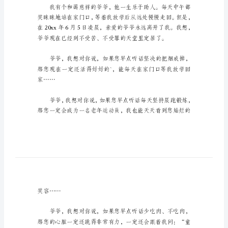
对
你
说
作
文
（优
文，仅供参考，欢迎大家阅读。
选）
我
想
对
我想对你说作文1
你
说
作