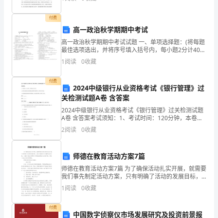
时还主要从事劳动工资、员工绩效考核等方面的管理
尾
付费
作
高一政治秋学期期中考试
高一政治秋学期期中考试试题 一、单项选择题：(将每题
文
最佳选项选出，并将序号填入括号内，每小题2分计40
分)1、凡商品必须是劳动产品，而劳动产品转化为商
1
阅读
0
收藏
的
品，必须通过（ ）A、劳动
出
付费
2024中级银行从业资格考试《银行管理》过
现。
关检测试题A卷 含答案
2024中级银行从业资格考试《银行管理》过关检测试题
写
A卷 含答案考试须知：1、考试时间：120分钟，本卷满
分为100分。 2、请首先按要求在试卷的指定位置填写您
2
阅读
0
收藏
起
的姓名、准考证号等信息。 3、请仔细阅读
作
师德在教育活动方案7篇
文
师德在教育活动方案7篇 为了确保活动扎实开展，就需要
我们事先制定活动方案，只有明确了活动的发展目标，
来
我们才能制定出完善的活动方案，小编今天就为您带来
1
阅读
0
收藏
了师德在教育活动方案7篇，相信一定会对你有所帮
就
付费
中国数字侦察仪市场发展研究及投资前景报