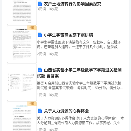
农户土地流转行为影响因素探究
我想对你说作文2
篇
3
阅读
0
收藏
章
结
付费
小学生学雷锋国旗下演讲稿
构
小学生学雷锋国旗下演讲稿有这么一位叔叔，自己肚子
完
疼，还帮着别人运砖，一连干了好几个小时。这位叔
叔，在出差时，用自己的钱帮一位素不相识的大嫂买火
2
阅读
0
收藏
整，
车票。这位叔叔，他"偷"着为战友的亲人寄钱，为灾区人
民寄上
一
山西省实验小学二年级数学下学期过关检测
试题-含答案
定
绝密★启用前山西省实验小学二年级数学下学期过关检
要
测试题 含答案考试须知： 考试时间：60分钟，满分为
100分（含卷面分2分）。 请首先按要求在试卷的指定位
1
阅读
0
收藏
避
置填写您的姓名、班级、学号。3、不要在试
大树的一生过的很有意义。”
付费
免
关于人力资源的心得体会
无
关于人力资源的心得体会 关于人力资源的心得体会1 本
人分配到__有限公司人力资源部工作，从事养老、失业、
结
医疗保险统计管理及劳动合同的签订等方面的工作，同
1
阅读
0
收藏