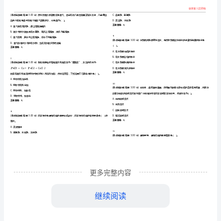
化
学
知
识
错
点
真模拟易
、难
与
题目
一
二
三
教
得分
学
全考点押密题库(共50题)
能
一.
更多完整内容
1.
力
继续阅读
（高
A.pH=6：3