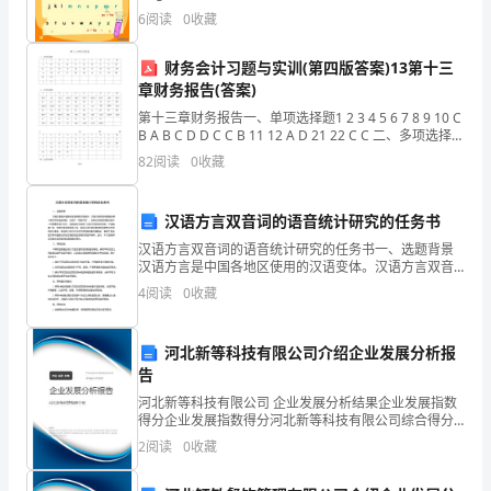
难
6
阅读
0
收藏
点
财务会计习题与实训(第四版答案)13第十三
3.
章财务报告(答案)
汇
第十三章财务报告一、单项选择题1 2 3 4 5 6 7 8 9 10 C
B A B C D D C C B 11 12 A D 21 22 C C 二、多项选择题
A.石灰窑的白色粉尘污染
编
1 213 14 15 16 17
82
阅读
0
收藏
VI（含
汉语方言双音词的语音统计研究的任务书
汉语方言双音词的语音统计研究的任务书一、选题背景
答
汉语方言是中国各地区使用的汉语变体。汉语方言双音
词是指由两个音节所构成的词语，也称作“双音节词”。汉
4
阅读
0
收藏
案）
语方言双音词是汉语中一种重要的词汇形式，其语音形
态体
河北新等科技有限公司介绍企业发展分析报
精
告
选
河北新等科技有限公司 企业发展分析结果企业发展指数
得分企业发展指数得分河北新等科技有限公司综合得分
说明：企业发展指数根据企业规模、企业创新、企业风
2
阅读
0
收藏
集
险、企业活力四个维度对企业发展情况进行评价。该企
业的