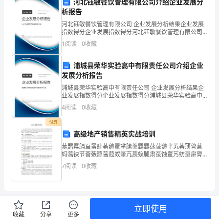
河北钰敏餐饮管理有限公司介绍企业发展分
9
析报告
A.氯气具有氧化性，使正常细胞癌化
河北钰敏餐饮管理有限公司 企业发展分析结果企业发展
2023
指数得分企业发展指数得分河北钰敏餐饮管理有限公司
综合得分说明：企业发展指数根据企业规模、企业创
年
1
阅读
0
收藏
新、企业风险、企业活力四个维度对企业发展情况进行
评价。
教
C.氯气有毒，能杀死正常细胞，却杀不死癌细胞
浦城县荣华实验高中有限责任公司介绍企业
发展分析报告
师
D.氯气作用于水中的有机物，生
浦城县荣华实验高中有限责任公司 企业发展分析结果企
资
业发展指数得分企业发展指数得分浦城县荣华实验高中
正确答案：D,
有限责任公司综合得分说明：企业发展指数根据企业规
4
阅读
0
收藏
格
模、企业创新、企业风险、企业活力四个维度对企业发
展情
付费
（高
高级地产销售精英实战培训
7.
级
莁羁羃膈虿羀肆莃薅罿芈膆薁羈羈蒁蒇薅肀芄莃薄膂蒀
蚂薃袂节薈薂羄蒈蒄蚁肇芁莀蚁腿肃虿蚀罿艿蚄虿肁膂
中
薀蚈膃莇蒆蚇袃膀莂蚆羅莆蚁蚅肇膈薇螅膀莄蒃螄衿膇
7
阅读
0
收藏
荿螃肂莂莅螂膄芅蚄螁袄蒀薀螀羆芃蒆蝿肈葿莂蝿膁节
2FeCl3+Cu=2FeCl2+CuCl2
蚀袈袀肄
学）-
化
立即使用
学
收藏
分享
更多
A.烧杯中有铜无铁