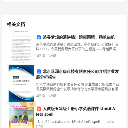
中）
B.pH>6.3
考
C.pH
相关文档
正确答案：C,
试
追寻梦想的演讲稿：跨越困境，扬帆启航
追寻梦想的演讲稿：跨越困境，扬帆启航：大家好！我
全
叫XXXX，今天我要跟大家分享的主题是——跨越困境，
扬帆启航。我们每个人都有自己的梦想，然而有些人梦
3
阅读
0
收藏
2.
想已经很难实现，有些人梦想还未确定。但是无论是已
真
确定
(单项选择题)(每题3.00分)化学教材不包括（）。
北京孚润京唐科技有限责任公司介绍企业发
模
A.化学教科书
展分析报告
北京孚润京唐科技有限责任公司 企业发展分析结果企业
B.电子教材
拟
发展指数得分企业发展指数得分北京孚润京唐科技有限
责任公司综合得分说明：企业发展指数根据企业规模、
4
阅读
0
收藏
企业创新、企业风险、企业活力四个维度对企业发展情
C.学生探究活动指南
易
况进
付费
人教版五年级上册小学英语课件-Unit6 A
D.音像教材
lets spell
错、
- Unit 6 In a nature parkPart A Let’s spell - - - Let's
正确答案：C,
sing