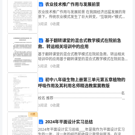
和
农业技术推广作用与发展前景
农业技术推广作用与发展前景 在我国经济迅猛发展的背
新
景下，传统农业模式发生了巨大转变，“互联网+”模式成
为现代农业技术的重要发展趋势。在互联网与农业技术
3
阅读
0
收藏
媒
相结合的背景下，农业技术服务方式得到了改善与
三、存在的问题
体
基于翻转课堂的混合式教学模式在院前急
格
1.新媒体转型不够迅速
救、转运相关培训中的应用
基于翻转课堂的混合式教学模式在院前急救、转运相关
局
培训中的应用基于翻转课堂的混合式教学模式在院前急
救、转运相关培训中的应用摘要：随着医疗技术的进步
5
阅读
0
收藏
的
和科学发展，院前急救和转运工作越来越重要。为了提
高医护人
不
初中八年级生物上册第三单元第五章植物的
呼吸作用及其利用名师精选教案冀教版
断
⋯⋯⋯⋯⋯⋯⋯⋯⋯⋯⋯⋯⋯⋯⋯⋯⋯⋯⋯⋯⋯⋯⋯名
2.创新力度不够强大
校名 推荐⋯⋯⋯⋯⋯⋯⋯⋯⋯⋯⋯⋯⋯⋯⋯⋯⋯⋯⋯第
变
五章 : 植物的呼吸作用及其利用7 周第 1 课时一、教学目
3
阅读
0
收藏
标：1、描述绿色植物的 呼吸作用。2、阐明
化，
付费
广
2024年平面设计实习总结
适应观众需求的内容形式和方式。
2024年平面设计实习总结____年是我作为平面设计实习
播
生的一年，这一年的经历和收获让我受益匪浅。在这____