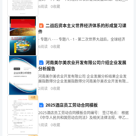
字的总结中，我将总结我在实习期间的学习和成长，以
3.专业素质还需提高
电
6
阅读
0
收藏
及所参与的项目和取得的成就。首先，我非常庆
视
二战后资本主义世界经济体系的形成复习课
台
件
编
- 专题八 - - - 专题八 - 1 - 第二次世界大战后，全球经济
6
阅读
0
收藏
辑
部
河南美尔美农业开发有限公司介绍企业发展
分析报告
充
河南美尔美农业开发有限公司 企业发展分析结果企业发
分
展指数得分企业发展指数得分河南美尔美农业开发有限
公司综合得分说明：企业发展指数根据企业规模、企业
2
阅读
0
收藏
认
创新、企业风险、企业活力四个维度对企业发展情况进
行评
付费
识
2025酒店员工劳动合同模板
到
2025酒店员工劳动合同模板合同编号： 签订地点： 根据
《中华人民共和国劳动合同法》及相关法律法规，甲乙
情
双方在平等自愿、协商一致的基础上，签订本
1
阅读
0
收藏
况