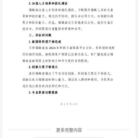
编
辑
部
工
合，扩大影响力。
作
3.优化节目制作流程
总
结
一、
背
景
介
绍
2024
更多完整内容