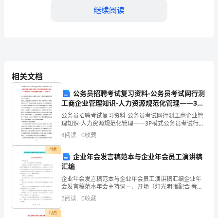
年，
继续阅读
面
对
数
保制作流程的顺利进行。
字
相关文档
4.深耕优势领域节目
化
公务员招聘考试复习资料-公务员考试网行测
工商企业管理知识-人力资源规范化管理——3P
媒
模式
公务员招聘考试复习资料-公务员考试网行测工商企业管
体
理知识-人力资源规范化管理——3P模式公务员考试行测
工商企业管理知识-人力资源规范化管理————3P模式
4
阅读
0
收藏
的
现代人力资源包括人力资源的获取、整合、保持
付费
快
企业年会发言稿范本与企业年会员工演讲稿
影响力。
汇编
速
企业年会发言稿范本与企业年会员工演讲稿汇编企业年
5.加强人才培养和团队建设
会发言稿范本年会主持词一、开场（灯光明暗配合 春节
发
序曲开场）新年的钟声即将敲响，时光的车轮又留下了
5
阅读
0
收藏
一道深深的印痕。伴随着冬日里温暖的阳光，满怀着喜
展
悦的心
付费