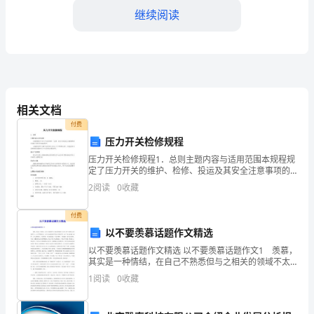
对
继续阅读
仓
库
物
并进行审批。
相关文档
资
付费
进
压力开关检修规程
库存数量、存放位置等。
行
压力开关检修规程1．总则主题内容与适用范围本规程规
四、盘点责任
定了压力开关的维护、检修、投运及其安全注意事项的
具体技术要求和实施程序。本规程适用于SOR及系列压
盘
2
阅读
0
收藏
力开关（以下简称仪表），其他型号及具有相同功能的
压力
点，
付费
可
以不要羡慕话题作文精选
以不要羡慕话题作文精选 以不要羡慕话题作文1 羡慕，
以
其实是一种情结，在自己不熟悉但与之相关的领域不太
结果的可信度。
自信，便产生羡慕：孩子羡慕大人：可以不用做作业，
1
阅读
0
收藏
确
可以自由地花钱而不用向父母伸手要，可以“想干啥事就
五、盘点记录和报告
保