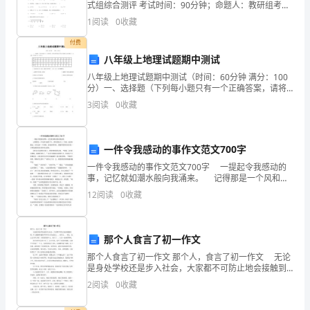
了
式组综合测评 考试时间：90分钟；命题人：教研组考生
注意：1、本卷分第I卷（选择题）和第Ⅱ卷（非选择题）
建
1
阅读
0
收藏
八、培训和宣贯
两部分，满分100分，考试时间90分钟2、答卷前
立
付费
八年级上地理试题期中测试
一
八年级上地理试题期中测试（时间：60分钟 满分：100
分）一、选择题（下列每小题只有一个正确答案，请将
套
正确答案的字母填入答题框中对应的题号下，25小题，
3
阅读
0
收藏
每小题2分，共50分）题号1234567
有
效
一件令我感动的事作文范文700字
的
一件令我感动的事作文范文700字 一提起令我感动的
事，记忆就如潮水般向我涌来。 记得那是一个风和日
丽的下午，那时的我才上二年级，还没有搬迁，庄东边
仓
12
阅读
0
收藏
有一个鱼塘，是我表舅开的。我便带着邻居家小我一
库
物
那个人食言了初一作文
那个人食言了初一作文 那个人，食言了初一作文 无论
资
是身处学校还是步入社会，大家都不可防止地会接触到
吧，作文根据体裁的不同可以分为记叙文、、应用
2
阅读
0
收藏
盘
文、。那么，怎么去写作文呢？下面是的那个人，食言
了，，