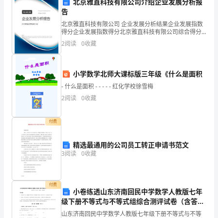
北京雅直科技有限公司介绍企业发展分析报
物
告
北京雅直科技有限公司 企业发展分析结果企业发展指数
资
得分企业发展指数得分北京雅直科技有限公司综合得分
说明：企业发展指数根据企业规模、企业创新、企业风
2
阅读
0
收藏
的
险、企业活力四个维度对企业发展情况进行评价。该企
业的
安
小学数学北师大课标版三年级《什么是面积
六、异常情况处理
全、
- 什么是面积 - - - - - 红化学校徐雪梅
准
2
阅读
0
收藏
确
付费
和
精选最通用的公司员工转正申请书范文
出改进和优化。
可
3
阅读
0
收藏
七、盘点结果的追溯和审计
追
溯。
付费
小卷练透山东济南回民中学数学人教版七年
为
级下册不等式与不等式组综合测评试卷（含答案
解析）
山东济南回民中学数学人教版七年级下册不等式与不等
的管理和控制。