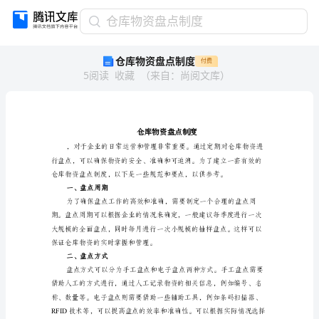
仓
仓库物资盘点制度
库
仓库物资盘点制度
付费
物
5
阅读
收藏
（
来自
：
尚阅文库
）
资
盘
点
制
度
仓
库