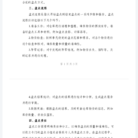
物
资
一、盘点周期
盘
点
制
度，
保证仓库物资的实时掌握和管理。
对
二、盘点方式
于
企
业
的
日
合适的盘点方式。
常