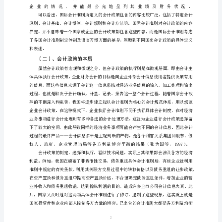
摘
要：
会
计
政
一、会计政策的概念及本质
策
是
企
业
在
会
计
1
核