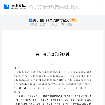
关
关于会计政策的探讨论文
于
关于会计政策的探讨论文
付费
会
2
阅读
收藏
（
来自
：
万文网
）
计
政
策
的
探
讨
论