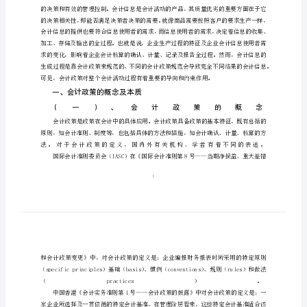
文
杨文
关
摘要：
于
会
计
政
关键词：
策
前言
：
的
探
讨
杨
文