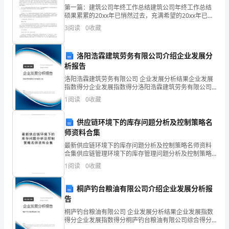
第一篇：建筑公司年终工作总结建筑公司年终工作总结
纳
硕果累累的20xx年已悄然过去，充满希望的20xx年已然
和表述。
来临，今天我们怀着激动的心情又迎来了这一年一度的
的
3
阅读
0
收藏
年终总结大会，我们在这里总结过去、交流经验、畅
（二）、会计政策的本质
具
洛阳浩霖建筑劳务有限公司介绍企业发展分
体
析报告
洛阳浩霖建筑劳务有限公司 企业发展分析结果企业发展
会
指数得分企业发展指数得分洛阳浩霖建筑劳务有限公司
综合得分说明：企业发展指数根据企业规模、企业创
计
1
阅读
0
收藏
新、企业风险、企业活力四个维度对企业发展情况进行
评价。
处
供应链环境下的库存问题分析及控制策略名
师资料合集
理
最新供应链环境下的库存问题分析及控制策略名师资料
方
合集供应链管理环境下的库存管理问题分析及控制策略0
引 言 供应链管理是一种集成的管理思想和方法，它是对
1
阅读
0
收藏
从供应商到最终用户之间的物流、资金流、和信
法。
桐庐钓台粮油有限公司介绍企业发展分析报
它
告
的
桐庐钓台粮油有限公司 企业发展分析结果企业发展指数
得分企业发展指数得分桐庐钓台粮油有限公司综合得分
选
说明：企业发展指数根据企业规模、企业创新、企业风