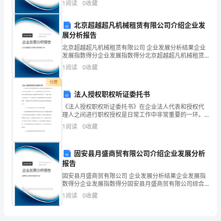
1
阅读
0
收藏
险、企业活力四个维度对企业发展情况进行评价。该企
择
业的
北京超越超凡机械租赁有限公司介绍企业发
是
展分析报告
完
北京超越超凡机械租赁有限公司 企业发展分析结果企业
发展指数得分企业发展指数得分北京超越超凡机械租赁
有限公司综合得分说明：企业发展指数根据企业规模、
成
1
阅读
0
收藏
企业创新、企业风险、企业活力四个维度对企业发展情
况进
企
付费
法人授权职权听证委托书
业
2
《法人授权职权听证委托书》在企业法人代表和授权代
理人之间进行职权授权是日常工作中非常重要的一环。
目
为了确保授权行为的合法有效，经常会需要使用到法人
1
阅读
0
收藏
授权职权听证委托书。该委托书是一种书面文件，用于
标
确认法人
和
固安县月盛商贸有限公司介绍企业发展分析
报告
贯
固安县月盛商贸有限公司 企业发展分析结果企业发展指
数得分企业发展指数得分固安县月盛商贸有限公司综合
彻
得分说明：企业发展指数根据企业规模、企业创新、企
1
阅读
0
收藏
业风险、企业活力四个维度对企业发展情况进行评价。
经
该企