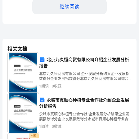
是
继续阅读
XX
消
防
队
相关文档
的
北京九久恒商贸有限公司介绍企业发展分析
中
报告
二、个人工作表现
北京九久恒商贸有限公司 企业发展分析结果企业发展指
队
数得分企业发展指数得分北京九久恒商贸有限公司综合
得分说明：企业发展指数根据企业规模、企业创新、企
1
阅读
0
收藏
长，
业风险、企业活力四个维度对企业发展情况进行评价。
该企
在
永城市真顺心种植专业合作社介绍企业发展
分析报告
此
永城市真顺心种植专业合作社 企业发展分析结果企业发
力。
展指数得分企业发展指数得分永城市真顺心种植专业合
向
作社综合得分说明：企业发展指数根据企业规模、企业
1
阅读
0
收藏
创新、企业风险、企业活力四个维度对企业发展情况进
大
行评
付费