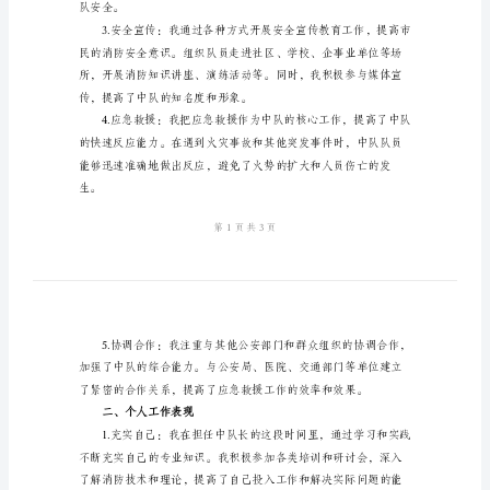
工作情况和自己的工作表现。
消
防
一、工作情况
队
中
队
长
述
职
报
告
尊
敬
队安全。