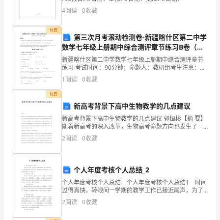
的
4
阅读
0
收藏
工
付费
第三次月考滚动检测卷-新疆喀什区第二中学
作
数学七年级上册期中综合测评章节练习B卷（解
析版）
表
新疆喀什区第二中学数学七年级上册期中综合测评章节
练习 考试时间：90分钟；命题人：教研组考生注意：
1、本卷分第I卷（选择题）和第Ⅱ卷（非选择题）两部
现。
1
阅读
0
收藏
分，满分100分，考试时间90分钟2、答卷前，考生务
一、
付费
新高考背景下高中生物教学的几点建议
工
新高考背景下高中生物教学的几点建议 郭恒彬【摘 要】
随着新高考的深入改革，生物高考命题方向也发生了一
作
些新的改变，新高考更注重对学生生物实验探究能力的
2
阅读
0
收藏
考核，重点考核生物学科在劳动生产实践中
情
况
个人年度考核个人总结_2
自
个人年度考核个人总结 个人年度考核个人总结1 时间
过得真快，转眼间一学期的教学工作已接近尾声，为了
我
更好地做好今后的工作，总结经验、吸取教训，本人特
2
阅读
0
收藏
就这学期的工作小结如下： 一、思想工作方面
担