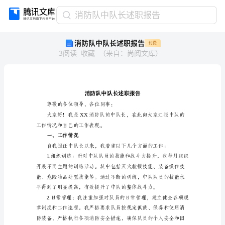
消
消防队中队长述职报告
防
消防队中队长述职报告
付费
队
3
阅读
收藏
（
来自
：
尚阅文库
）
中
队
长
述
职
报
尊敬的各位领导、各位同事：
告