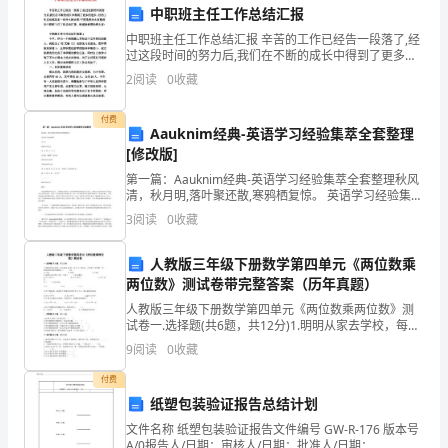
家
中职班主任工作总结汇报
中职班主任工作总结汇报 辛苦的工作已经告一段落了,经
汇
过这段时间的努力后,我们在不断的成长中得到了更多的
进步。好的工作总结都具备一些什么特点呢?下面是我为
个团结、拼搏的中队团队。
报
2
阅读
0
收藏
大家整理的中职班主任工作总结汇报，盼望能
中
付费
Aauknim经典-英语学习经验集萃全套整理
队
[修改版]
第一篇：Aauknim经典-英语学习经验集萃全套整理秋风
的
清，秋月明,落叶聚还散,寒鸦栖复惊。 英语学习经验集萃
目 录 疯狂单词记忆 电 台 听 力 入 门英语的“超级”学习法
工
3
阅读
0
收藏
将军教你学英语学好英语众
作
人教版三年级下册数学第四单元《两位数乘
两位数》测试卷带完整答案（历年真题）
情
人教版三年级下册数学第四单元《两位数乘两位数》测
况
试卷一.选择题(共6题，共12分)1.明明从家去学校，每分
钟走50米，走了12分钟后，正好走了全程的一半，明明
三、存在的问题和改进措施
9
阅读
0
收藏
和
家到学校的路程是（ ）米。 A.1
付费
自
纸塑包装验证报告总结计划
题的改进措施：
己
文件名称 纸塑包装验证报告文件编号 GW-R-176 版本号
A/0报告人/日期：审核人/日期：批准人/日期：