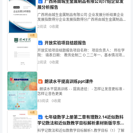
首
广西将由城生金属制品有限公司介绍企业发
展分析报告
这
面。
广西将由城生金属制品有限公司 企业发展分析结果企业
发展指数得分企业发展指数得分广西将由城生金属制品
一
有限公司综合得分说明：企业发展指数根据企业规模、
2
阅读
0
收藏
企业创新、企业风险、企业活力四个维度对企业发展情
年，
况进
付费
我
开放实验项目结题报告
开放实验项目结题报告项目名称： 项目负责人： 所在学
深
院： 填表日期： 教务处制二 O 二二年一、基本情况项目
识，以适应不断变化的市场需求。
名称开放形式「人『「＞-以「钻为 实验室名称□全天□
2
阅读
0
收藏
感
正时□预约 （房间号）实验成果 主要形
时
朗读水平提高训练ppt课件
间
- 朗读水平提高训练 - - 提高途径： - 怎样让发音更标准 -
的
怎样让音色更美
83
阅读
0
收藏
四、未来的学习和发展计划
宝
付费
贵
七年级数学上册第二章有理数2.14近似数科
学记数法和近似数教学目标解析素材新版华东师
和
和发展中有以下几个计划：
大版
科学记数法和近似数教学目标解析1.教学目标（1）了解