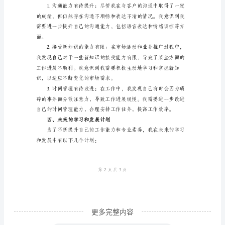
工
作
总
结
尊
敬
的
一定的市场份额和业务增长。
领
导、
同
事
们：
更多完整内容