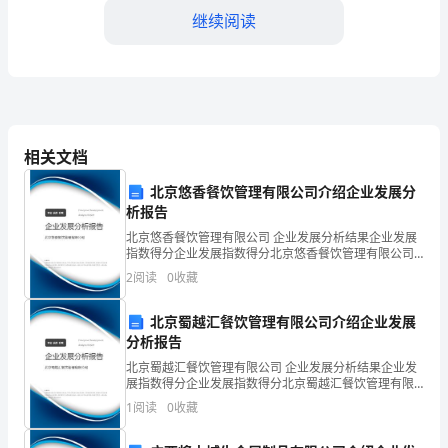
光
继续阅读
阴
荏
苒，
2024
相关文档
年
北京悠香餐饮管理有限公司介绍企业发展分
已
析报告
提升。
北京悠香餐饮管理有限公司 企业发展分析结果企业发展
经
三、存在的问题和不足
指数得分企业发展指数得分北京悠香餐饮管理有限公司
综合得分说明：企业发展指数根据企业规模、企业创
接
2
阅读
0
收藏
新、企业风险、企业活力四个维度对企业发展情况进行
评价。
近
北京蜀越汇餐饮管理有限公司介绍企业发展
括：
分析报告
尾
北京蜀越汇餐饮管理有限公司 企业发展分析结果企业发
声，
展指数得分企业发展指数得分北京蜀越汇餐饮管理有限
公司综合得分说明：企业发展指数根据企业规模、企业
1
阅读
0
收藏
回
创新、企业风险、企业活力四个维度对企业发展情况进
行评