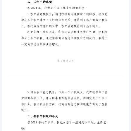
作
总
结
2024
一、工作内容和职责
年
营
业
部
员
工
个
二、工作中的成绩
人