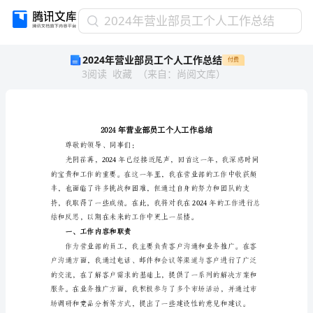
2024
2024年营业部员工个人工作总结
年
2024年营业部员工个人工作总结
付费
营
3
阅读
收藏
（
来自
：
尚阅文库
）
业
部
员
工
个
人
尊敬的领导、同事们：
工