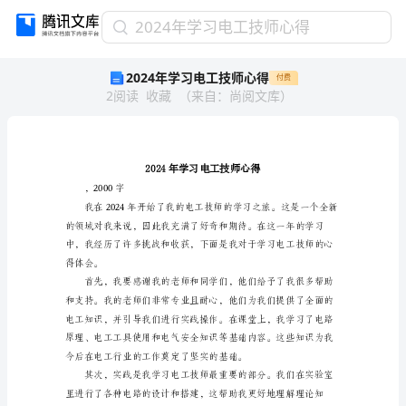
2024
2024年学习电工技师心得
年
2024年学习电工技师心得
付费
学
2
阅读
收藏
（
来自
：
尚阅文库
）
习
电
工
技
师
心
，2000字
得