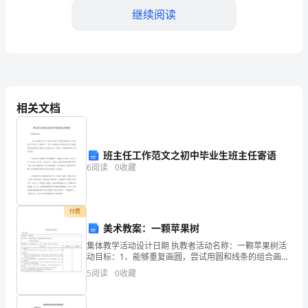
的
继续阅读
学
习
之
旅。
相关文档
这
是
班主任工作范文之初中毕业生班主任寄语
一
6
阅读
0
收藏
个
全
付费
美术教案：一颗苹果树
新
集体教学活动设计日期 执教者活动名称：一颗苹果树活
动目标：1、能够重复画圆，尝试用圆和线条的组合画
的
人。2、愿意表现故事情景。活动准备：】、印有苹果树
5
阅读
0
收藏
的纸（每人一张），树上画有一只苹果。2、彩色水笔活
追求卓越。
领
动