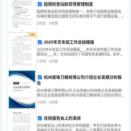
域
超限检查站卸货场管理制度
对
超限检查站卸货场管理制度一、背景介绍超限运输是指
车辆在载货超过国家法定标准的情况下进行道路运输。
我
超限运输在一定程度上增加了道路交通安全隐患，对道
3
阅读
0
收藏
路设施和桥梁造成了严重的损坏。为了维护道路交通秩
序和保障
来
付费
说，
2025年天车班工作总结模版
2025年天车班工作总结模版____年天车班年度工作总结
因
报告在____年，天车班经历了关键性的发展阶段。本年
度，我们集中力量开展各项工作，并取得了显著成就。
1
阅读
0
收藏
此
现将年度工作及成就总结如下：一、技术创新，提
我
杭州首锋刀模有限公司介绍企业发展分析报
充
告
杭州首锋刀模有限公司 企业发展分析结果企业发展指数
满
得分企业发展指数得分杭州首锋刀模有限公司综合得分
说明：企业发展指数根据企业规模、企业创新、企业风
1
阅读
0
收藏
了
险、企业活力四个维度对企业发展情况进行评价。该企
业的
好
在校报告会上的演讲
奇
在校报告会上的演讲在大学校园里，学生们经常会参与
各种形式的活动和会议，其中的一个重要形式就是学生