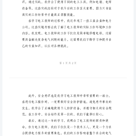
2024
年
学
得体会。
习
电
工
技
师
心
得，
2000
字
我