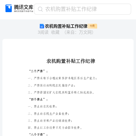
农
农机购置补贴工作纪律
机
农机购置补贴工作纪律
付费
购
3
阅读
收藏
（
来自
：
万文网
）
置
补
贴
工
作
纪
律
“三个严禁”：