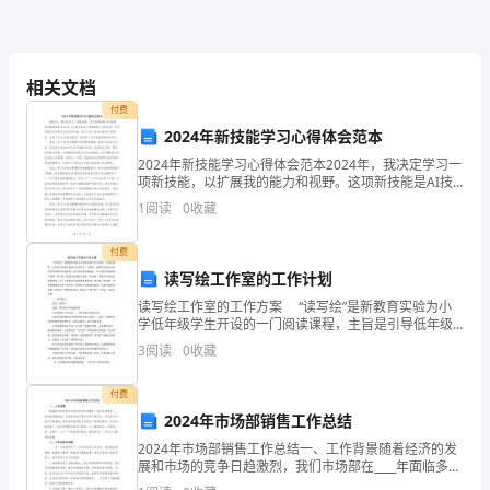
严
禁”：
一、
相关文档
严
付费
2024年新技能学习心得体会范本
禁
2024年新技能学习心得体会范本2024年，我决定学习一
项新技能，以扩展我的能力和视野。这项新技能是AI技
采
术。AI技术在各个领域都有广泛的应用，它可以解决许
1
阅读
0
收藏
多现实生活中的问题，也可以为人类社会带来许多
取
付费
不
读写绘工作室的工作计划
合
读写绘工作室的工作方案 “读写绘”是新教育实验为小
学低年级学生开设的一门阅读课程，主旨是引导低年级
理
师生共读绘本、儿歌等，使孩子们的心灵在美好的事物
3
阅读
0
收藏
中得到浸润，在幸福中快乐地成长。由于我们学校所所
政
开
付费
策
2024年市场部销售工作总结
2024年市场部销售工作总结一、工作背景随着经济的发
保
展和市场的竞争日趋激烈，我们市场部在____年面临多重
挑战。全球经济的不稳定性和不确定性，以及新兴科技