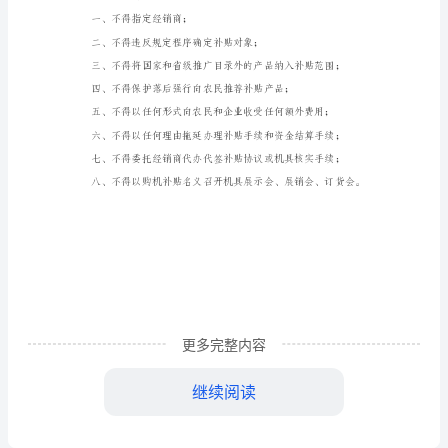
农
机
二
购
置
“四个禁止”：
补
一、禁止向农民收费；
贴
工
二、禁止向农机生产企业收费；
作
三、禁止向补贴产品经销商收费；
纪
律
更多完整内容
“八个不得”：
“三
继续阅读
个
一、不得指定经销商；