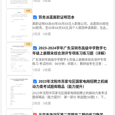
护
1
阅读
0
收藏
的不断涌现，都对我们的销售工作提出了更高的要求
本
付费
劳务派遣离职证明范本
地
离职证明XX自XX年XX月XX日入职我公司，派遣到XX担任
区
XX职务，至XX年XX月XX日,因个人原因申请离职，在此
间无不良表现，经公司研究决定，同意其离职，已办理
2
阅读
0
收藏
离职手续。
落
付费
后
2023-2024学年广东深圳市高级中学数学七
年级上册期末综合测评专项练习练习题（详解）
生
广东深圳市高级中学数学七年级上册期末综合测评专项
产
练习 考试时间：90分钟；命题人：教研组考生注意：
1、本卷分第I卷（选择题）和第Ⅱ卷（非选择题）两部
1
阅读
0
收藏
分，满分100分，考试时间90分钟2、答卷前，考生务
能
2023年沈阳市苏家屯区国家电网招聘之机械
力；
动力类考试题库精品（能力提升）
二、
2023年沈阳市苏家屯区国家电网招聘之机械动力类考试
题库精品（能力提升） 第一部分 单选题(50题) 1、下列
严
带传动类型中，运行较平稳的是( )。A.平带传动B.V带传
2
阅读
0
收藏
动C.多楔带传动D.同
禁
北京市海淀区第二学期高二期中练习数学