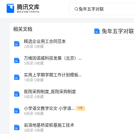
兔
年
相关文档
兔年五字对联
五
精选企业用工合同范本
字
2
阅读
0
收藏
万维因诺威科技发展（北京）有限公司介绍企业发展分析报告
对
5
阅读
0
收藏
联
实用上学期学期工作计划模板汇总六篇
1
阅读
0
收藏
拇
医院采购制度_医院采购制度
刃
5
阅读
0
收藏
旬
小学语文教学论文 小学语文课堂教学有效性策略研究
付费
6
阅读
0
收藏
冉
岩溶地基桥梁桩基施工技术
遭
3
阅读
0
收藏