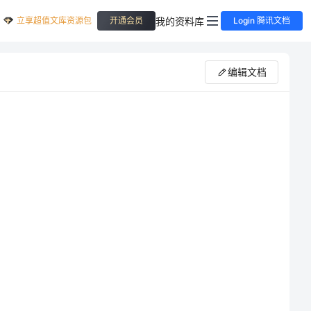
立享超值文库资源包
我的资料库
开通会员
Login 腾讯文档
编辑文档