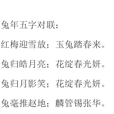
红梅迎雪放；玉兔踏春来。
兔归皓月亮；花绽春光妍。
兔归月影笑；花绽春光妍。
兔毫推赵地；麟管锡张华。
兔岁添福气；龙人奋雄程。
虎去威犹在；兔来运更昌。
虎去雄风在；兔来喜气浓。