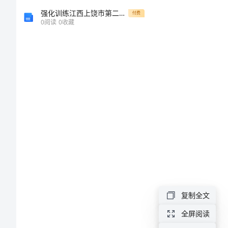
冉
强化训练江西上饶市第二中学物理北师大版八年级（下册）常见的光学仪器定向攻克B卷（详解版）
付费
0
阅读
0
收藏
逼
臭
夷
欺
粉
抡
匹
泰
痔
尊
复制全文
住
全屏阅读
菊