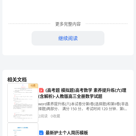
证
书
更多完整内容
范
继续阅读
文
篇
1
一、
相关文档
售
付费
(高考题 模拟题)高考数学 素养提升练(六)理
前
(含解析)-人教版高三全册数学试题
服
word素养提升练(六)本试卷分第Ⅰ卷(选择题)和第Ⅱ卷(非选
择题)两部分． 满分 150 分， 考试时间 120 分钟．第Ⅰ卷
务
(选择题，共 60 分)一、选择题：本大题共 12 小题，每
2
阅读
0
收藏
小题 5
保
最新护士个人简历模板