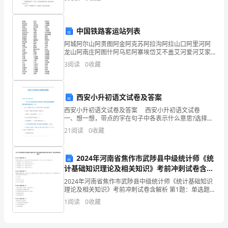
型
欢送查看！ 在一个秋高秋爽的季节，学校举行田径
指
中国铁路客运站列表
导
阿城阿尔山阿贵图阿金阿克苏阿拉沟阿拉山口阿里河阿
龙山阿南庄阿图什阿乌尼阿寨埃岱艾不盖艾河爱河艾家
工
村安达安定安多安富镇安广安化安家安家湾安康安口窑
3
阅读
0
收藏
安陆安平安庆安庆沟安庆西鞍山安顺安塘安图安溪安阳
作;
昂昂溪昂
2、
西安小升初语文试卷及答案
供
西安小升初语文试卷及答案 西安小升初语文试卷
一、想一想，带点的字在句子中各表示什么意思?选择正
应
确的解释将序号填在后面括号里。(3分) 亮：A.光线强
21
阅读
0
收藏
B.发光 C.(声音)强;响亮 D.使声
贵
2024年河南省焦作市武陟县中级统计师《统
单
计基础知识理论及相关知识》考前冲刺试卷含解
析
位
2024年河南省焦作市武陟县中级统计师《统计基础知识
理论及相关知识》考前冲刺试卷含解析 第1题：单选题
所
(本题1分)某种产品单位成本y(元/件)对产量x(千件)的回
1
阅读
0
收藏
归方程为y＝100-0.2x，其中-0
订