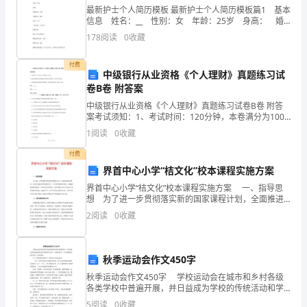
证
最新护士个人简历模板 最新护士个人简历模板篇1 基本
1、
信息 姓名：__ 性别：女 年龄：25岁 身高： 婚
姻状况：未婚 户籍所在：四川 学历：大专 工作经
178
阅读
0
收藏
验：1年以下 求职意向 最
帮
付费
助
中级银行从业资格《个人理财》真题练习试
卷B卷 附答案
贵
中级银行从业资格《个人理财》真题练习试卷B卷 附答
单
案考试须知：1、考试时间：120分钟，本卷满分为100
分。 2、请首先按要求在试卷的指定位置填写您的姓名、
1
阅读
0
收藏
准考证号等信息。 3、请仔细阅读各种题目的回
位
付费
做
界首中心小学“桔文化”校本课程实施方案
好
界首中心小学“桔文化”校本课程实施方案 一、指导思
想 为了进一步贯彻落实新的国家课程计划，全面推进
素质教育，弘扬本地特有的“柑橘文化”，开发和实施校本
产
2
阅读
0
收藏
课程，构建我校的课程模式，以学校自身的性质，
品
秋季运动会作文450字
的
秋季运动会作文450字 学校运动会在城市和乡村各级
选
各类学校中普遍开展，并日益成为学校的传统活动和学
校教育生活中一项重要内容。以下是提供的相关内容，
5
阅读
0
收藏