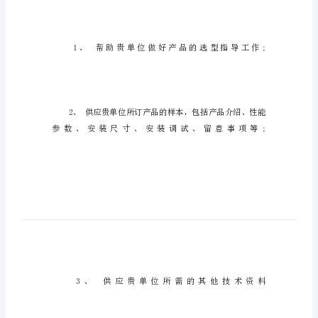
于
服
务
保
证
书
范
文
关
于
服
务
保