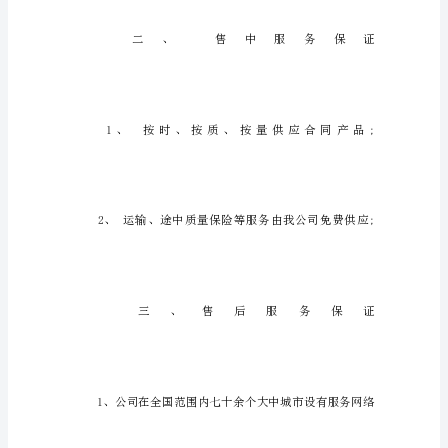
证
书
范
文
（精
选
18
篇）
关
于
服
务
保