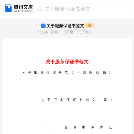
关
关于服务保证书范文
于
关于服务保证书范文
付费
服
3
阅读
收藏
（
来自
：
万文网
）
务
保
证
书
范
文
关