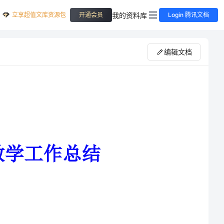
立享超值文库资源包
我的资料库
开通会员
Login 腾讯文档
编辑文档