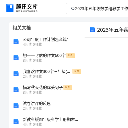
2023
年
相关文档
2023年五
五
公司年度工作计划怎么篇1
年
4
阅读
0
收藏
级
初一一封信的作文600字
付费
3
阅读
0
收藏
数
我喜欢作文300字三年级(精选7篇)
付费
2
阅读
0
收藏
学
描写秋天花的优美句子
付费
3
阅读
0
收藏
组
试卷讲评的反思
教
2
阅读
0
收藏
新教科版四年级科学上册期末测试卷及参考答案【模拟题】
学
4
阅读
0
收藏