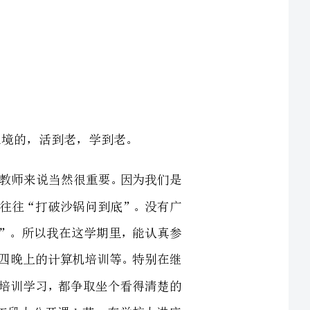
。博学多才对每一位教师来说当然很重要。因为我们是
问题都会提出来，而且往往“打破沙锅问到底”。没有广
“惑”，传为人之“道”。所以我在这学期里，能认真参
的集体教研活动，每周四晚上的计算机培训等。特别在继
机会。每次听课或参加培训学习，都争取坐个看得清楚的
期共听课22节，在年段上公开课1节，在学校上讲座
多篇以及学习摘抄有《后进生学情研究及其转化》、《谈
的计算》教学后记、“师道尊严新说”读后感、对出老师
师德师风”、“公正合理地对学生进行教育”、“学生主
生”的__内容摘抄等。此外，我还利用业余时间认真学习
为教学服务。我还在课余的时间里，经常到有关教育的查
找学习的资料，浏览教育同行的优秀教案、课件、论文、教学札记和参与教学论坛的讨论。