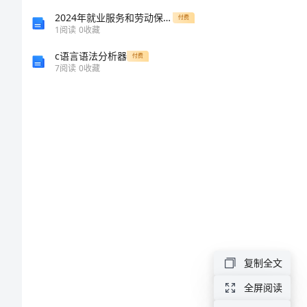
工
2024年就业服务和劳动保障工作计划范文
付费
1
阅读
0
收藏
作
c语言语法分析器
付费
7
阅读
0
收藏
总
结
2023
年
五
年
级
数
复制全文
学
全屏阅读