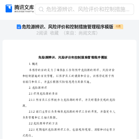
危
危险源辨识、风险评价和控制措施管理程序模版
险
危险源辨识、风险评价和控制措施管理程序模版
付费
源
2
阅读
收藏
（
来自
：
尚阅文库
）
辨
识、
风
险
评
价
1.概述
和