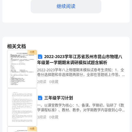
措
继续阅读
施
管
理
持和资源。
程
相关文档
3.2风险评价的方法
付费
序
2022-2023学年江苏省苏州市昆山市物理八
年级第一学期期末调研模拟试题含解析
模
2022-2023学年八上物理期末模拟试卷考生须知：1．全
价，包括定性评价和定量评价等。
版
卷分选择题和非选择题两部分，全部在答题纸上作答。
选择题必须用2B铅笔填涂；非选择题的答案必须用黑色
2
阅读
0
收藏
1.
字迹的钢笔或答字笔写在“答题纸”相应位置上。
价报告。
概
三年级学习计划
3.3风险评价的记录和汇总
述
一、以课堂教学为核心：1、备课。学期初，钻研了《数
学课程标准》、教材、教参，对学期教学内容做到心中
有数。学期中，着重进行单元备课，掌握每一部分知识
本
3
阅读
0
收藏
在单元中、在整册书中的地位、作用。思考学生怎样
学，学生
标识。
程
付费