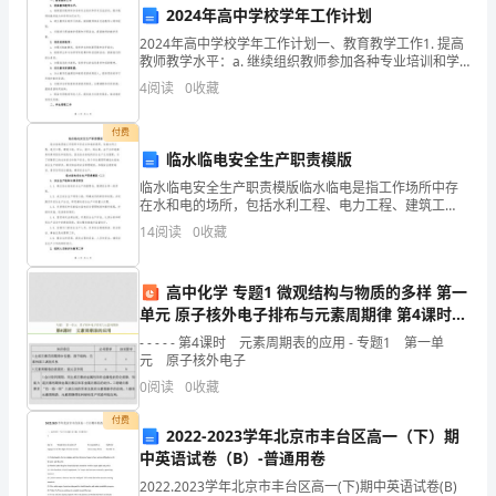
序
2024年高中学校学年工作计划
2024年高中学校学年工作计划一、教育教学工作1. 提高
通知相关部门进行控制措施的制定。
的
教师教学水平：a. 继续组织教师参加各种专业培训和学
术交流活动，提升教师的教学能力和学科知识水平；b.
4
阅读
0
收藏
目
4.控制措施的管理
建立教师互助学习机制，鼓励教师相互交流教
的
4.1控制措施的责任
付费
临水临电安全生产职责模版
是
临水临电安全生产职责模版临水临电是指工作场所中存
在水和电的场所，包括水利工程、电力工程、建筑工
为
施的有效性和持续改进。
地、矿山、港口、码头等。由于水和电都具有高风险性
14
阅读
0
收藏
和危险性，因此临水临电的安全生产尤为重要。为了保
了
障职工的生
确
高中化学 专题1 微观结构与物质的多样 第一
康。
单元 原子核外电子排布与元素周期律 第4课时
保
4.2控制措施的制定和实施
元素周期表的应用课件 苏教版必修2
- - - - - 第4课时 元素周期表的应用 - 专题1 第一单
元 原子核外电子
在
0
阅读
0
收藏
工
实施计划。
付费
2022-2023学年北京市丰台区高一（下）期
作
中英语试卷（B）-普通用卷
场
2022.2023学年北京市丰台区高一(下)期中英语试卷(B)