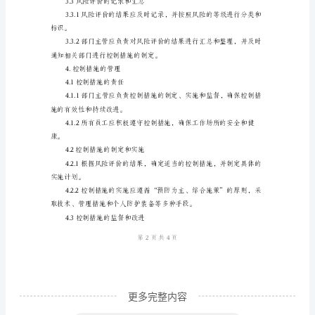
版
2.3危险源辨识的记录和汇总
危
险
述其特点、位置和可能的风险。
源
辨
3.风险评价
识、
3.1风险评价的责任
风
险
靠性。
评
价
和
控
制
更多完整内容