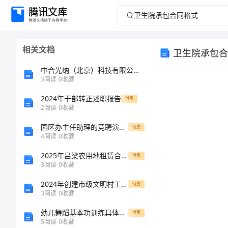
卫
生
相关文档
卫生院承包合
院
中合光纳（北京）科技有限公司介绍企业发展分析报告
承
3
阅读
0
收藏
2024年干部转正述职报告
包
付费
2
阅读
0
收藏
合
园区办主任助理的竞聘演讲稿
付费
4
阅读
0
收藏
同
2025年吕梁农用地租赁合同模板
付费
3
阅读
0
收藏
甲方
格
2024年创建市级文明村工作总结
付费
式
3
阅读
0
收藏
乙方
幼儿舞蹈基本功训练具体步骤
付费
卫
5
阅读
0
收藏