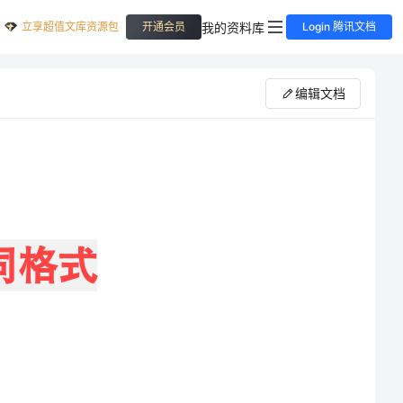
立享超值文库资源包
我的资料库
开通会员
Login 腾讯文档
编辑文档