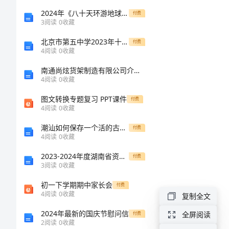
生
2024年《八十天环游地球》读后感优秀
付费
3
阅读
0
收藏
院
本合同。
北京市第五中学2023年十校联考最后语文试题含解析
承
付费
4
阅读
0
收藏
包
南通尚炫货架制造有限公司介绍企业发展分析报告
合
4
阅读
0
收藏
同
图文转换专题复习 PPT课件
付费
4
阅读
0
收藏
格
潮汕如何保存一个活的古村落
付费
式
4
阅读
0
收藏
2023-2024年度湖南省资料员之资料员专业管理实务试题及答案九
付费
3
阅读
0
收藏
甲
方：
初一下学期期中家长会
付费
4
阅读
0
收藏
复制全文
乙
2024年最新的国庆节慰问信
全屏阅读
付费
方：
2
阅读
0
收藏