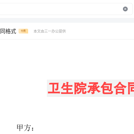
同格式
本文由三一办公提供
付费
卫生院承包合同格式
：
：
为确保卫生院设施、设备日常工作正常运行，由同志