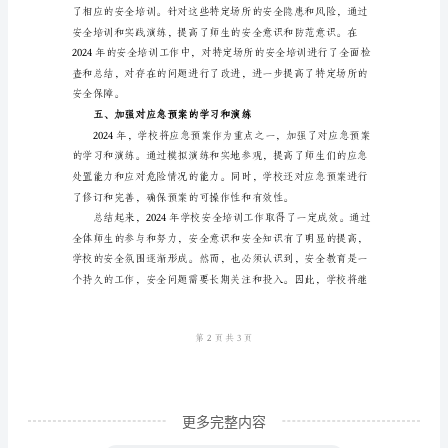
近
年
来，
学
校
安
意识和工作能力。
全
意
识
的
提
高
更多完整内容
和