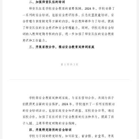
结
2024
学
校
安
全
培
训
工
作
度，有效降低了安全
总
二、加强师资队伍的培训
结