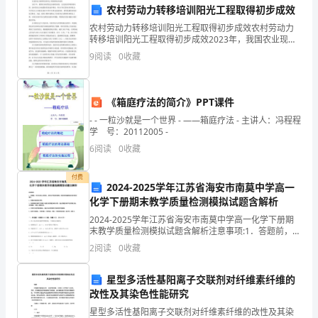
农村劳动力转移培训阳光工程取得初步成效
安
农村劳动力转移培训阳光工程取得初步成效农村劳动力
全
转移培训阳光工程取得初步成效2023年，我国农业现代
化迈向新的高度，人民就业形势持续向好，农村劳动力
安全保障。
9
阅读
0
收藏
工
本地置业需求逐步增长，但由于缺乏职业培训机会，许
多农
作
《箱庭疗法的简介》PPT课件
愈
- - 一粒沙就是一个世界 - ——箱庭疗法 - 主讲人：冯程程
学 号：20112005 -
发
6
阅读
0
收藏
重
付费
要。
2024-2025学年江苏省海安市南莫中学高一
化学下册期末教学质量检测模拟试题含解析
2024
2024-2025学年江苏省海安市南莫中学高一化学下册期
末教学质量检测模拟试题含解析注意事项:1．答题前，考
年，
生先将自己的姓名、准考证号码填写清楚，将条形码准
2
阅读
0
收藏
确粘贴在条形码区域内。2．答题时请按要求用笔
我
星型多活性基阳离子交联剂对纤维素纤维的
校
改性及其染色性能研究
在
星型多活性基阳离子交联剂对纤维素纤维的改性及其染