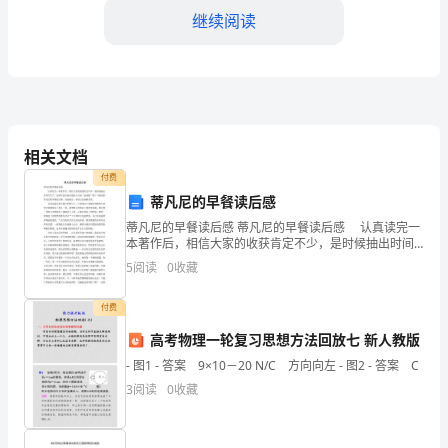
安
继续阅读
全
意
外
事
相关文档
付费
件
蒂凡尼的早餐读后感
的
蒂凡尼的早餐读后感 蒂凡尼的早餐读后感 认真读完一
本著作后，相信大家的收获肯定不少，是时候抽出时间
发
写写了。怎样写读后感才能防止写成“流水账”呢？下面是
5
阅读
0
收藏
的蒂凡尼的早餐读后感，欢迎阅读，希望大家能够喜
生，
四、开展特定场所的安全培训
付费
使
高考物理一轮复习思想方法回放七 新人教版
得
- 图1 - 答案 9×10－20 N/C 方向向左 - 图2 - 答案 C
3
阅读
0
收藏
学
校