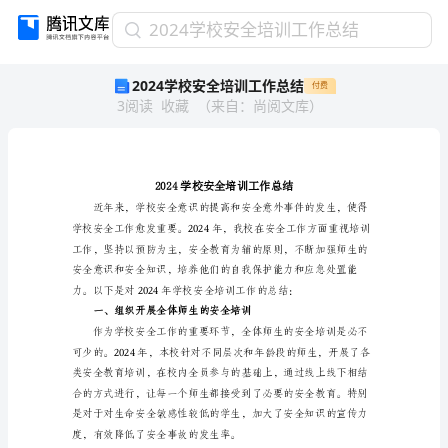
2024
2024学校安全培训工作总结
学
2024学校安全培训工作总结
付费
校
3
阅读
收藏
（
来自
：
尚阅文库
）
安
全
培
训
工
作
总