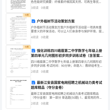
色性能研究摘要：纤维素纤维因其天然、可再生等优
安
势，在纺织工业中被广泛应用。然而，纤维素的自然结
3
阅读
0
收藏
构限制了其性能，因此需要通过改性来改善其性能。本
全
文研究了星
付费
户外植树节活动策划方案
工
户外植树节活动策划方案户外植树节活动是一项具有重
作
要意义的环保活动，可以让人们亲身参与保护环境、提
高自然意识，实现人与自然和谐共生的目标。为了更好
4
阅读
0
收藏
地组织和开展这一活动，我们制定了以下活动策划方
方
案：一、活
付费
面
强化训练四川峨眉第二中学数学七年级上册
第四单元几何图形初步同步训练试卷（含答案解
重
析）
四川峨眉第二中学数学七年级上册第四单元几何图形初
视
步同步训练 考试时间：90分钟；命题人：教研组考生注
意：1、本卷分第I卷（选择题）和第Ⅱ卷（非选择题）两
2
阅读
0
收藏
部分，满分100分，考试时间90分钟2、答卷前，
培
最新江安县国家电网招聘之机械动力类考试
训
题库精品（夺分金卷）
工
最新江安县国家电网招聘之机械动力类考试题库精品
（夺分金卷） 第一部分 单选题(50题) 1、最常用的传动
作，
螺纹是( )。A.三角形螺纹B.矩形螺纹C.梯形螺纹D.锯齿形
2
阅读
0
收藏
螺纹【答案】：C2、当传
坚