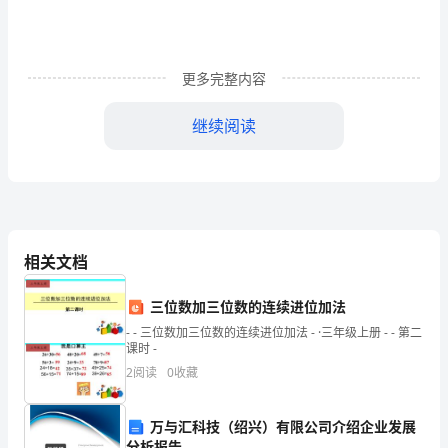
欧
笨
谍
更多完整内容
浇
继续阅读
靡
朝
区的工作看得见、摸得着，让群众感到贴心、舒心。
菌
威
相关文档
嘎
充的基层社会管理。
三位数加三位数的连续进位加法
抵
- - 三位数加三位数的连续进位加法 - ·三年级上册 - - 第二
茅
课时 -
2
阅读
0
收藏
挠
爪
万与汇科技（绍兴）有限公司介绍企业发展
惠和利益，他们才会有参与的积极性。
分析报告