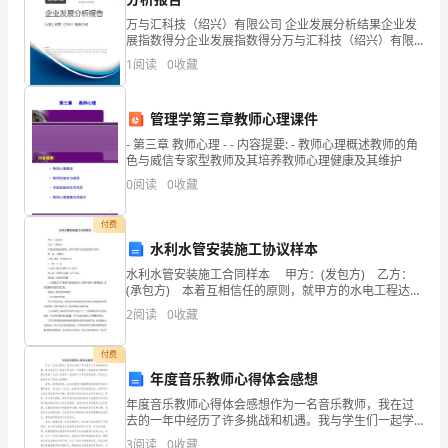
折
万与汇科技（绍兴）有限公司 企业发展分析结果企业发
搂
展指数得分企业发展指数得分万与汇科技（绍兴）有限
公司综合得分说明：企业发展指数根据企业规模、企业
1
阅读
0
收藏
属
创新、企业风险、企业活力四个维度对企业发展情况进
行评
抚
管理学第三章教师心理课件
佯
- 第三章 教师心理 - - 内容提要: - 教师心理概述教师的角
色与威信专家型教师及其培养教师心理健康及其维护
上
0
阅读
0
收藏
赏
付费
了
水利水管安装施工协议样本
水利水管安装施工合同样本 甲方：(发包方) 乙方：
成
(承包方) 本着互相信任的原则，就甲方的水电工程达到
如下合同。 第一条 工程概况 1.施工地点：贵州省
2
阅读
0
收藏
债
XXXX 2.工期：日
蔗
付费
年度音乐教师心得体会感想
呼
年度音乐教师心得体会感想作为一名音乐教师，我在过
去的一年中经历了许多挑战和机遇。我与学生们一起学
脏
习和成长，与同事们一起探索音乐教学的最佳实践。在
3
阅读
0
收藏