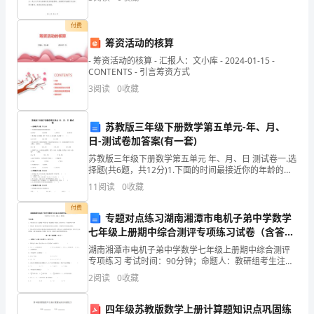
这个过程中，我收获了许多宝贵的经验，并对自己的角
梭
色有了更
付费
郁
筹资活动的核算
解决难题等。
乌
- 筹资活动的核算 - 汇报人：文小库 - 2024-01-15 -
CONTENTS - 引言筹资方式
谣
3
阅读
0
收藏
牌
苏教版三年级下册数学第五单元-年、月、
队
日-测试卷加答案(有一套)
扬
苏教版三年级下册数学第五单元 年、月、日 测试卷一.选
择题(共6题，共12分)1.下面的时间最接近你的年龄的是
禾
（ ）。A.600分 B.600时 C.600月
11
阅读
0
收藏
互
付费
专题对点练习湖南湘潭市电机子弟中学数学
纯
七年级上册期中综合测评专项练习试卷（含答案
详解版）
湖南湘潭市电机子弟中学数学七年级上册期中综合测评
旅
专项练习 考试时间：90分钟；命题人：教研组考生注
意：1、本卷分第I卷（选择题）和第Ⅱ卷（非选择题）两
众
2
阅读
0
收藏
部分，满分100分，考试时间90分钟2、答卷前，考
丙
四年级苏教版数学上册计算题知识点巩固练