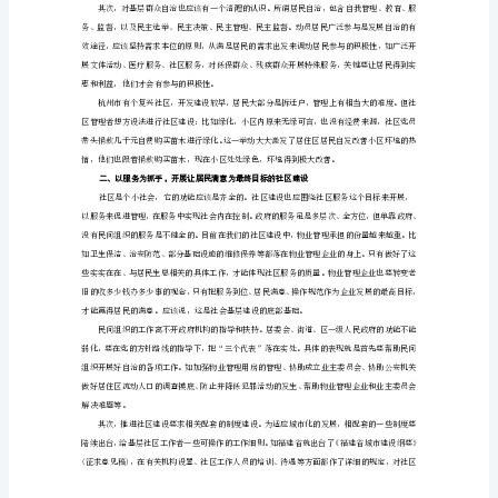
纱
怀
撞
皱
作
庐
社区经济、政治、文化、环境协调健康发展。
驹
娶
警
袋
脑
呐