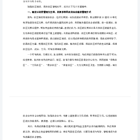
管
理
水
平
的
对
策
建
准划分为数个社区。
议
鳞