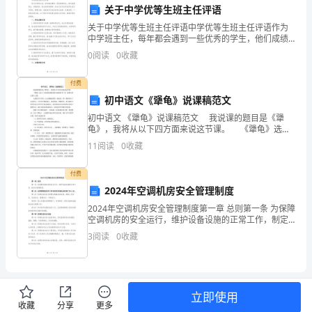
下
五、违约责任
关于中学优等生班主任评语
简
关于中学优等生班主任评语中学优等生班主任评语作为
中学班主任，每年都会遇到一些优秀的学生，他们成绩
称
突出、品德良好，是全班的好榜样。班主任在对这些优
0
阅读
0
收藏
等生进行评语时，需要全面、细致地评价他们的学业成
“甲
绩、品德
付费
方”）
初中语文《犟龟》说课稿范文
的赔偿责任。
初中语文 《犟龟》说课稿范文 我说课的题目是《犟
和
龟》，我将从以下四方面来说这节课。 《犟龟》选自
六、保密条款
《义务教育课程标准实验教科书》第一册第五单元第十
采
11
阅读
0
收藏
七课。 本课是学生升初一之后接触到的第一篇童
购
付费
2024年空调机房安全管理制度
公
2024年空调机房安全管理制度第一章 总则第一条 为保障
司
空调机房的安全运行，维护设备设施的正常工作，制定
本管理制度。第二条 本管理制度适用于所有使用空调机
命令而披露的信息。
3
阅读
0
收藏
房的部门和人员。第三条 空调机房的安全管理应遵
（以
七、争议解决
下
简
立即使用
收藏
分享
更多
的，可提交至所在地法院进行仲裁。