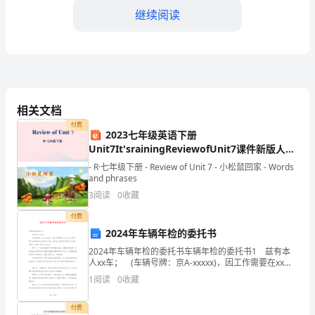
2024
继续阅读
年
___
月
___
供相应的质量证明文件。
相关文档
日
付费
2023七年级英语下册
签
Unit7It'srainingReviewofUnit7课件新版人教
新目标版
署，
- R·七年级下册 - Review of Unit 7 - 小松鼠回家 - Words
四、付款方式
and phrases
即
3
阅读
0
收藏
供
付费
2024年车辆年检的委托书
应
方。
2024年车辆年检的委托书车辆年检的委托书1 兹有本
人xx车； (车辆号牌：京A-xxxxx)，因工作需要在xx省
商
xx市使用，暂不能回西安市办理年检手续，特申请办理
1
阅读
0
收藏
委托异地年检手续。 申请人：
（以
用。
付费