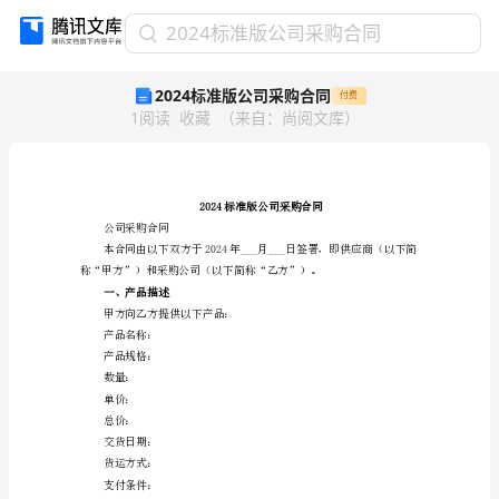
2024
2024标准版公司采购合同
标
2024标准版公司采购合同
付费
准
1
阅读
收藏
（
来自
：
尚阅文库
）
版
公
司
采
购
合
公司采购合同
同