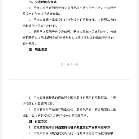
2024
一、产品描述
标
甲方向乙方提供以下产品：
准
产品名称：
版
产品规格：
公
数量：
司
采
单价：
购
总价：
合
交货日期：
同
货运方式：
公
支付条件：
司
二、交货时间和方式
采