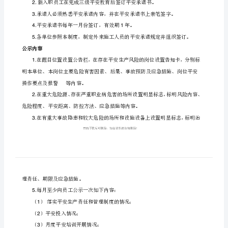
平
二、制度内容
安
安监部职责
生
产
1.
承
对公示内容审核，检查落实情况。
2.
诺
3.
公
建立平安生产承诺书、公示内容档案
4.
告
平安承诺的范围及要求
制
度
1.
一、
2.
编
3.