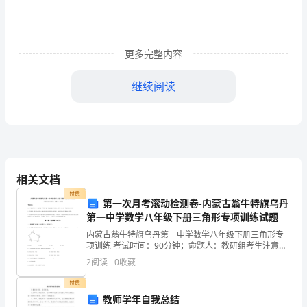
告
制
度，
更多完整内容
强
理责任、期限及应急措施。
继续阅读
化
每月至少向员工公示一次如下内容：
5.
平
1
安
生
〔〕平安投入情况；
2
相关文档
产
付费
〔〕月度平安培训开展情况；
3
第一次月考滚动检测卷-内蒙古翁牛特旗乌丹
第一中学数学八年级下册三角形专项训练试题
依
〔〕隐患排查治理情况；
4
内蒙古翁牛特旗乌丹第一中学数学八年级下册三角形专
法
项训练 考试时间：90分钟；命题人：教研组考生注意：
〔〕职业卫生防护工作开展情况；
5
1、本卷分第I卷（选择题）和第Ⅱ卷（非选择题）两部
2
阅读
0
收藏
治
分，满分100分，考试时间90分钟2、答卷前，考生
（6）
应急管理工作开展情况；
付费
理，
教师学年自我总结