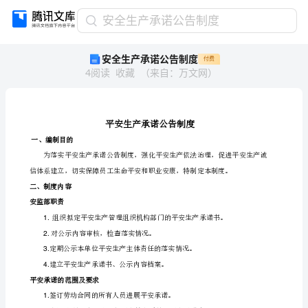
安
安全生产承诺公告制度
全
安全生产承诺公告制度
付费
生
4
阅读
收藏
（
来自
：
万文网
）
产
承
诺
公
告
一、编制目的
制
度