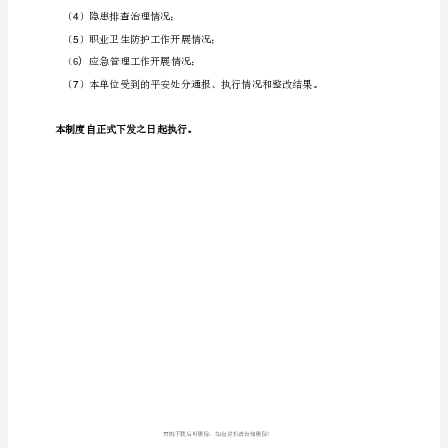
制
4.1
目
5.
的
为
公示内容
落
1.
实
平
操作要点及报警等内容。
安
2.
生
产
承
3.
诺
公