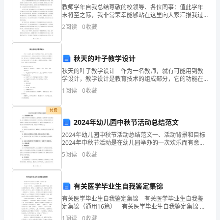
7
促
教师学年自我总结尊敬的校领导、各位同事：值此学年
末将至之际，我非常荣幸能够站在这里向大家汇报我过
进
去一年的工作情况，并作一下自我总结。这一学年，是
2
阅读
0
收藏
我作为一名教师的第几个学年，也是我教授某门课程的
平
第几个学
本制度自正式下发之日起执行。
安
秋天的叶子教学设计
秋天的叶子教学设计 作为一名教师，就有可能用到教
生
学设计，教学设计是教育技术的组成部分，它的功能在
于运用系统方法设计教学过程，使之成为一种具有操作
产
1
阅读
0
收藏
性的程序。那么优秀的教学设计是什么样的呢？以下是
小编为
诚
付费
2024年幼儿园中秋节活动总结范文
信
2024年幼儿园中秋节活动总结范文一、活动背景和目标
体
2024年中秋节活动是在幼儿园举办的一次欢乐而有意义
的活动，旨在增强幼儿对传统文化的了解和认识，培养
5
阅读
0
收藏
幼儿的团队合作精神，激发幼儿的创造力和想象力。通
系
建
有关医学毕业生自我鉴定集锦
立，
有关医学毕业生自我鉴定集锦 有关医学毕业生自我鉴
定集锦（通用16篇） 有关医学毕业生自我鉴定集锦 篇
切
1 本人自入学以来，一直遵守学校的各项规章制度，良
1
阅读
0
收藏