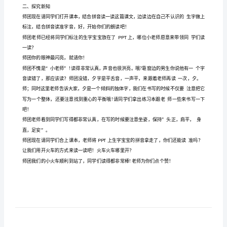
古
一、复习导入
对
师团上课！同学们好!同学们请坐！
今
屏幕。
教
案
歌》。
一
下
古
对
今
二、探究新知
一、