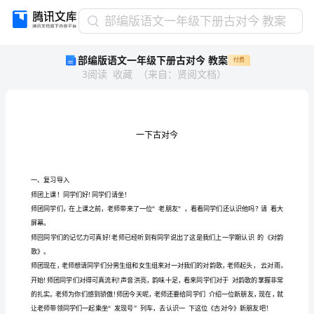
部
部编版语文一年级下册古对今 教案
编
部编版语文一年级下册古对今 教案
付费
版
3
阅读
收藏
（
来自
：
贤阅文档
）
语
文
一
年
级
下
册