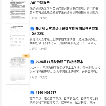
看
力的中期报告
看
浅论通过激发学生英语阅读兴趣提高阅读能力的中期报
告本文将浅论通过激发学生英语阅读兴趣提高阅读能力
的中期报告。一、引言阅读是学习英语的重要环节，但
同
0
阅读
0
收藏
是，许多学生缺乏英语阅读的兴趣。为了提高学生的阅
读能力，
学
新北师大五年级上册数学期末测试卷含答案
（研优卷）
们
新北师大五年级上册数学期末测试卷一.选择题(共5题，
还
共10分)1.下列图形中，对称轴最多的是（ ）。A.正方形
B.圆 C.长方形2.等腰三角形是轴对称图形，
2
阅读
0
收藏
认
付费
识
2025年11月秋教研工作总结范本
他
2025年11月秋教研工作总结范本本学期，我校秉承“以校
为本”的教研理念，致力于深化课题研究，并将日常教学
“和“”暮”是什么意思吗？
吗？
与教学研究紧密结合。我们强化了常规管理，营造了一
2
阅读
0
收藏
种追求真理、注重实践、严谨治学的教研氛围。在鼓
请
看
41401403787
式来理解字的意思，非常棒!请坐。
教学重点、难点教学重点：自信的含义、自信与成功的
大
关系及树立自信的方法。教学难点：区分自信、自负、