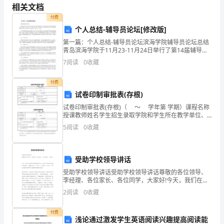
之
相关文档
前，
一
付费
个人总结-辅导员论坛[修改版]
老
第一篇：个人总结-辅导员论坛滨海学院辅导员论坛总结
师
青岛滨海学院于11月23-11月24日举行了第14届辅导员
下吧！
论坛，邀请中国石油大学石国卿同志就辅导员的职业发
7
阅读
0
收藏
展及工作定位和日常工作的做法给予讲解。报告
带
付费
来
试卷印制审批表(存根)
了
试卷印制审批表(存根)（ ～ 学年第 学期）课程名称
授课教师姓名学生招生录取学院和学生所在教学单位、
一
专业、班级学生数命题教师姓名送印时间取卷时间考试
5
阅读
0
收藏
们，同学们认真观察哦！
方式制卷份数系（教研室）审查意 见
位
“老
受助学校领导讲话
朋
受助学校领导讲话受助学校领导讲话尊敬的各位领导、
李经理、各位家长、各位同学，大家好!今天，我们在这
里举行捐资助学仪式，参加今天仪式的有镇政府*镇长、
友
2
阅读
0
收藏
镇教办*主任、爱心人士李*先生。首先，让我们以
“，
付费
浅论通过激发学生英语阅读兴趣提高阅读能