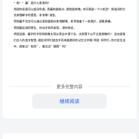
学
PPT
们
请
坐！
师
团
同
学
更多完整内容
们，
继续阅读
在
上
课