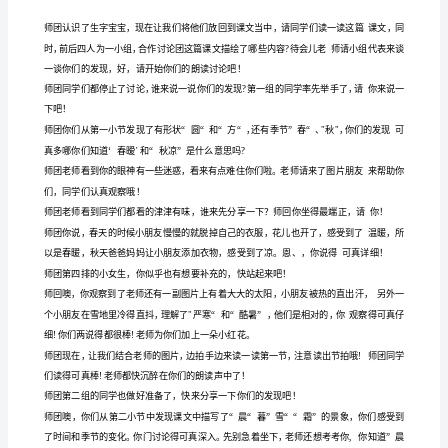
复
习
导
入
一读？
师
师团你的眼神最闪亮，就请你！
团
上
课！
同
学
吧！
们
好!
直，足安”。
同