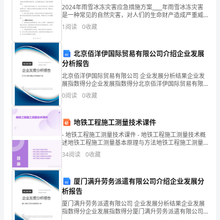
2024年雨雪冰冻灾害应急措施方案____年雨雪冰冻灾害
的
平日的修养，如艺术素养。)
是一种常见的自然灾害，对人们的生命财产造成严重威
胁，因此制定有效的应急措施方案尤为重要。本文将针
空
1
阅读
0
收藏
【题型】语言文字运用
对____年雨雪冰冻灾害的特点和可能出现的问题，
【难度】一般
缺
北京佰洋伊国际贸易有限公司介绍企业发展
处
分析报告
北京佰洋伊国际贸易有限公司 企业发展分析结果企业发
依
展指数得分企业发展指数得分北京佰洋伊国际贸易有限
公司综合得分说明：企业发展指数根据企业规模、企业
次
0
阅读
0
收藏
创新、企业风险、企业活力四个维度对企业发展情况进
行评
填
A.别树一帜层出不穷熏染
地铁工程施工测量技术课件
入
B.别出心裁不绝如缕陶冶
- 地铁工程施工测量技术课件 - 地铁工程施工测量技术概
述地铁工程施工测量基本原理与方法地铁工程施工测量
词
C.别树一帜层岀不穷陶冶
技术应用地铁工程施工测量案例与实战演练地铁工程施
34
阅读
0
收藏
工测量技术发展展望
语，
D.别出心裁不绝如缕熏染
【答案】C
最
厦门满升劳务派遣有限公司介绍企业发展分
析报告
恰
厦门满升劳务派遣有限公司 企业发展分析结果企业发展
指数得分企业发展指数得分厦门满升劳务派遣有限公司
当
综合得分说明：企业发展指数根据企业规模、企业创