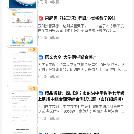
2
阅读
0
收藏
新、企业风险、企业活力四个维度对企业发展情况进行
的
评价。
一
宋起凤《核工记》翻译与赏析教学设计
穷则独善其身，达则兼善天下。——《孟子》今泰学院
组
【题型】语言文字运用
推荐文档宋起凤《核工记》翻译与赏析教学设计
Teachingon
5
阅读
0
收藏
【难度】一般
是
ofdesignsongofQifeng'stranslationnuclear第 1
(
付费
范文大全_大学同学聚会感言
)①
大学同学聚会感言大学同学聚会感言9月9日至12日，大
端
学同学在锦州聚会，历时四天，感慨万千，记述如下。
1970年离校至今已经43年，随着我们逐渐变老，怀旧之
4
阅读
0
收藏
情与日俱增，除血脉相承的亲情之外，
午
付费
节，
精品解析：四川遂宁市射洪中学数学七年级
上册期中综合测评综合测试试题（含详细解析）
不
四川遂宁市射洪中学数学七年级上册期中综合测评综合
少
测试 考试时间：90分钟；命题人：教研组考生注意：
1、本卷分第I卷（选择题）和第Ⅱ卷（非选择题）两部
1
阅读
0
收藏
分，满分100分，考试时间90分钟2、答卷前，考生务
地