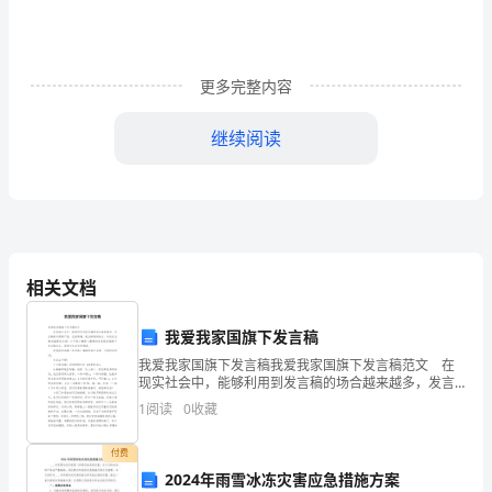
词
语
更多完整内容
实
词、
继续阅读
虚
词
1．
在
相关文档
才托举起今天的人类社会。
下
我爱我家国旗下发言稿
面
我爱我家国旗下发言稿我爱我家国旗下发言稿范文 在
现实社会中，能够利用到发言稿的场合越来越多，发言
一
稿具有逻辑严密，态度明确，观点鲜明的特点。写起发
1
阅读
0
收藏
【答案】B
言稿来就毫无头绪？以下是小编精心整理的我爱我家国
段
旗下
付费
话
2024年雨雪冰冻灾害应急措施方案