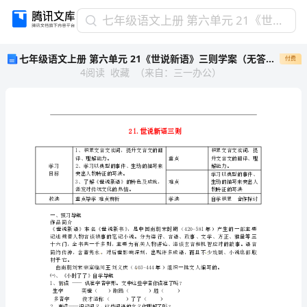
七
七年级语文上册 第六单元 21《世说新语》三则学案（无答案）（新版）鄂教版
年
七年级语文上册 第六单元 21《世说新语》三则学案（无答案）（新版）鄂教版
付费
级
4
阅读
收藏
（
来自
：
三一办公
）
语
文
上
册
第
六
1、积累文言文实词，提升文言文的翻
译、理解能力。
单
学习
2、学习以典型的事件、生动的描写来