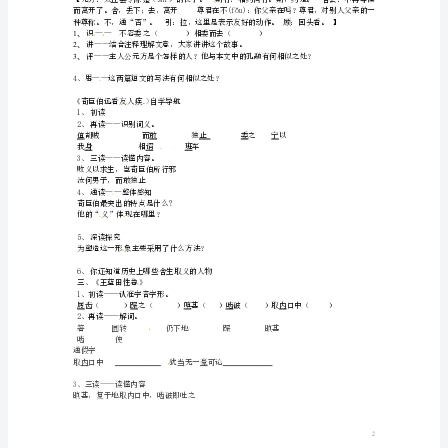
（无
元礼及宾客莫不奇之。
答
是仆与君奕世为通好也。
案）
诣门者皆俊才清称及中表亲戚，乃通。
4、通读——整体感知
（新
版）
②他的“了了”表现在哪里？
鄂
②他的“了了”表现在哪里？
教
二、合作探究
版
②为塑造主人公形象主要采用了什么方法？
21.
世
说