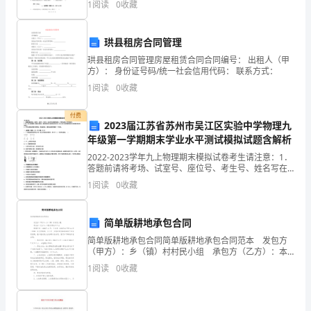
1
阅读
0
收藏
能
啮使
通假字
珙县租房合同管理
力。
取内口中犹当无一豪可论
珙县租房合同管理房屋租赁合同合同编号： 出租人（甲
2、
方）： 身份证号码/统一社会信用代码： 联系方式：
3、三读——读懂内容
1
阅读
0
收藏
学
瞋甚，复于地取内口中，啮破即吐之
习
付费
2023届江苏省苏州市吴江区实验中学物理九
年级第一学期期末学业水平测试模拟试题含解析
以
2022-2023学年九上物理期末模拟试卷考生请注意：1．
典
答题前请将考场、试室号、座位号、考生号、姓名写在
试卷密封线内，不得在试卷上作任何标记。2．第一部分
1
阅读
0
收藏
型
选择题每小题选出答案后，需将答案写在试卷指定
的
简单版耕地承包合同
事
简单版耕地承包合同简单版耕地承包合同范本 发包方
（甲方）：乡（镇）村村民小组 承包方（乙方）：本
件、
组各承包户户主 根据中发〔1993］11号、中办发
1
阅读
0
收藏
〔1997]42号和xx发〔1998〕号
生