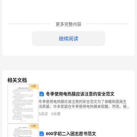
新
语
更多完整内容
三
则
继续阅读
学
三、变式拓展
习
目
标
人惭，下车引之，元方入门不顾。
相关文档
付费
1、
冬季使用电热膜应该注意的安全范文
积
冬季使用电热膜应该注意的安全范文为了保暖和提高生
活质量，许多家庭在冬季使用电热膜来取暖。然而，使
累
1、
委之（）
用电热膜也存在一定的安全隐患。为了确保家庭的安
5
阅读
0
收藏
全，我们需要注意以下几个方面：1.选择合适的电热膜选
2、
讲——结合注释理解文意，大
文
择一款
3、
付费
言
600字初二入团志愿书范文
4、思——这两篇短文的写法有何相似之处？