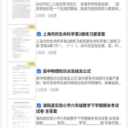
600字初二入团志愿书范文 亲爱的学校团支部： 团
文
支部组织是一个先进的集体，能成为团支部的人都是有
《荀巨伯远看友人疾.>自学导航
文化、有道德、有理想的新青年。中国共产主义青年
实
2
阅读
0
收藏
1、
初读
团，它指导着青年，培养出先进的青年，使一批又一批
2、
再读——识别词义。
词，
付费
上海市的生命科学第2册练习册答案
我身相谓班军
提
3、
三读——读懂内容。
上海市的生命科学第2册练习册答案生命科学第二册练习
升
册 答案4章1节一、（一）1、水中水生陆生根、茎、叶
败义以求生，岂荀巨伯所行邪
裸露果皮被子植物裸 子植物2、茎叶果实种子营养繁殖
1
阅读
0
收藏
汝何男子，而敢独止
3、光合作用蒸腾作用4、叶绿体阳 光二氧化碳水有
文
4、
通读——整体感知
荀巨伯最突出的特点是什么?
付费
言
他的“义”体现在哪里？
高中物理知识点总结及公式
文
高中物理知识点总结及公式 高中是各中成绩分化最严重
5、
深读探究
的，有许多同学在高中继续沿用初中物理的，结果成绩
的
却很不理想。 今天在这给大家了高中物理知识点总结，
为塑造这一形象主要采用了什么方法？
12
阅读
0
收藏
接下来随着一起来看看吧! 1质点的运动(1)----
翻
6、
你还知道历史上哪些舍生取义的人物
淮阳县实验小学六年级数学下学期期末考试
译、
三、《王蓝田性急》
试卷 含答案
1、初读——认准字音字形。
理
淮阳县实验小学六年级数学下学期期末考试试卷 含答案
班级:_________ 姓名:_________ 学号:_________ 题 号填空题
2、再读——解词。
解
选择题判断题计算题综合题应用题总分得