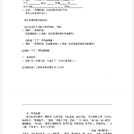
目标
突出人物特征的写法。
元
3、了解《世说新语》的特色及成就，
激发对传统文化的热情。
21《世
教法
重点导学难点辨析
说
一、预习导航
作品简介
新
十六门，全书共一千多则，主要为有
语》
材于它。
三
403-444
㈠、
《小时了了》自学导航
则
生字
学
多音字俊才清称（）了了（）
案
了了盛名奕世奕
俊才清称踧踖
3、三读——读懂内容。这些句意你明白了吗？