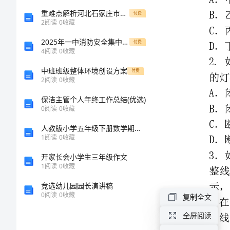
高
重难点解析河北石家庄市第二十三中物理北师大版八年级（下册）第七章运动和力专题训练A卷（附答案详解）
付费
2
阅读
0
收藏
二
2025年一中消防安全集中整治方案工作总结
付费
4
阅读
0
收藏
物
中班班级整体环境创设方案
付费
2
阅读
0
收藏
理
保洁主管个人年终工作总结(优选)
下
0
阅读
0
收藏
D.交流电b的最大值
人教版小学五年级下册数学期末试卷含答案【夺分金卷】
学
1
阅读
0
收藏
2
2
期
开家长会小学生三年级作文
A．22AB.
A
1
阅读
0
收藏
C.6AD．3A
期
竞选幼儿园园长演讲稿
0
阅读
0
收藏
复制全文
中
A．A灯变亮B．B变亮
全屏阅读
C．C灯变亮
D．A、B、C三灯亮度不变