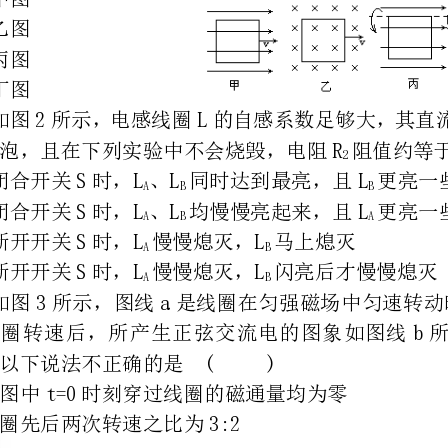
B．闭合开关S时，L、L均慢慢亮起来，且L更亮一些
ABA
R
L
S
2
B
C．断开开关S时，L慢慢熄灭，L马上熄灭
AB
D．断开开关S时，L慢慢熄灭，L闪亮后才慢慢熄灭
AB
3．如图3所示，图线a是线圈在匀强磁场中匀速转动时所产生正弦交流电的图象，当调
整线圈转速后，所产生正弦交流电的图象如图线b所
示，以下说法不正确的是()
A.在图中t=0时刻穿过线圈的磁通量均为零
B.线圈先后两次转速之比为3:2
C.交流电a的瞬时值为V
为V
4．如图4所示为一交变电流的电流随时间变化的图像，此交变电流的有效值是()
C
A
0
5．如图５一交流电源上，供电电压瞬时值为u=Usinωt，此时三只灯泡亮度相同。现换
1m1
B
L
另一个电源供电，供电电压瞬时值为u=Usinωt，ω=2ω。则改换电源后（）
2m221
C
R
～
u