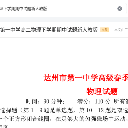
第一中学高二物理下学期期中试题新人教版
本文由三
付费
达州市第一中学高级春季中期考试
物理试题
时间：90分钟；满分：110分所有答案都写在答卷上。
一．选择题（第1—9题是单选题，第10—12题是双选题，每题４分，共48分）
１.一个正方形闭合线圈，在足够大的匀强磁场中运动，能产生感应电流的是：（）
2.如图2所示，电感线圈L的自感系数足够大，其直流电阻忽略不计，L、L是两个相同
AB
R
的灯泡，且在下列实验中不会烧毁，电阻R阻值约等于R两倍大，则()
L
1
21
A
A．闭合开关S时，L、L同时达到最亮，且L更亮一些
ABB