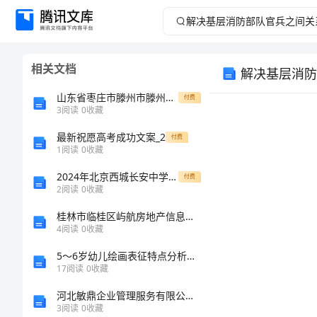
解
决
相关文档
解决基层消防
基
山东省枣庄市滕州市滕州市第一中学2024年高一上学期期末生物综合检测试卷解析版
付费
层
3
阅读
0
收藏
最新祝愿高考成功文案_2
消
付费
1
阅读
0
收藏
防
2024年北京西城长安中学高一生物上册期末预测试题含解析
付费
2
阅读
0
收藏
部
桂林市临桂区屿航房地产信息部介绍企业发展分析报告
4
阅读
0
收藏
队
5～6岁幼儿绘画表征特点分析及教育建议浅析
官
17
阅读
0
收藏
河北敏鼎企业管理服务有限公司介绍企业发展分析报告
兵
3
阅读
0
收藏