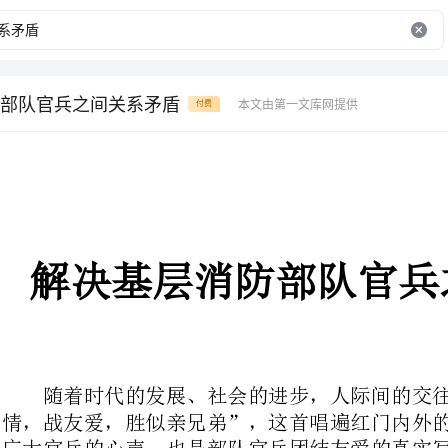
部队官兵之间关系矛盾
本文由第一文库网提供
付费
解决基层消防部队官兵之间关系矛盾
随着时代的发展、社会的进步，人际间的交往也日趋复杂多变。“官兵
情，战友爱，胜似亲兄弟”，这首唱遍红门内外的官兵友爱之歌，不仅道出了
广大官兵的心声，也是部队官兵团结友爱的真实写照。从总体上讲，当前消防
部队内部关系呈现出健康向上、团结和谐的良好局面。但是，随着社会的发展
和部队成员的新老交替，原有的矛盾解决之后，又会出现新的矛盾，这也符合
矛盾的普遍性原理。在目前基层消防部队官兵关系方面出现的一些矛盾既有战
士问题，也有干部的责任，但是，从总体情况来看，干部的问题显得尤为突