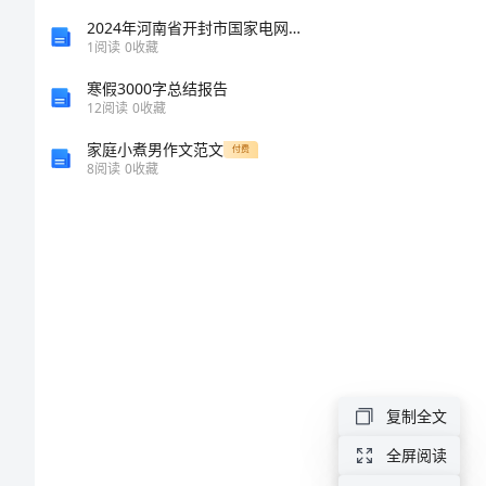
出。
之
2024年河南省开封市国家电网招聘之文学哲学类考试题库附参考答案（能力提升）
1
阅读
0
收藏
间
寒假3000字总结报告
12
阅读
0
收藏
关
家庭小煮男作文范文
付费
8
阅读
0
收藏
系
矛
盾
解
决
基
复制全文
层
全屏阅读
消