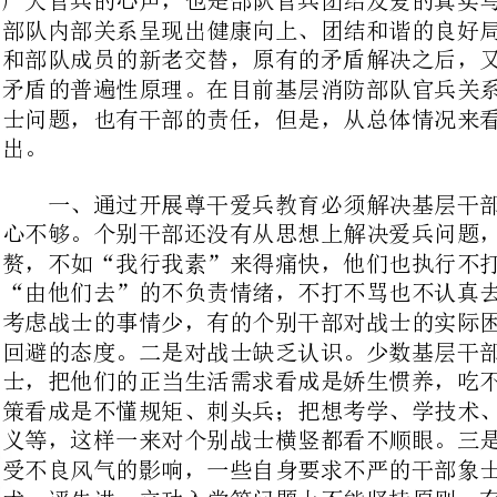
一、通过开展尊干爱兵教育必须解决基层干部存在的问题。一是对战士关
心不够。个别干部还没有从思想上解决爱兵问题，总觉得文明带兵是一种累
赘，不如“我行我素”来得痛快，他们也执行不打骂士兵的规定，但同时又有
“由他们去”的不负责情绪，不打不骂也不认真去管理，考虑自己的事情多，
考虑战士的事情少，有的个别干部对战士的实际困难和正当要求也采取应付、
回避的态度。二是对战士缺乏认识。少数基层干部习惯于用传统模式看待战
士，把他们的正当生活需求看成是娇生惯养，吃不得苦；把为队伍建设献计献
策看成是不懂规矩、刺头兵；把想考学、学技术、当先进的想法看成是个人主
义等，这样一来对个别战士横竖都看不顺眼。三是对战士不能一视同仁。由于
受不良风气的影响，一些自身要求不严的干部象士兵乱张口，以至于在学技
术、评先进、立功入党等问题上不能坚持原则，有的对老乡比较亲近；有的对
能说会道的高看一眼；有的对关系兵比较偏爱，搞亲疏远近。四是对骨干要求
不严格。有的干部对班长骨干粗暴带兵行为往往熟视无睹、近而远之，采取默
认甚至怂恿的态度，致使有些班长骨干用“歪招”、“土办法”管理战士的现
象久禁不绝，这些看似兵与兵之间的问题，实际是官兵关系问题的延伸，根子
还在干部身上。官兵关系方面存在的问题，不是方法问题，说到底是对士兵的
根本态度问题。这些问题虽然出现在少数单位，但危害不可小视。
二、通过开展尊干爱兵教育务必找准部队官兵关系存在问题的原因。一要
解决思想认识不清的问题。少数基层部队干部对我军官兵一致的光荣传统了解