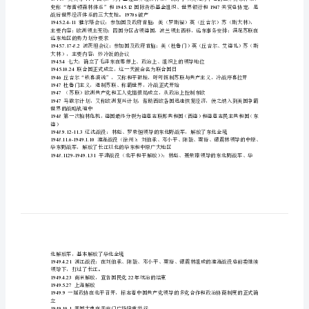
大的推动作用
整
1937.7.7
抗日战争
1937.8
理
1937
1937.9
1917
1937.9
抗战以来中国军队的第一次大胜利
苏
1937.12
联
1938.3
战以来中国军队的最大的一次胜利
十
1941.12
月
1942
组成中国远征军
革
1943.11.22-26
命
1943.11.28-12.1
主要内容：开辟欧洲第二战场（诺曼底登陆）
1921
1944.744
一
1970s
战后世界经济体系的三大支柱。破产
大：
1945.2.4-11