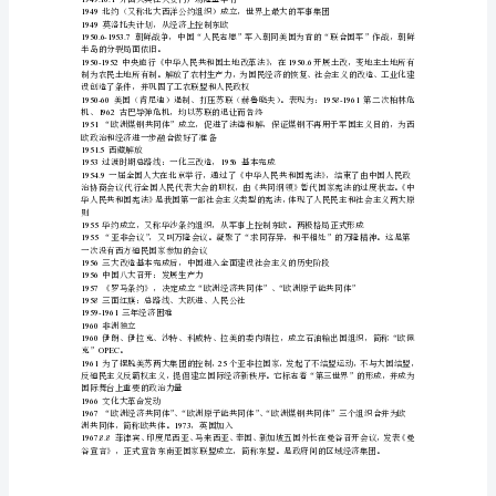
最
远东地区的势力划分要求
高
1945.7.17-8.2
大林），主要内容：炒冷饭的会议
纲
1945.4
1945.10.24
领
1946
。
1947
1947
共
1947
世界的战略轨道中
产
1948
德）
主
1948.9.12-11.3
义
1948.11.6-1949.1.10
华东野战军，解放
1922
1948.1129-1949.1.31
二
大：
最