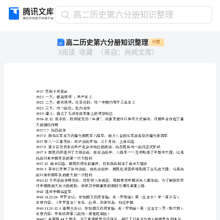
高
高二历史第六分册知识整理
二
高二历史第六分册知识整理
付费
历
3
阅读
收藏
（
来自
：
尚阅文库
）
史
第
六
分
册
1917
苏联十月革命
1921
一大：最高纲领。共产主义
知
1922
1923
三大：统一战线。党内合作
1935
遵义：确立了毛泽东在军事上的领导地位
识
1936.12.12