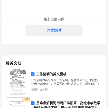
低
纲
更多完整内容
领。
反
继续阅读
北解放军，基本解放了华北全境
帝
1949.4.21
反
领导下，打过了长江。
1949.4.2322
南京解放，宣告国民党年统治的结束
封，
1949.5.27
上海解放
1949.9
相关文档
统
立
一
1949.10.1
开国大典在天安门广场隆重举行
工作证明的英文模板
1949
中
工作证明的英文模板工作证明，是我国公民在日常生产
1949
莫洛托夫计划，从经济上控制东欧
生活经营活动中，所需要的对经济收入的一种证明，下
1950.6-1953.7
面范文大全小编为大家精心整理了工作证明英文模板，
国
2
阅读
0
收藏
希望能给你带来帮助。1、：工作证明英文模板xxx xxx
半岛的分裂局面依旧。
约
付费
重难点解析河南周口淮阳第一高级中学数学
等
人教版七年级下册二元一次方程组专题攻克B卷
设创造了条件，并巩固了工农联盟和人民政权