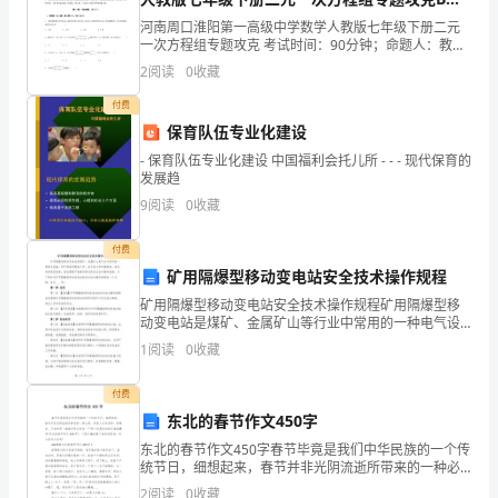
（详解版）
于
河南周口淮阳第一高级中学数学人教版七年级下册二元
1962
机、古巴导弹危机，均以苏联的退让而告终
一次方程组专题攻克 考试时间：90分钟；命题人：教研
组考生注意：1、本卷分第I卷（选择题）和第Ⅱ卷（非选
三
1951
2
阅读
0
收藏
择题）两部分，满分100分，考试时间90分钟2、
欧政治和经济进一步融合做好了准备
名
付费
1951.5
西藏解放
保育队伍专业化建设
19531956
过渡时期总路
主
1954.9
- 保育队伍专业化建设 中国福利会托儿所 - - - 现代保育的
发展趋
义
9
阅读
0
收藏
1923
则
1955
付费
三
1955
矿用隔爆型移动变电站安全技术操作规程
大：
一次没有西方殖民国家参加的会议
矿用隔爆型移动变电站安全技术操作规程矿用隔爆型移
1956
动变电站是煤矿、金属矿山等行业中常用的一种电气设
统
备，用于供电和配电工作。由于其工作环境复杂，存在
1956
中国八大召开：发展生产力
1
阅读
0
收藏
各种危险因素，因此需要严格遵守相关的安全技术操作
1957
一
规程。以
1958
三面红旗：总路线、大跃进、人民公社
付费
1959-1961
三年经济困难
战
东北的春节作文450字
1960
非洲独立
东北的春节作文450字春节毕竟是我们中华民族的一个传
线。
1960
统节日，细想起来，春节并非光阴流逝所带来的一种必
OPEC
克”。
然，而是人们本身的一种需求，不如来写一篇春节作文
2
阅读
0
收藏