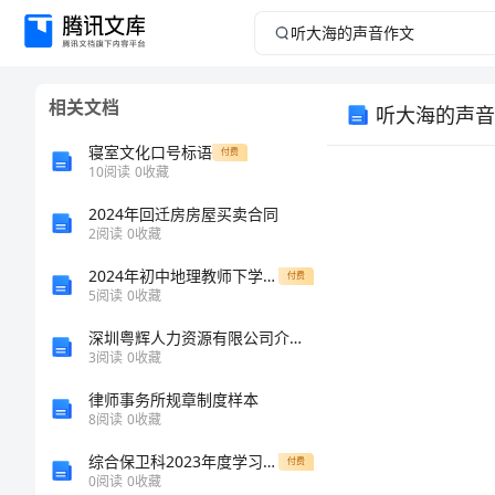
听
大
相关文档
听大海的声音
海
寝室文化口号标语
付费
的
10
阅读
0
收藏
2024年回迁房房屋买卖合同
声
2
阅读
0
收藏
音
2024年初中地理教师下学期的工作总结
付费
5
阅读
0
收藏
作
深圳粤辉人力资源有限公司介绍企业发展分析报告
3
阅读
0
收藏
文
律师事务所规章制度样本
听
8
阅读
0
收藏
大
综合保卫科2023年度学习计划
付费
0
阅读
0
收藏