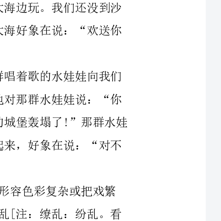
堡轰塌了!”那群水娃
杂，无法辨清。]，一