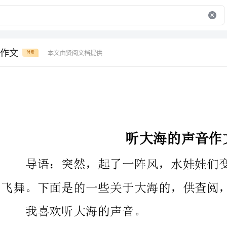
作文
本文由贤阅文档提供
付费
听大海的声音作文
导语：突然，起了一阵风，水娃娃们变成了朵朵小水花在空中
飞舞。下面是的一些关于大海的，供查阅，希望您能喜欢。
我喜欢听大海的声音。
有一天早上，我和爸爸妈妈去潮州的大海边玩。我们还没到沙
滩，哗啦哗啦的歌声就传到我的耳朵边，大海好象在说：“欢送你
们来这里玩!”