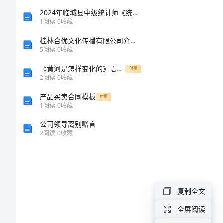
海
2024年临城县中级统计师《统计基础知识理论及相关知识》点睛提分卷及答案
的
1
阅读
0
收藏
声
桂林合优文化传播有限公司介绍企业发展分析报告
5
阅读
0
收藏
音
《黄河是怎样变化的》语文课前说课稿
付费
作
2
阅读
0
收藏
起!”
文
产品买卖合同模板
付费
1
阅读
0
收藏
导
公司领导离别赠言
2
阅读
0
收藏
语：
突
然，
复制全文
起
了
全屏阅读
谢!”