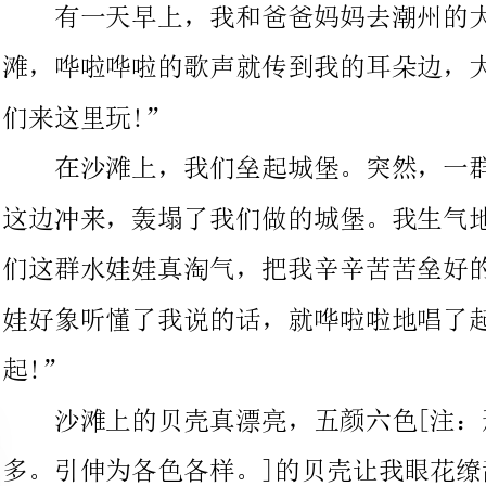
在沙滩上，我们垒起城堡。突然，一群唱着歌的水娃娃向我们
这边冲来，轰塌了我们做的城堡。我生气地对那群水娃娃说：“你
们这群水娃娃真淘气，把我辛辛苦苦垒好的城
娃好象听懂了我说的话，就哗啦啦地唱了起来，好象在说：“对不
沙滩上的贝壳真漂亮，五颜六色[注：形容色彩复杂或把戏繁
多。引伸为各色各样。]的贝壳让我眼花缭乱[注：缭乱：纷乱。看
着复杂纷繁的东西而感到迷乱。也比喻事物复
不小心，贝壳掉进了海里。我伤心极了，那群水娃娃好似知道我那
么难过，就唱着呼啦啦的歌把贝壳送到了我的身旁。我开心地对水
娃娃说：“谢谢你们!”水娃娃又呼啦啦地唱，好象在说：“不用