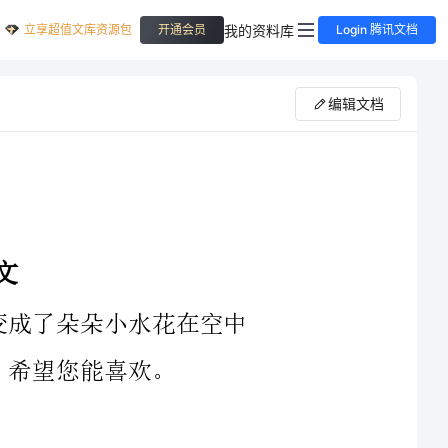
立享超值文库资源包
我的资料库
开通会员
Login 腾讯文档
编辑文档