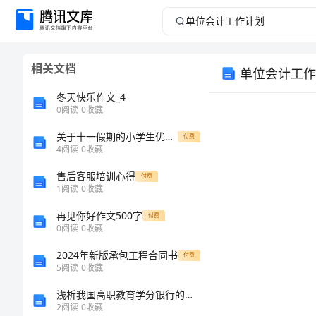
单
位
相关文档
单位会计工作
会
冬天快乐作文_4
计
0
阅读
0
收藏
关于十一假期的小学生优秀作文
工
付费
4
阅读
0
收藏
作
售后客服培训心得
付费
1
阅读
0
收藏
计
再见你好作文500字
付费
0
阅读
0
收藏
划
2024年新版承包工程合同书
付费
单
5
阅读
0
收藏
位
浅析我国高职教育学分银行的发展趋势
2
阅读
0
收藏