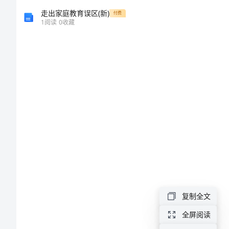
会
走出家庭教育误区(新)
付费
计
1
阅读
0
收藏
工
作
计
划
单
位
会
计
复制全文
工
作
全屏阅读