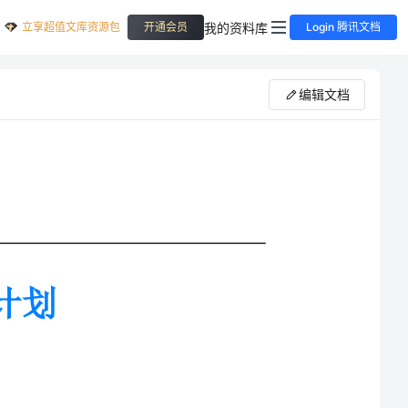
立享超值文库资源包
我的资料库
开通会员
Login 腾讯文档
编辑文档