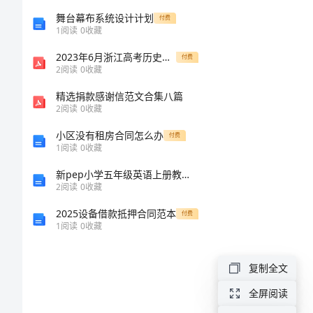
文
舞台幕布系统设计计划
付费
1
阅读
0
收藏
感
2023年6月浙江高考历史真题变式练习中国古代史
付费
2
阅读
0
收藏
动
在
精选捐款感谢信范文合集八篇
2
阅读
0
收藏
这
小区没有租房合同怎么办
付费
一
1
阅读
0
收藏
瞬
新pep小学五年级英语上册教案范文
2
阅读
0
收藏
间
2025设备借款抵押合同范本
付费
750
1
阅读
0
收藏
字
作
复制全文
文
全屏阅读