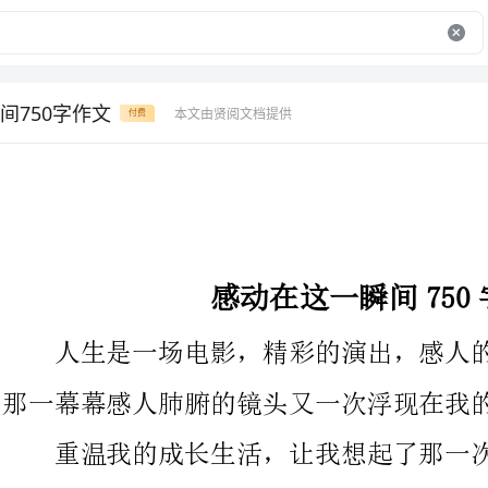
间750字作文
本文由贤阅文档提供
付费
感动在这一瞬间750字作文
人生是一场电影，精彩的演出，感人的故事。重新播放一次，
那一幕幕感人肺腑的镜头又一次浮现在我的脑海里。
重温我的成长生活，让我想起了那一次：那是一个寒冷的冬
季，窗外飘着鹅毛大雪，恰好，今天也该是我要去上学的一天。我
心中思索着，这该怎么去上学呀！明天去吧，又违犯了学校的纪
律，今天去吧，路又远，又是这么滑，这得经过多长的时间的颠簸