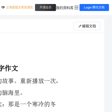
立享超值文库资源包
我的资料库
开通会员
Login 腾讯文档
编辑文档