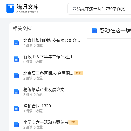
感
动
相关文档
感动在这一瞬
在
北京伟智恒创科技有限公司介绍企业发展分析报告
这
4
阅读
0
收藏
行政个人下半年工作计划_1
一
0
阅读
0
收藏
瞬
北京高三各区期末-名著阅读试题汇总
付费
2
阅读
0
收藏
间
精编烟草产业发展论文
3
阅读
0
收藏
750
购销合同_1320
字
1
阅读
0
收藏
小学庆六一活动方案参考
付费
作
2
阅读
0
收藏