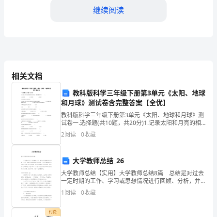
凡
继续阅读
工
作
3.推行减员制度：
表
现
相关文档
况，将给予减员处理。
优
教科版科学三年级下册第3单元《太阳、地球
和月球》测试卷含完整答案【全优】
秀、
教科版科学三年级下册第3单元《太阳、地球和月球》测
进行具体设计和修改。
试卷一.选择题(共10题，共20分)1.记录太阳和月亮的相
业
同点和不同点，我们通常采用（ ）。A.柱状图 B.折线图
2
阅读
0
收藏
C.维
绩
突
大学教师总结_26
大学教师总结【实用】大学教师总结8篇 总结是对过去
出，
一定时期的工作、学习或思想情况进行回顾、分析，并
做出客观评价的书面材料，它可以帮助我们有寻找学习
且
1
阅读
0
收藏
和工作中的规律，因此好好准备一份总结吧。如何把总
无
付费