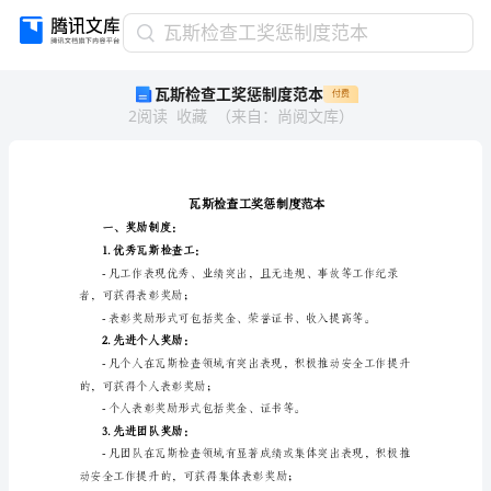
瓦
瓦斯检查工奖惩制度范本
斯
瓦斯检查工奖惩制度范本
付费
检
2
阅读
收藏
（
来自
：
尚阅文库
）
查
工
奖
惩
制
度
一、奖励制度：
范
1.优秀瓦斯检查工：