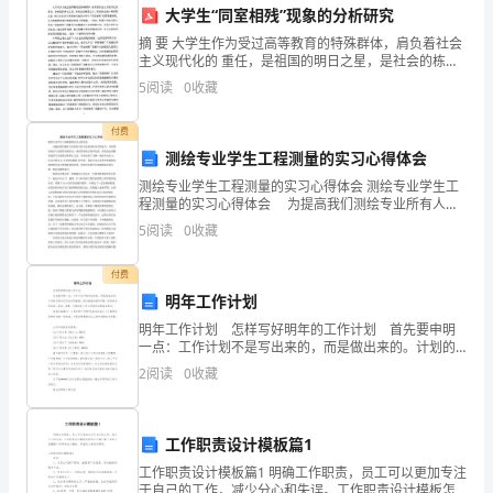
大学生“同室相残”现象的分析研究
违
摘 要 大学生作为受过高等教育的特殊群体，肩负着社会
规、
主义现代化的 重任，是祖国的明日之星，是社会的栋梁
之才。然而社会进入转型期 以来，因与室友发生矛盾而
5
阅读
0
收藏
引起的大学生“同室相残”犯罪现象频发。 从马加爵
事
付费
故
测绘专业学生工程测量的实习心得体会
等
测绘专业学生工程测量的实习心得体会 测绘专业学生工
程测量的实习心得体会 为提高我们测绘专业所有人的
工
专业素质和动手的能力，并将理论知识与实践经历相结
5
阅读
0
收藏
合，深化用理论去指导实践，用实践去理解理论的马克
作
思
付费
纪
明年工作计划
录
明年工作计划 怎样写好明年的工作计划 首先要申明
一点：工作计划不是写出来的，而是做出来的。计划的
内容远比形式来的重要。我们拒绝华丽的词藻，实实在
者，
2
阅读
0
收藏
在的内容。简单、清楚、可操作是工作计划要达到的基
本
可
工作职责设计模板篇1
获
工作职责设计模板篇1 明确工作职责，员工可以更加专注
得
于自己的工作，减少分心和失误。工作职责设计模板怎