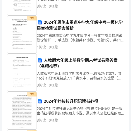
样写才正确？接下来给大家整理工作职责设计模板，希
3
阅读
0
收藏
表
望对大家有所帮助。工作职责设计模板篇1
彰
付费
2024年恩施市重点中学九年级中考一模化学
质量检测试题含解析
奖
2024年恩施市重点中学九年级中考一模化学质量检测试
励；-
题含解析一、单选题（本题共14小题，每题1分，共14
分）1、电解水实验如图。下列说法不正确的是A．试管2
1
阅读
0
收藏
表
中得到O2B．产生 H2与O2的体积比约为
彰
人教版六年级上册数学期末考试卷附答案
（名师推荐）
奖
人教版六年级上册数学期末考试卷一.选择题(共8题，共
16分)1.把10克盐放入1千克水中，盐和盐水的比是（
励
）。A.10：1 B.1：100 C.1：101 D.
3
阅读
0
收藏
形
付费
式
2024年杜拉拉升职记读书心得
2024年杜拉拉升职记读书心得《杜拉拉升职记》是一部
可
由杨红樱所著的职场励志小说，通过主人公杜拉拉的职
场成长历程，为读者揭示职场中的挑战和奋斗。这本书
包
3
阅读
0
收藏
以幽默有趣的笔触，以及鲜活的人物形象，深入浅出地
传达