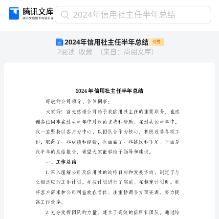
2024
2024年信用社主任半年总结
年
2024年信用社主任半年总结
付费
信
2
阅读
收藏
（
来自
：
尚阅文库
）
用
社
主
任
半
年
尊敬的公司领导、各位同事：
总