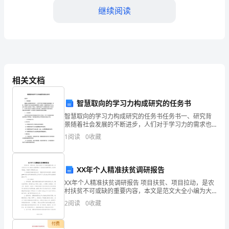
好！
继续阅读
首
先
感
谢
相关文档
公
智慧取向的学习力构成研究的任务书
司
智慧取向的学习力构成研究的任务书任务书一、研究背
景随着社会发展的不断进步，人们对于学习力的需求也
给
越来越高。但是，传统的学习方式已经无法满足现代人
1
阅读
0
收藏
的需求，智慧取向的学习力也成为了现代人追求的一种
予
能力。智
我
工的工作积极性和责任感。
XX年个人精准扶贫调研报告
XX年个人精准扶贫调研报告 项目扶贫、项目拉动，是农
信
二、存在的问题和不足
村扶贫不可或缺的重要内容，本文是范文大全小编为大
家整理的个人精准扶贫调研报告，仅供参考借鉴，希望
用
2
阅读
0
收藏
可以帮助到大家。 个人精准扶贫调研报告
社
付费