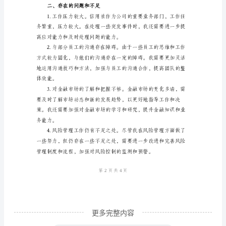
尊
敬
合作，形成了良好的
的
公
司
领
有力保障。
导、
各
位
同
事：
大
更多完整内容
家