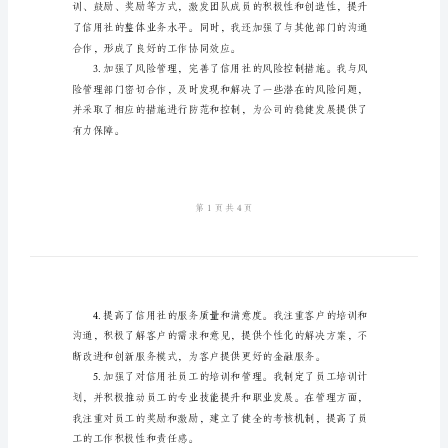
结
2024
年
信
用
一、工作总结
社
主
任
半
高工作效率。
年
总
结