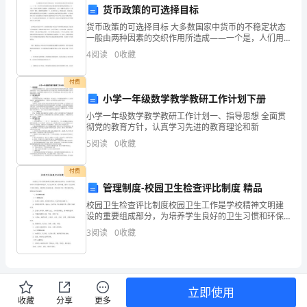
货币政策的可选择目标
主
高应对能力和及时处
货币政策的可选择目标 大多数国家中货币的不稳定状态
任
一般由两种因素的交织作用所造成——一个是，人们用
作为价值标准的黄金来衡量的国家通货没能保持稳定；
4
阅读
0
收藏
的
另一个是，黄金本身用购买力衡量时
重
付费
小学一年级数学教学教研工作计划下册
要
小学一年级数学教学教研工作计划一、指导思想 全面贯
彻党的教育方针，认真学习先进的教育理论和新
职
体效能。
5
阅读
0
收藏
务，
付费
也
管理制度-校园卫生检查评比制度 精品
感
校园卫生检查评比制度校园卫生工作是学校精神文明建
设的重要组成部分，为培养学生良好的卫生习惯和环保
谢
意识，为了美化校园、净化环境、营造一个良好的工作
3
阅读
0
收藏
学习环境、确保师生的身体健康、促进学校卫生工作的
务能力。
健康开展
各
位
立即使用
同
收藏
分享
更多