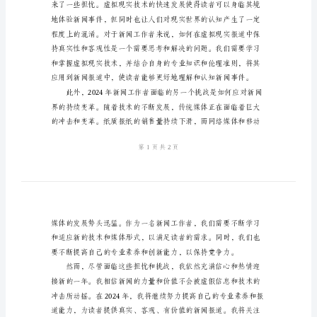
结
革，同时也深感其中
2024
年
新
闻
工
作
者
个
的报道，以保持读者的信任。
人
总
结：