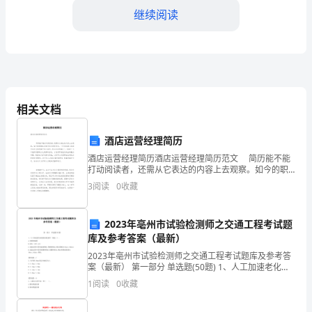
人
继续阅读
难
以
忘
怀
相关文档
的
酒店运营经理简历
年
酒店运营经理简历酒店运营经理简历范文 简历能不能
打动阅读者，还需从它表达的内容上去观察。如今的职
份，
场本身竞争压力便非常大，一些看似傲人的能力也并没
3
阅读
0
收藏
有想象中那么实用，所以在这种情况下，怎样才 可
也
2023年亳州市试验检测师之交通工程考试题
是
库及参考答案（最新）
一
2023年亳州市试验检测师之交通工程考试题库及参考答
案（最新） 第一部分 单选题(50题) 1、人工加速老化试
个
验的试验条件一般是（）。A.光照和雨淋B.浸水
1
阅读
0
收藏
（20℃,2h）C.试验过程中采用连续
新