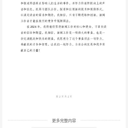
担
忧、
变
革
与
奋
进
2024
年
是
一
个
让
更多完整内容