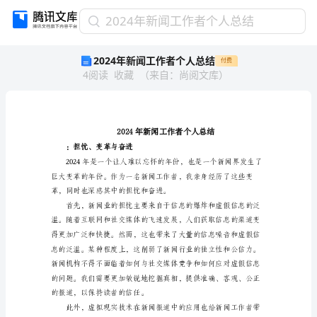
2024
2024年新闻工作者个人总结
年
2024年新闻工作者个人总结
付费
新
4
阅读
收藏
（
来自
：
尚阅文库
）
闻
工
作
者
个
人
：担忧、变革与奋进
总