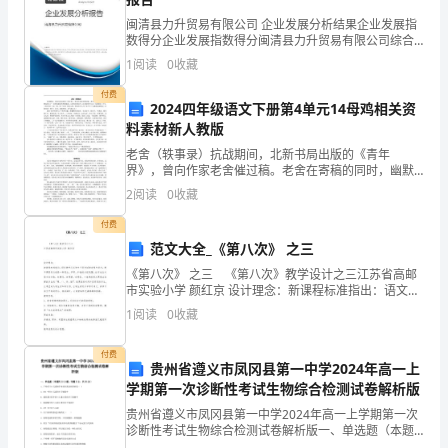
理
闽清县力升贸易有限公司 企业发展分析结果企业发展指
出
数得分企业发展指数得分闽清县力升贸易有限公司综合
得分说明：企业发展指数根据企业规模、企业创新、企
1
阅读
0
收藏
业风险、企业活力四个维度对企业发展情况进行评价。
来
该企
付费
2024四年级语文下册第4单元14母鸡相关资
的
料素材新人教版
有
老舍（轶事录）抗战期间，北新书局出版的《青年
界》，曾向作家老舍催过稿。老舍在寄稿的同时，幽默
关
地寄去了一封带戏曲味的答催稿信：元帅发来紧急令：
2
阅读
0
收藏
内无粮草外无兵！小将提枪上了马，《青年界》上走一
于
程，吠！马来
付费
范文大全_《第八次》 之三
公
《第八次》 之三 《第八次》教学设计之三江苏省高邮
务
市实验小学 颜红京 设计理念：新课程标准指出：语文教
学应在师生平等对话的过程中进行，整节课要努力创设
1
阅读
0
收藏
员
一种民主、平等、和谐的对话氛围，让
辞
付费
贵州省遵义市凤冈县第一中学2024年高一上
学期第一次诊断性考试生物综合检测试卷解析版
职
贵州省遵义市凤冈县第一中学2024年高一上学期第一次
申
诊断性考试生物综合检测试卷解析版一、单选题（本题
共10小题，每题3分，共30分）1、下列有关N元素的存