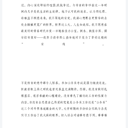
员
的
辞
职
信
该
怎
么
写，
大
家
知