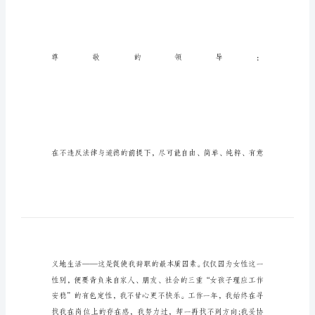
公
务
员
辞
职
信
的
范
文
关
于
公
务