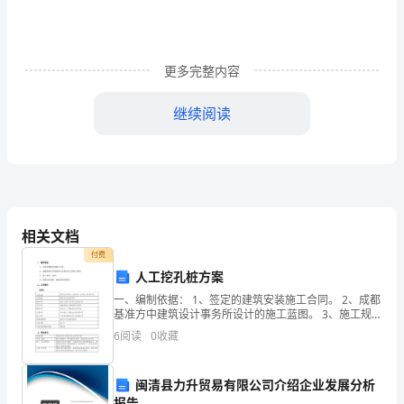
道
吗?
下
更多完整内容
面
继续阅读
是
小
编
为
相关文档
大
付费
人工挖孔桩方案
家
一、编制依据： 1、签定的建筑安装施工合同。 2、成都
搜
基准方中建筑设计事务所设计的施工蓝图。 3、施工规
范、标准。 4、现场实际地形、地貌及地质情况。二、工
6
阅读
0
收藏
程概况 1.概况
集
整
闽清县力升贸易有限公司介绍企业发展分析
报告