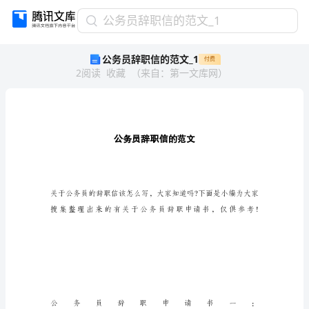
公
公务员辞职信的范文_1
务
公务员辞职信的范文_1
付费
员
2
阅读
收藏
（
来自
：
第一文库网
）
辞
职
信
的
范
文
_1