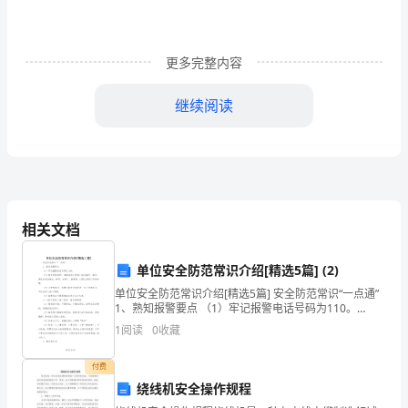
合
约数是（）．
试
（真
更多完整内容
题）
5
继续阅读
(时
8
间：
60
千克＝（
400
分
相关文档
9
钟
单位安全防范常识介绍[精选5篇] (2)
分
单位安全防范常识介绍[精选5篇] 安全防范常识“一点通”
数：
1、熟知报警要点 （1）牢记报警电话号码为110。
1023
（2）拨打时要简明、准确地向公安部门报告案件、事
1
阅读
0
收藏
100
件、事故发生
分)
25
付费
绕线机安全操作规程
班