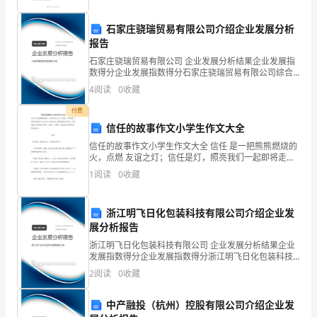
分，
共
石家庄骁瑞贸易有限公司介绍企业发展分析
报告
20
石家庄骁瑞贸易有限公司 企业发展分析结果企业发展指
分）
数得分企业发展指数得分石家庄骁瑞贸易有限公司综合
得分说明：企业发展指数根据企业规模、企业创新、企
4
阅读
0
收藏
1、
业风险、企业活力四个维度对企业发展情况进行评价。
该企
付费
（）
一
信任的故事作文小学生作文大全
个
自
信任的故事作文小学生作文大全 信任 是一把熊熊燃烧的
、当非零
火，点燃 友谊之灯；信任是灯，照亮我们一起即将走过
数
的风 花 雪月；信任是 路，通向我们各自的心灵，让我们
1
阅读
0
收藏
脸上浮出淡淡的 微笑；信任是一个微笑，让我们
（）
既
浙江明飞日化包装科技有限公司介绍企业发
是
4
展分析报告
36
浙江明飞日化包装科技有限公司 企业发展分析结果企业
皮
、一块长方体的橡
发展指数得分企业发展指数得分浙江明飞日化包装科技
的
有限公司综合得分说明：企业发展指数根据企业规模、
2
阅读
0
收藏
企业创新、企业风险、企业活力四个维度对企业发展情
因
况进
每
三、选择题。（
中产融投（杭州）控股有限公司介绍企业发