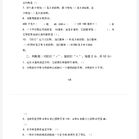
上
册
最新苏教版
学
末
真
期
末
考
班级
试
填
每
一、
空题。（
(真
题)
最
、一个三位数，它的个位上的数是最小的
2
新