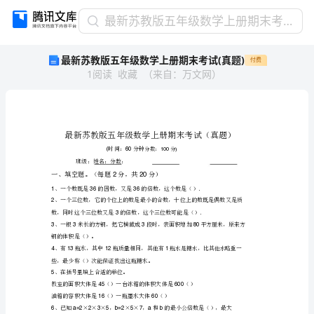
最
最新苏教版五年级数学上册期末考试(真题)
新
最新苏教版五年级数学上册期末考试(真题)
付费
苏
1
阅读
收藏
（
来自
：
万文网
）
教
版
五
年
级
数
学