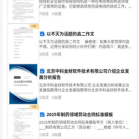
数。
绕线机安全操作规程绕线机是一种在电线电缆制造领域
广泛使用的设备，它能够高效地完成电线的绕绕工作。
级：
然而，由于其高速运转和复杂的结构，绕线机的操作存
7
阅读
0
收藏
在一定的安全风险。为了保障操作人员的安全和设备的
姓
二、判断题（对的打“√”，错的打“×”。
正常运行
付费
名：
以不灭为话题的高二作文
14
分
以不灭为话题的高二作文 编者按：如果大家觉得内容
不错，记得分享给你的小伙伴们哦！内容简介：我迷失
数：
了，找不到回去的路雪地里看樱花飞舞还不到季节的美
、分数的分子和分母都乘上或除以一个相同的
2
3
阅读
0
收藏
绽放得太倾颓那若隐若现的背影我歇斯底里也抓不住...
一、
北京中科金财软件技术有限公司介绍企业发
填
展分析报告
空
北京中科金财软件技术有限公司 企业发展分析结果企业
发展指数得分企业发展指数得分北京中科金财软件技术
题。
有限公司综合得分说明：企业发展指数根据企业规模、
2
阅读
0
收藏
企业创新、企业风险、企业活力四个维度对企业发展情
（每
况进
付费
2025年制药领域劳动合同标准模板
题
2025年制药领域劳动合同标准模板甲方（用人单位）：
2
____制药有限公司乙方（劳动者）：____根据《中华人民
共和国劳动法》、《中华人民共和国劳动合同法》等法
1
阅读
0
收藏
律法规的规定，甲乙双方在平等自愿、协商一致