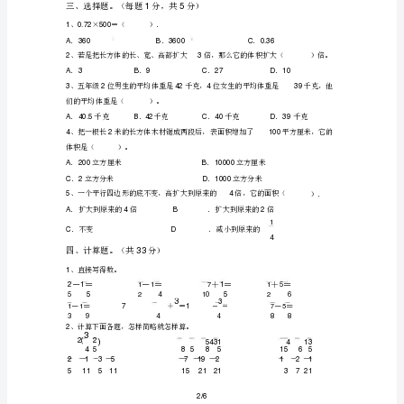
苏
教
版
钢的体积是（）。
五
年
级
数
合
、在括号里填上
5
学
上
册
期
末
考