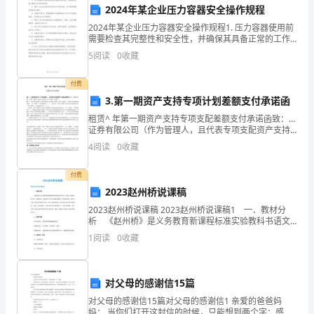
2024年某企业压力容器安全操作规程
名
2024年某企业压力容器安全操作规程1. 压力容器使用前
需要检查其完整性和安全性，并确保其具备正常的工作
教
条件和环境。2. 操作人员应该具备相关的技术知识和经
5
阅读
0
收藏
验，并严格按照操作规程进行操作。3. 在操作
师，
付费
回
3.第一期资产支持专项计划差额支付承诺函
顾
租赁^ 年第一期资产支持专项支配差额支付承诺函致：…
证券有限公司（作为管理人，且代表专项支配资产支持
过
证券持有 人） 为确保 租赁—年第一期资产支持专项支配
4
阅读
0
收藏
（以下简称“专项支配”）项下优先级资产支持证
发展贡献自己的力量。
去
付费
的
2023赵州桥说课稿
2023赵州桥说课稿 2023赵州桥说课稿1 一．教材分
一
析 《赵州桥》是义务教育新课程标准实验教科书语文
三年级上册第五单元的一篇说明文，向我们介绍了赵州
年，
1
阅读
0
收藏
桥的雄伟、坚固和美观。课文开头先交代赵州桥的
我
事业蓬勃发展！谢谢大家！
对父母的感谢信15篇
深
对父母的感谢信15篇对父母的感谢信1 亲爱的爸爸妈
妈： 当你们打开这封信的时候，只能想到两个字：感