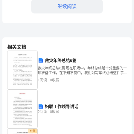
领
继续阅读
导、
教
师
相关文档
同
事
救灾年终总结6篇
我感受到了教育的力量和愉悦。
们：
救灾年终总结6篇 现在职场中，年终总结是十分重要的一
项准备工作，在不知不觉中，我们对写年终总结这件事
也有了深入的了解，以下是小编精心为您推荐的救灾年
大
1
阅读
0
收藏
终总结6篇，供大家参考。 救灾年终总结
家
好！
妇联工作领导讲话
作
2
阅读
0
收藏
为
一
付费