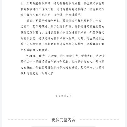
范
文
2024
年
教
师
心
得
体
会
尊
敬
更多完整内容
的