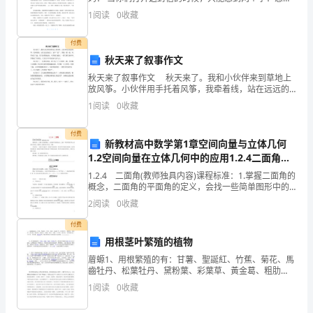
感
恩。 在这给世界上可以没有朋友，没有同学，也可以没
1
阅读
0
收藏
有兄弟姐妹，但万万不能没
学
付费
海
秋天来了叙事作文
无
秋天来了叙事作文 秋天来了。我和小伙伴来到草地上
放风筝。小伙伴用手托着风筝，我牵着线，站在远远的
涯，
地方，说声“放”，那线一紧一松，风筝凌空飞起。我飞快
1
阅读
0
收藏
得跑起来，风筝越飞越高，一群大雁飞来和风筝做成了
教
付费
新教材高中数学第1章空间向量与立体几何
师
1.2空间向量在立体几何中的应用1.2.4二面角导
之
学案新人教B版选择性必修第一册
1.2.4 二面角(教师独具内容)课程标准：1.掌握二面角的
概念，二面角的平面角的定义，会找一些简单图形中的
路
二面角的平面角.2.掌握求二面角的基本方法、步骤．学
2
阅读
0
收藏
法指导：二面角可以通过作二面角的平面角来
任
付费
用根茎叶繁殖的植物
重
葿螈1、用根繁殖的有：甘薯、聖誕紅、竹蕉、菊花、馬
道
齒牡丹、松葉牡丹、黛粉葉、彩葉草、黃金葛、粗肋
草、變葉木、薔薇、茶花、杜鵑、天竺葵、龍吐珠、非
1
阅读
0
收藏
远。
洲鳳仙花、日日春、地瓜藤、 HYPERLINK "htt