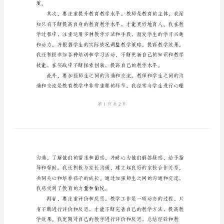
范
文
2024
年
教
师
心
得
体
会
标
质。
准