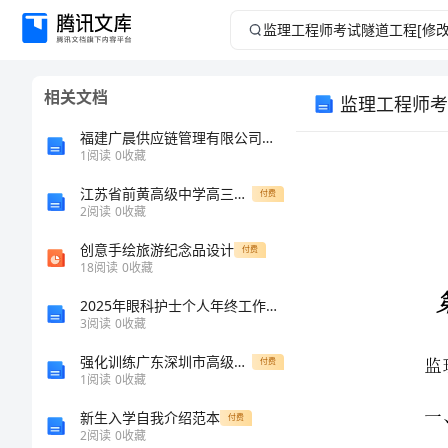
监
理
相关文档
监理工程师考
工
福建广晨供应链管理有限公司介绍企业发展分析报告
程
1
阅读
0
收藏
江苏省前黄高级中学高三化学二模模拟试卷
师
付费
2
阅读
0
收藏
考
创意手绘旅游纪念品设计
付费
18
阅读
0
收藏
试
2025年眼科护士个人年终工作总结经典版
3
阅读
0
收藏
隧
强化训练广东深圳市高级中学数学人教版七年级下册不等式与不等式组同步测试试卷（含答案详解版）
付费
道
1
阅读
0
收藏
新生入学自我介绍范本
付费
工
2
阅读
0
收藏