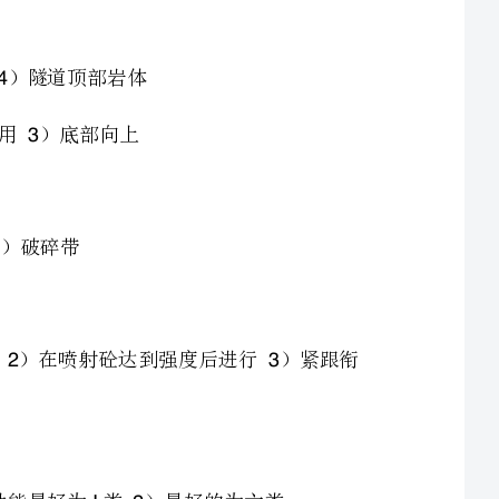
、初次支护和二次衬砌间应（））在喷射砼初凝后进行）在喷射砼达到强度后进行）紧跟衔
最好的为六类
）开挖→量测→初次支护→二次支护→防水层）开挖→量测→防水层→初次支护→二次支护）开
123