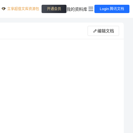
立享超值文库资源包
我的资料库
开通会员
Login 腾讯文档
编辑文档