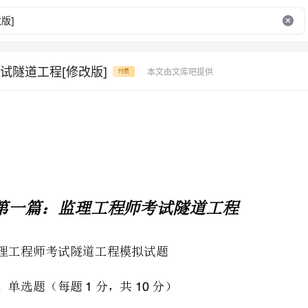
试隧道工程[修改版]
本文由文库吧提供
付费
第一篇：监理工程师考试隧道工程
监理工程师考试隧道工程模拟试题
一、单选题（每题分，共分）
110
、围岩含义是指（））开挖前未扰动的山体
131
）环绕隧道周边一定厚度岩体）与稳定性有关部分岩体）隧道顶部岩体
234
、隧道开挖后，围岩压力是（））垂直向下）水平作用）底部向上
24123