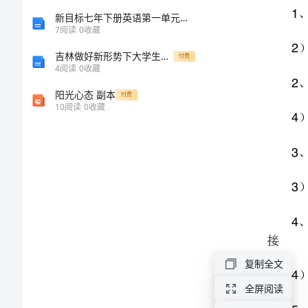
程
新目标七年下册英语第一单元导学案1
）四周及纵向
4
7
阅读
0
收藏
[修
吉林做好新形势下大学生就业创业工作
付费
4
阅读
0
收藏
改
阳光心态 副本
付费
10
阅读
0
收藏
版]
接
第
）监控量测后
4
一
篇：
监
理
工
复制全文
程
全屏阅读