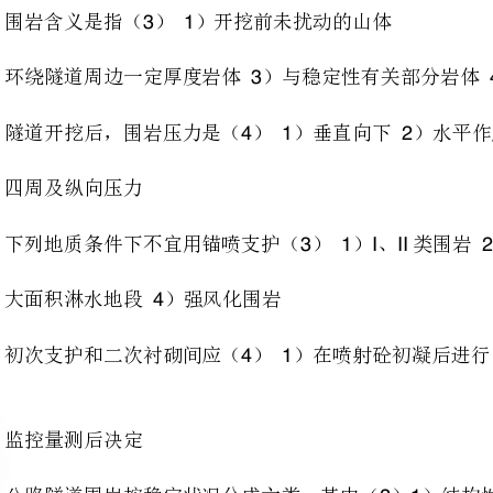
压力
、下列地质条件下不宜用锚喷支护（））、类围岩）破碎带
331III2
）大面积淋水地段）强风化围岩
34
44123
决定
、公路隧道围岩按稳定状况分成六类，其中（））结构性能最好为类）
521I2
）挖进最容易的为类）挖进最难的为六类
3I4
、喷射砼中常加入外加剂为（））早强剂）速凝剂）减水剂）缓凝剂
621234
、新奥法施工工序为（）
73
挖→初次支护→量测→防水层→二次支护）开挖→初次支护→防水层→量测→二次支护
4