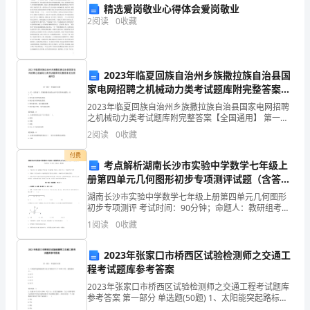
利
精选爱岗敬业心得体会爱岗敬业
2
阅读
0
收藏
1、接待
度
过
了
2023年临夏回族自治州乡族撒拉族自治县国
家电网招聘之机械动力类考试题库附完整答案
四
【全国通用】
2023年临夏回族自治州乡族撒拉族自治县国家电网招聘
之机械动力类考试题库附完整答案【全国通用】 第一部
个
分 单选题(50题) 1、在一定转速下，要减轻链传动的运
2
阅读
0
收藏
动不均匀性和动载荷，应( )。A
春
付费
考点解析湖南长沙市实验中学数学七年级上
秋。
册第四单元几何图形初步专项测评试题（含答案
解析）
2
湖南长沙市实验中学数学七年级上册第四单元几何图形
初步专项测评 考试时间：90分钟；命题人：教研组考生
月
注意：1、本卷分第I卷（选择题）和第Ⅱ卷（非选择题）
1
阅读
0
收藏
两部分，满分100分，考试时间90分钟2、答卷前
6
2023年张家口市桥西区试验检测师之交通工
日
程考试题库参考答案
2023年张家口市桥西区试验检测师之交通工程考试题库
伴
参考答案 第一部分 单选题(50题) 1、太阳能突起路标抽
样方法为当批量不大于10000只时，随机抽取(）。A.26