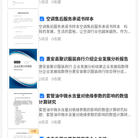
随
1
阅读
0
收藏
只B.36只C.46只D.
选。
着
空调售后服务承诺书样本
新
空调售后服务承诺书样本空调售后服务承诺书样本 科
技的发展，生活的富裕，让空调行业也越来越热，作为
店
空调销售中不可缺少的一部分，空调售后服务承诺书是
5
阅读
0
收藏
消费者行使权力、厂家履行承诺的法律证明，那么，空
开
调
业，
惠安县聚识服装商行介绍企业发展分析报告
来
惠安县聚识服装商行 企业发展分析结果企业发展指数得
分企业发展指数得分惠安县聚识服装商行综合得分说
明：企业发展指数根据企业规模、企业创新、企业风
到
2
阅读
0
收藏
险、企业活力四个维度对企业发展情况进行评价。该企
业的综合
了
套管油中微水含量对绝缘参数的影响的数值
金
计算研究
伯
套管油中微水含量对绝缘参数的影响的数值计算研究标
题：套管油中微水含量对绝缘参数的影响的数值计算研
究摘要：随着高压输电线路的不断发展，套管油作为一
利
4
阅读
0
收藏
种重要的绝缘介质，在保护电力设备的安全稳定运行中
起着至关
西
付费