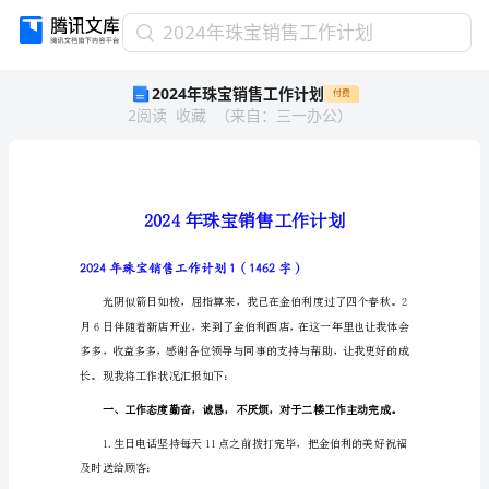
2024
2024年珠宝销售工作计划
年
2024年珠宝销售工作计划
付费
珠
2
阅读
收藏
（
来自
：
三一办公
）
宝
销
售
工
作
计
划