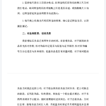
2024
年
珠
宝
销
长。现我将工作状况汇报如下：
售
工
作
计
划
及时送给顾客；
2024
年
珠