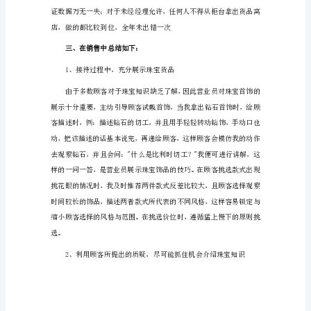
宝
销
售
工
漏登漏记。
作
二、对自身职责，切实负责
计
划
1（1462
字）
光
阴
似