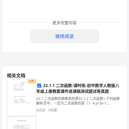
箭
日
如
更多完整内容
梭，
继续阅读
屈
指
算
来，
相关文档
我
付费
22.1.1 二次函数-课时练-初中数学人教版八
已
年级上册教案课件说课稿测试题试卷真题
22.1 二次函数的图象和性质22.1.1 二次函数1.下列函数
在
解析式中，一定为二次函数的是（ ）A.y=3x-1
店，做的都比较到位，全年未
B.y=ax2+bx+c C.s=2t2-2t
金
4
阅读
0
收藏
伯
三、在销售中总结如下：