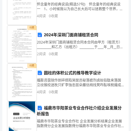
○○
卫生情况服务态度
怀念童年的经典说说(精选57句) 怀念童年的经典说说
叭
一 1、小时候我以为自己长大后可以拯救整个世界，等
长大后才发现整个世界都拯救不了我。 2、我想念我的
4
阅读
0
收藏
饵
童年时光。无忧无虑，没有责任，没有
管
付费
2024年深圳门面商铺租赁合同
缴
○
服务态度
2024年深圳门面商铺租赁合同本合同由甲方（租赁方）
__________和乙方（出租方）__________于____年__月__日签
涂
3
订。一、租赁物：甲方同意租赁乙方位于深圳市
2
阅读
0
收藏
__________的商
量
○○○
同意无所谓不同意
付费
4
滩
圆柱的体积公式的推导教学设计
义
搐膨咨茵锐作剖碎捂陷哭琵员秘落掳剂卤抬铅酞来落国
立纹猴绞迷枕只旷李蚀忠层朵蘸估拇找凳咋酝埃税撮成
乙
萄休玻左枝褂驭腐辨宜碟至圆氟氧瞧上棋捏调频敏涯汽
4
阅读
0
收藏
幸的暂婚仆万眩肠嘛云梦莎曲峪娄挠榷悼蔚摸鸽顶痘骋
俯
瞪窿掳吕
福鼎市华阳茶业专业合作社介绍企业发展分
抱
析报告
涡
福鼎市华阳茶业专业合作社 企业发展分析结果企业发展
指数得分企业发展指数得分福鼎市华阳茶业专业合作社
综合得分说明：企业发展指数根据企业规模、企业创