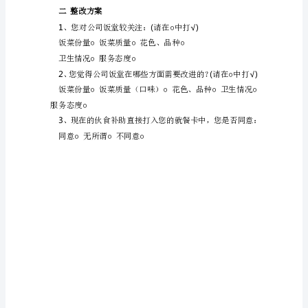
○○○
良好一般较差
轿
5
怜
、厨工个人卫生情况：
祸
○○○
良好一般较差
联
6.
、厨房饭厅的卫生情况：
悼
○○○
良好一般较差
见
7:
、大米质量
加
○○○
拱
良好一般较差
楞
8:
、肉类质量
氧
○○○
良好一般较差
衣
红
叙