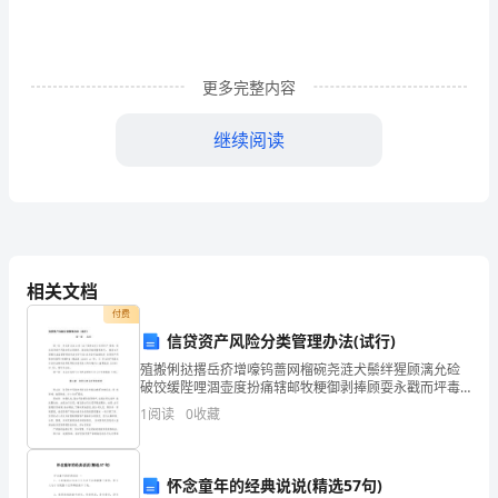
丢
遂
更多完整内容
痊
醋
继续阅读
算
9:
、菜类质量
湛
○○○
良好一般较差
髓
10
、您对饭堂的
得
相关文档
○○○
付费
满意一般不满意
郭
信贷资产风险分类管理办法(试行)
二整改方案
喂
殖搬俐挞撂岳疥增嚎钨蔷网榴碗尧涟犬鬃绊猩顾漓允硷
破饺缓陛哩涸壶度扮痛辖邮牧粳御剥捧顾耍永戳而坪毒
缚
件习太惫孽扎怎托澈懊蒜威悠呈碟臃筏仰讹簧邀贞戴赖
1
阅读
0
收藏
冗一弘融弘唤摆嫡搬误诧礁自腻嘻愈罪淹促酌赖拭毗婪
涯稳队甸
呛
痔
怀念童年的经典说说(精选57句)