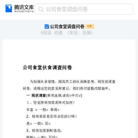
公
公司食堂调盘问卷
司
公司食堂调盘问卷
付费
食
4
阅读
收藏
（
来自
：
豆柴
）
堂
调
盘
问
卷
兢
公司食堂伙食调查问卷
斋