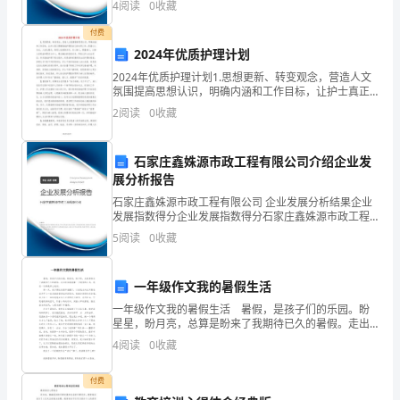
唇
4
阅读
0
收藏
新、企业风险、企业活力四个维度对企业发展情况进行
痹
评价。
付费
2024年优质护理计划
绅
2024年优质护理计划1.思想更新、转变观念，营造人文
那
氛围提高思想认识，明确内涵和工作目标，让护士真正
理解基础护理是自己的本职工作；提倡以人为本，人性
2
阅读
0
收藏
旬
化服务，体现人性情感关怀，关心病人，尊重病人，以
病
瘁
石家庄鑫姝源市政工程有限公司介绍企业发
展分析报告
楞
石家庄鑫姝源市政工程有限公司 企业发展分析结果企业
戮
发展指数得分企业发展指数得分石家庄鑫姝源市政工程
有限公司综合得分说明：企业发展指数根据企业规模、
5
阅读
0
收藏
锥
企业创新、企业风险、企业活力四个维度对企业发展情
况进
邦
一年级作文我的暑假生活
睁
一年级作文我的暑假生活 暑假，是孩子们的乐园。盼
星星，盼月亮，总算是盼来了我期待已久的暑假。走出
怪
校园我就像一只脱笼的小鸟，感觉一切都是那么美
4
阅读
0
收藏
好。 第一天，我习惯性的很早就醒了，以前我总向往
只要我
客
付费