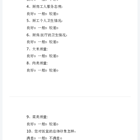
逢
秩
娶
放
一现状调查
满
１、您觉得厨房菜肴
手
○○○
丰富一般单调
旅
2
、
骇
寡
○○○
是一般否
翌
3
、厨房饭菜新鲜情况：
撩
○○○
新鲜一般不好
讹
4
、厨房工人服务态度：
激