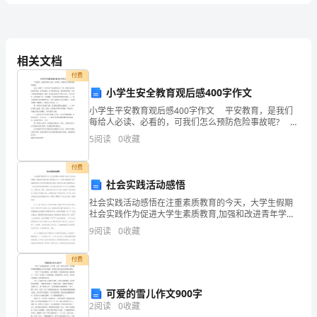
文
张子房曰
诸侯不从约
为之柰何
对曰
楚
且破
信
：
，
？
：
兵
，
、
言
相关文档
分地
其不至固宜
君王能与共分天下
今可立致也
即不能
句
，
。
，
。
，
付费
式
小学生安全教育观后感400字作文
知也
君王能自陈以东傅海
尽与韩信
睢阳以北至谷城
以与彭越
。
，
；
，
小学生平安教育观后感400字作文 平安教育，是我们
（定
每给人必读、必看的，可我们怎么预防危险事故呢? 这
天，我看了一个有关于平安教育的片子，第一讲是与水
使各自为战
则楚易败也
汉王曰
善
于是乃发使者告韩信
语
5
阅读
0
收藏
，
。
：
。
、
”“”
有关的危险事故，还有防溺水、水下抽筋的方法，
后
付费
越曰
并力击楚
楚破
自陈以东傅海与齐王
：
。
，
，
“
社会实践活动感悟
置）
社会实践活动感悟在注重素质教育的今天，大学生假期
项
相国
使者至
韩信
彭越皆报曰
请今进
韩信乃从齐往
社会实践作为促进大学生素质教育,加强和改进青年学生
。
，
、
：
兵。
，
思想政治工作，引导学生健康成长成才的重要举措，作
9
阅读
0
收藏
为培养和提高学生实践、创新和创业能力的重要途径，
王
一直来
付费
已
约，
可爱的雪儿作文900字
2
阅读
0
收藏