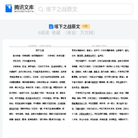
垓
垓下之战原文
下
垓下之战原文
付费
之
6
阅读
收藏
（
来自
：
万文网
）
战
原
文
垓
下
之
战
重