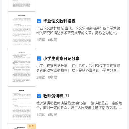
乃
引
兵
毕业论文致辞模板
解
毕业论文致辞模板 当代，论文常用来指进行各个学术领
文登天福山中学高
语文
三
一
域的研究和描述学术研究成果的文章，简称之为论文。
那么毕业论文致谢怎么写？下面是小编为大家精心整理
而
2
阅读
0
收藏
然今卒困于此
此天之亡我
非战之罪也
今日固决死
原为诸君快战
的毕业论文致辞模板，希望对大家有所帮助。
，
，
。
，
东
必
胜之
为诸君溃围
斩将
刈旗
令诸君知天亡我
非战之罪也
小学生观察日记分享
三
，
，
，
，
，
归。
小学生观察日记分享 在生活中，我们有停下来观察过
汉
身边的动物或植物吗？ 以下是精心准备的小学生分享，
乃分其骑以为四队
四向
汉军围之数重
项王谓其骑曰
，
。
。
：
大家可以参考以下内容哦！ 今天，我观察了舅公家的
3
阅读
0
收藏
欲
小豚鼠。 小豚鼠身体雪白，胖乎乎的，头大大
彼
将
令四面骑驰下
期山东为
处
于是项王大呼驰下
西
一
。
，
三
。
，
”
教师演讲稿_31
归，
披靡
遂斩汉
将
是时
赤泉侯为骑将
追项王
项王瞋目而叱之
教师演讲稿教师演讲稿(集锦15篇) 演讲稿是在一定的场
，
一
。
，
，
，
合，面对一定的听众，演讲人围绕着主题讲话的文稿。
张
随着社会不断地进步，演讲稿对我们的作用越来越大，
1
阅读
0
收藏
那么问题来了，到底应如何写一份恰当的演讲稿呢？
赤泉侯人马俱惊
辟易
因畏惧而后退
倒退
数里
与其骑会为
处
良、
，
（
、
）
。
三
付费