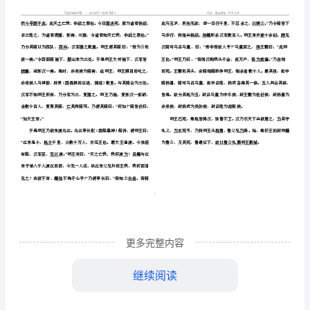
文登天福山中学高
语文
点
三
一
内
垓
下之战
容：
重点内容
词类活用
名词用做动词
文言句式
定语后置
：
（
）
（
词
类
项王已约
乃引
解而东归
，
兵
。
活
汉欲西归
张良
陈平说曰
汉有天下太半
而诸侯皆附之
，
、
：
，
。
“
用
（名
罢食尽
此天亡楚之时也
不如因其机而遂取之
今释弗击
兵
，
，
。
，
词
养虎自遗患也
汉王听之
汉五年
汉王乃追项王至阳夏南
止军
。
。
，
，
‘’”
用
更多完整内容
做
与淮阴侯韩信
建成侯彭越期会
约定日期会合
而击楚军
至固陵
、
（
）
。
继续阅读
动
而信
越之
不会
楚击汉军
大破之
汉王复
壁
深堑而自守
、
兵
。
，
。
入
，
。
词）