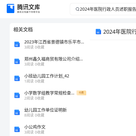
2024
年
相关文档
2024年医
医
2023年江西省景德镇市乐平市标准员之专业管理实务考试题库含完整答案（典优）
院
3
阅读
0
收藏
行
郑州鑫久福商贸有限公司介绍企业发展分析报告
3
阅读
0
收藏
政
小班幼儿园工作计划_42
1
阅读
0
收藏
人
小学数学组教学常规检查反馈小结
付费
2
阅读
0
收藏
员
幼儿园工作单位证明新
述
8
阅读
0
收藏
小公鸡作文
职
3
阅读
0
收藏