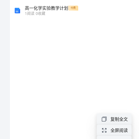
报
高一化学实验教学计划
付费
1
阅读
0
收藏
告
2024
年
医
院
行
政
人
员
复制全文
述
全屏阅读
职