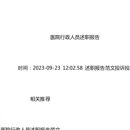
医院行政人员述职报告
时间：2023-09-2312:02:58述职报告范文投诉投稿
相关推荐
医院行政人员述职报告范文
在学习、工作生活中，报告使
信很多朋友都对写报告感到非
迎大家借鉴与参考，希望对大家有所帮助。