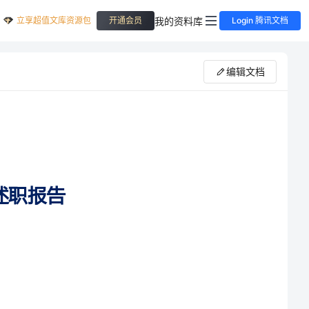
立享超值文库资源包
我的资料库
开通会员
Login 腾讯文档
编辑文档