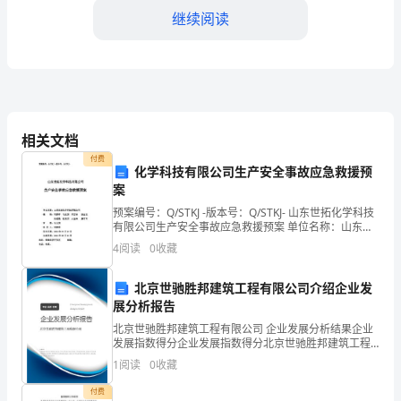
引
继续阅读
言
该
a.意外事故现场急救知识。
制
b.人员伤亡情况报告流程。
度
相关文档
旨
5.安全操作规程具体操作培训
付费
化学科技有限公司生产安全事故应急救援预
在
案
a.操作前的准备工作。
预案编号：Q/STKJ -版本号：Q/STKJ- 山东世拓化学科技
加
有限公司生产安全事故应急救援预案 单位名称：山东世
拓化学科技有限公司编 制：刘清祥 马玉国 刘方保 段会
4
阅读
0
收藏
强
玉
c.操作过程中的安全
车
北京世驰胜邦建筑工程有限公司介绍企业发
三、培训方式
展分析报告
间
北京世驰胜邦建筑工程有限公司 企业发展分析结果企业
员
发展指数得分企业发展指数得分北京世驰胜邦建筑工程
有限公司综合得分说明：企业发展指数根据企业规模、
1
阅读
0
收藏
企业创新、企业风险、企业活力四个维度对企业发展情
工
况进
付费