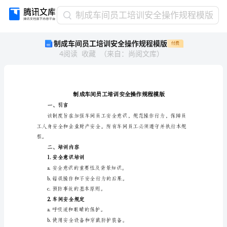
制
制成车间员工培训安全操作规程模版
成
制成车间员工培训安全操作规程模版
付费
车
4
阅读
收藏
（
来自
：
尚阅文库
）
间
员
工
培
训
安
一、引言
全