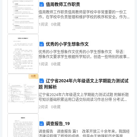
训。
安
值周教师工作职责
四、培训考核与记录
值周教师工作职责值周教师是学校中非常重要的一份工
全
作，在学校中负责管理和维护学校的秩序和安全。作为
值周教师，其工作职责主要涉及以下几个方面：一、值
意
1
阅读
0
收藏
班管理1. 协助学校领导安排好学校每天的值日工作及值
班安
识，
考核。
优秀的小学生想象作文
规
优秀的小学生想象作文优秀的小学生想象作文 导语：
范
想象作文要求学生根据所学知识，创造一些特别的故事
内容。下面是小学生想象作文优秀范文，欢迎参考! 优
1
阅读
0
收藏
操
秀的想象作文【1】 我今年8岁，是一个
作
付费
辽宁省2024年六年级语文上学期能力测试试
题 附解析
行
辽宁省2024年六年级语文上学期能力测试试题 附解析题
作。
为，
号知识基础积累运用口语交际阅读习作总分得 分考试须
知：
2
阅读
0
收藏
保
扣减奖金、警告、停工、开除等。
障
调查报告_19
员
六、安全事故报告与处理
调查报告 调查报告 篇1 改革开放三十余年来，我国经
济建设取得了辉煌的成绩，但是由于地理和历史等原