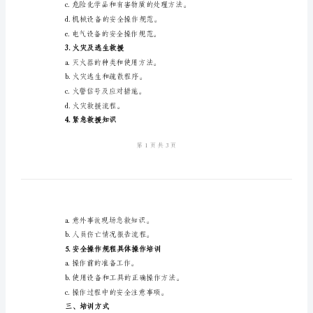
操
程。
作
二、培训内容
规
1.安全意识培训
程
模
版
c.预防事故的基本原则。
2.车间安全规定
制
a.呼吸道和眼睛的保护。
成
车
间
员