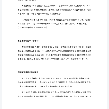
E组：德国、芬兰、澳大利亚、日本
杯
中
国
G组：伊朗、西班牙、科特迪瓦、巴西
赛
H组：加拿大、拉脱维亚、黎巴嫩、法国
程
安
排
男篮世界杯赛事文化
（对
战
日
期）
2023
男