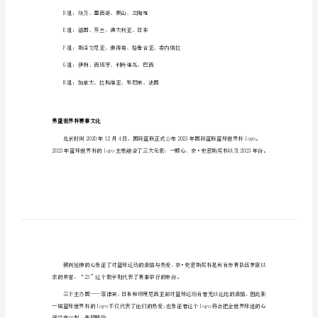
安
8月26日20:00塞尔维亚vs中国
排
8月28日16:00中国vs南苏丹
（对
8月30日20:00中国vs波多黎各
战
日
2023男篮世界杯32强分组情况
期）
A组：安哥拉、多米尼加、菲律宾、意大利
2023
B组：南苏丹、塞尔维亚、中国、波多黎各
男
C组：美国、约旦、希腊、新西兰
篮
世
D组：埃及、墨西哥、黑山、立陶宛
界