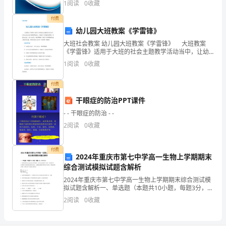
1
阅读
0
收藏
业风险、企业活力四个维度对企业发展情况进行评价。
国
该企
付费
vs
幼儿园大班教案《学雷锋》
大班社会教案 幼儿园大班教案《学雷锋》 大班教案
南
《学雷锋》适用于大班的社会主题教学活动当中，让幼
儿关心生活中需要帮助的人，并能给予力所能及的帮
1
阅读
0
收藏
苏
助，知道关心他人、助人为乐是一种雷锋精神，体验学
习雷
丹
付费
8
干眼症的防治PPT课件
- - 干眼症的防治 - -
月
2
阅读
0
收藏
30
日
付费
2024年重庆市第七中学高一生物上学期期末
综合测试模拟试题含解析
20:00
2024年重庆市第七中学高一生物上学期期末综合测试模
中
拟试题含解析一、单选题（本题共10小题，每题3分，共
30分）1、将某活组织放入适宜的完全营养液中，置于适
2
阅读
0
收藏
国
宜的条件下培养。培养液中甲、乙两种离子的浓度
vs