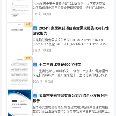
2024年风电安全管理协议书本协议书由以下双方签署，
塞
为了确保风电项目的安全管理和运营，特制订本协议
书。甲方：风电项目开发运营公司（以下简称甲方）地
3
阅读
0
收藏
尔
(Indonesia)和菲律宾(Philippines)。
址：联系人：电话：乙方：风电项目安全管理公司（以
下简称
维
付费
2024年家居拖鞋项目资金需求报告代可行性
研究报告
亚
家居拖鞋资金需求报告目录TOC \h \z HYPERLINK \l
男篮世界杯几年一次举行
vs
_Toc14637 概论 PAGEREF _Toc14637 \h 3 HYPERLINK
\l _Toc3980 一、建设内
3
阅读
0
收藏
中
付费
国
十二生肖比赛记600字作文
8
十二生肖比赛记600字作文 “加油！”“加油！”是哪里传
来这样的喊叫声。哦！原来是十二生肖比赛的地方传来
月
这样的喊叫声。 这次的比赛有大象做裁判，狮子和老
10
阅读
0
收藏
虎做保护人员。大家都知道十二生肖
28
金华市安索物资有限公司介绍企业发展分析
日
报告
国际篮联篮球世界杯简介
16:00
金华市安索物资有限公司 企业发展分析结果企业发展指
数得分企业发展指数得分金华市安索物资有限公司综合
中
得分说明：企业发展指数根据企业规模、企业创新、企