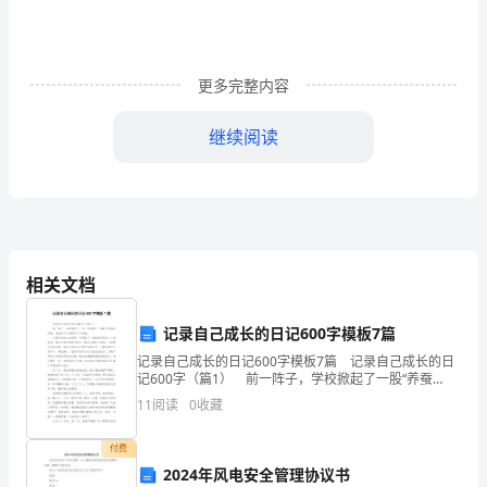
篮
世
更多完整内容
界
继续阅读
杯
中
国
赛
相关文档
程
凝结在一起，共同跳动。
8
记录自己成长的日记600字模板7篇
记录自己成长的日记600字模板7篇 记录自己成长的日
月
记600字（篇1） 前一阵子，学校掀起了一股“养蚕
热”，看着大家都在养蚕，我也花了5角钱买了五条
26
11
阅读
0
收藏
蚕。 小蚕们长的白白胖胖，可爱极了。我把她
日
付费
2024年风电安全管理协议书
20:00