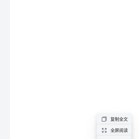
总
结
范
文
2
建
筑
公
司
复制全文
个
全屏阅读
人