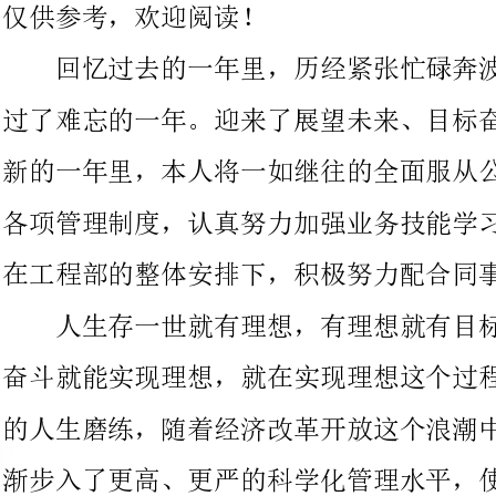
新的一年里，本人将一如继往的全面服从公司领导、严格遵守公司
各项管理制度，认真努力加强业务技能学习，增强管理技术水平，
在工程部的整体安排下，积极努力配合同事们做好本职份内工作。
人生存一世就有理想，有理想就有目标，有目标就有奋斗，就
奋斗就能实现理想，就在实现理想这个过程中，将会遇到不同程度
的人生磨练，随着经济改革开放这个浪潮中，现代化建筑行业也逐
渐步入了更高、更严的科学化管理水平，使我们这一代从事建筑行
业的管理工作者来讲，又将面临着人生挑战的一个起点，所以只有
自我更新观念，努力学习，通过学习在实际工作中来逐步提高自己
的科学管理能力，否之，将会受到这个历史潮流的淘汰。
我是一个性格倔强、较为好胜、永不服输、勇于战胜的人，因
此，在实际工作中，往往爱说，爱坚持自己的意志观点，这样难免