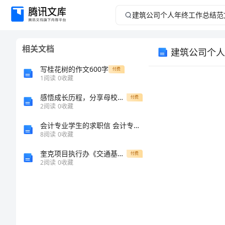
建
筑
相关文档
建筑公司个人
公
写桂花树的作文600字
付费
司
1
阅读
0
收藏
感悟成长历程，分享母校演讲稿的心路历程
个
付费
2
阅读
0
收藏
人
会计专业学生的求职信 会计专业学生求职信(5篇)
8
阅读
0
收藏
年
奎克项目执行办《交通基础设施建设工程质量年》活动实施方案
付费
2
阅读
0
收藏
终
工
作