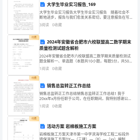
旨
大学生毕业实习报告_169
大学生毕业实习报告大学生毕业实习报告 随着社会不
在
断地进步，报告与我们愈发关系密切，要注意报告在写
作时具有一定的格式。为了让您不再为写报告头疼，下
3
阅读
0
收藏
推
面是小编整理的大学生毕业实习报告，欢迎阅读与收
藏。
动
付费
2024年安徽省合肥市六校联盟高二数学期末
标
质量检测试题含解析
2024年安徽省合肥市六校联盟高二数学期末质量检测试
准
题含解析一、单选题（本题共10小题，每题5分，共50
分）1、已知双曲线的两个焦点为，，是此双曲线上的一
1
阅读
0
收藏
化
点，且满足，，则该双曲线的方程是（）A. B.
付费
工
销售总监转正工作总结
作
销售总监转正工作总结销售总监转正工作总结1 我于
20xx年x月份任职于公司，在任职期间，我特别感谢公司
的
领导及各位同事的支持与帮助。在公司领导和各位同事
1
阅读
0
收藏
的支持与帮助下，我很快融入了我们这个集体当
深
付费
入
活动方案 岩棉板施工方案
岩棉板施工方案天津市第一中学滨海学校工程二标段外
开
墙保温施工方案DY—（三建）—（8）—（xx）编制