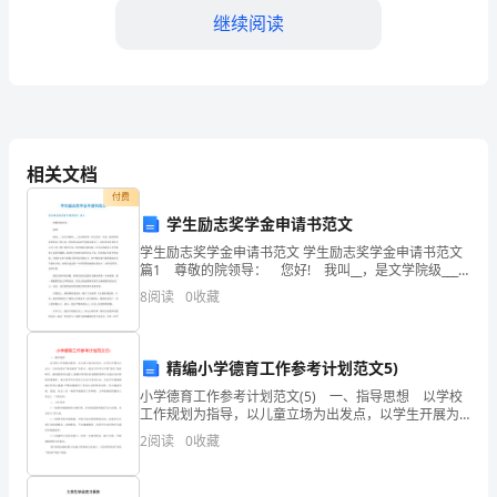
准
继续阅读
化
实
施
年
相关文档
发展作出积极贡献。
活
付费
学生励志奖学金申请书范文
动
学生励志奖学金申请书范文 学生励志奖学金申请书范文
篇1 尊敬的院领导： 您好! 我叫__，是文学院级____
方
专业的同学。在过去的一年里，我始终保持积极向上的
8
阅读
0
收藏
心态，时刻以高标准严格要求着自己，同
案
内
精编小学德育工作参考计划范文5)
容
小学德育工作参考计划范文(5) 一、指导思想 以学校
工作规划为指导，以儿童立场为出发点，以学生开展为
丰
立足点，以深化落实"绿色德育"为重点，通过引导学生开
2
阅读
0
收藏
展"绿色"教育研究，强化德育队伍建立;狠抓以
富，