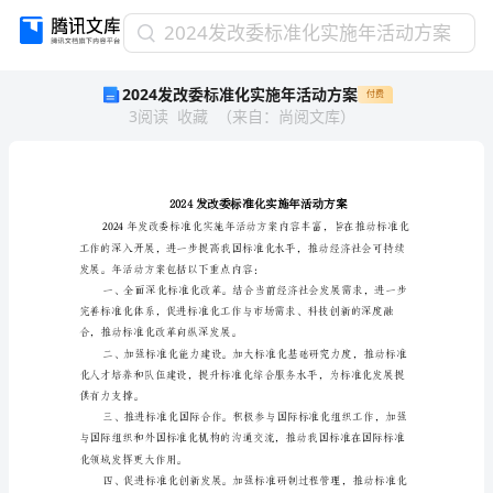
2024
2024发改委标准化实施年活动方案
发
2024发改委标准化实施年活动方案
付费
改
3
阅读
收藏
（
来自
：
尚阅文库
）
委
标
准
化
实
施
年