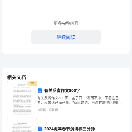
堂
教
更多完整内容
学
继续阅读
延
续，
是
教
相关文档
学
付费
不
有关反省作文800字
有关反省作文800字 孟子曰：“发而不中，不怨胜己
可
者，反求诸己而已矣。”意思是说，当没有赢得比赛时，
不要怨恨自己的对手，而要善于反思自己的问题。而这
缺
1
阅读
0
收藏
样便是孟子认为的“仁者”的风范。因此，当遭遇失败时
少
2024虎年春节演讲稿三分钟
辅