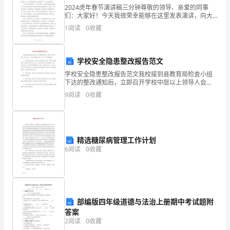
2024虎年春节演讲稿三分钟尊敬的领导、亲爱的同事
助
们：大家好！今天我很荣幸能够在这里发表演讲，向大
家致以诚挚的问候！在这辞旧迎新的时刻，我愿意与大
1
阅读
0
收藏
手
家一同分享对____年虎年春节的思考和祝福！虎年是华夏
段；
学校安全隐患整改报告范文
而
学校安全隐患整改报告范文我校接到县教育局检查小组
下达的整改通知后，立即召开学校中层以上领导人会
评
议，商议学校整改方案，采取了以下整改措施：1、对学
9
阅读
0
收藏
校伙房问题，又召开了全体后勤人员会议，讲清了出现
价
的问题，
又
是
精选糖尿病管理工作计划
6
阅读
0
收藏
教
育
教
部编版四年级道德与法治上册期中考试题附
学
答案
2
阅读
0
收藏