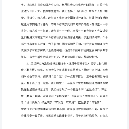
作
业
价能有效引起师生共鸣。
评
价
方
式
剖
析
作
等。
业
是
课