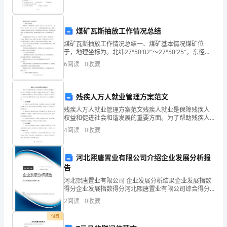
中
不
煤矿瓦斯抽放工作情况总结
可
煤矿瓦斯抽放工作情况总结一、煤矿基本情况煤矿位
于，地理坐标为。北纬27°50′02″～27°50′25″，东径
缺
111°38′06″～111°38′28″，在涟源市城区以北16km，
6
阅读
0
收藏
涟源—古塘的主干公路
少
重
残疾人万人就业管理方案范文
要
残疾人万人就业管理方案范文残疾人就业是保障残疾人
权益和促进社会和谐发展的重要方面。为了帮助残疾人
环
实现就业，尊重他们的能力和尊严，需要制定一套科学
4
阅读
0
收藏
的管理方案。本文将从政策支持、职业培训、岗位适
节。
应、工作环
河北熙唐置业有限公司介绍企业发展分析报
因
告
此，
河北熙唐置业有限公司 企业发展分析结果企业发展指数
得分企业发展指数得分河北熙唐置业有限公司综合得分
作
说明：企业发展指数根据企业规模、企业创新、企业风
2
阅读
0
收藏
险、企业活力四个维度对企业发展情况进行评价。该企
业
业的
付费