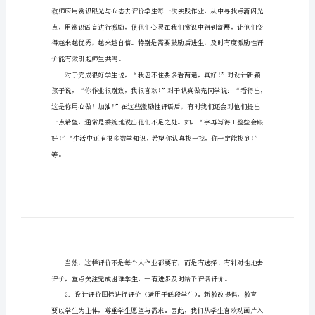
价
方
式
探
析
数
一、教师评价
学
实
践
活
动