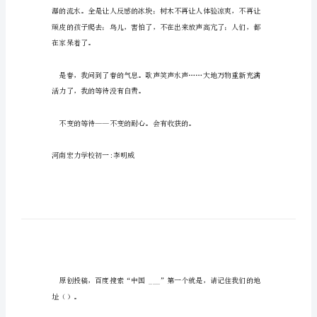
天
与
春
天
作
文
350
衣。
字
冬
天，
白
雪
茫