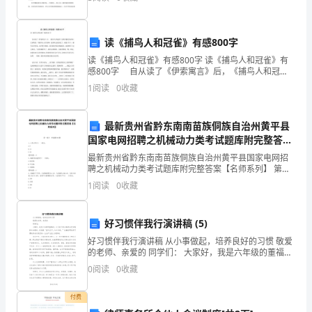
风
学习的儒雅校园，建立人人爱健体的阳光校园
7.
了，
读《捕鸟人和冠雀》有感800字
就
读《捕鸟人和冠雀》有感800字 读《捕鸟人和冠雀》有
8.
感800字 自从读了《伊索寓言》后，《捕鸟人和冠
是
雀》给我印象犹为深刻，它讲的是一名捕鸟人正在张
1
阅读
0
收藏
网，冠雀从远处看见了，问他干什么。捕鸟人回答说。
暖
是
风，
最新贵州省黔东南南苗族侗族自治州黄平县
国家电网招聘之机械动力类考试题库附完整答案
就
【名师系列】
最新贵州省黔东南南苗族侗族自治州黄平县国家电网招
聘之机械动力类考试题库附完整答案【名师系列】 第一
是
部分 单选题(50题) 1、2英寸等于( )英分。
1
阅读
0
收藏
A.8B.16C.20【答案】：B2、蜗杆
花
香
好习惯伴我行演讲稿 (5)
好习惯伴我行演讲稿 从小事做起，培养良好的习惯 敬爱
鸟
的老师、亲爱的 同学们： 大家好，我是六年级的董福
欣，今天我代表全体学生发言感到十分荣幸。俗话说“五
语，
0
阅读
0
收藏
岁成习，六十亦然。
就
付费