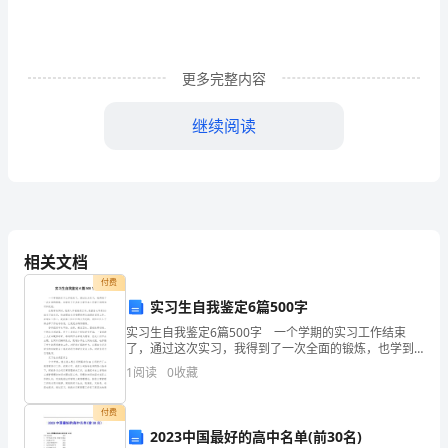
那
“雪
更多完整内容
毯”，
继续阅读
是
那
雪
雾，
址（）。
相关文档
是
付费
那
实习生自我鉴定6篇500字
【冬天与春天作文350字】相
实习生自我鉴定6篇500字 一个学期的实习工作结束
寒
了，通过这次实习，我得到了一次全面的锻炼，也学到
了许多在大学书本上所学不到的知识和技能。 在教学
气
1
阅读
0
收藏
的同时，我深入学校班级工作，我担任七年级(4)班
逼
1.
付费
2023中国最好的高中名单(前30名)