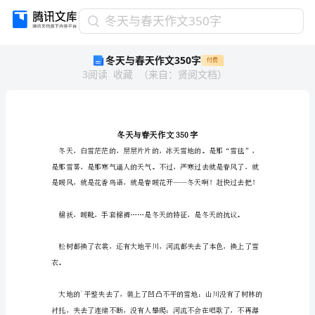
冬
冬天与春天作文350字
天
冬天与春天作文350字
付费
与
3
阅读
收藏
（
来自
：
贤阅文档
）
春
天
作
文
350
字
冬