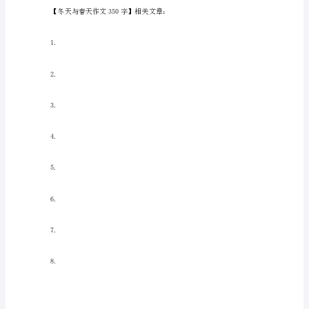
茫
在家呆着了。
的，
层
层
片
活力了，我的等待没有白费。
片
的，
冰
天
河南宏力学校初一:李明威
雪
地
的。
是