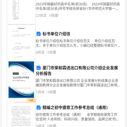
人
2023中国最好的高中名单(前30名) 2023中国最好的高
的
中名单(前30名)序号学校名称省份1华中师范大学第一附
属中学湖北2河北衡水中学河北3人民大学附属中学北京4
2.
22
阅读
0
收藏
天
长沙市长郡中学湖南5长沙市雅礼
气。
标书单位介绍信
3.
不
标书单位介绍信标书单位介绍信范文 单位介绍信范
文，关于单位介绍信怎么写，小编已经整理标书单位介
过，
绍信范文，欢迎大家阅读。 单位介绍信格式【1】
4
阅读
0
收藏
单位介绍信是一个单位
严
4.
寒
厦门市荣和霖进出口有限公司介绍企业发展
分析报告
过
厦门市荣和霖进出口有限公司 企业发展分析结果企业发
5.
展指数得分企业发展指数得分厦门市荣和霖进出口有限
去
公司综合得分说明：企业发展指数根据企业规模、企业
1
阅读
0
收藏
创新、企业风险、企业活力四个维度对企业发展情况进
就
行评
付费
是
精编之初中德育工作参考总结（通用）
6.
初中德育工作参考总结（通用） 本学期我校德育工作
春
在坚持“人本和校、科研兴校、质量强校、品牌立校”的办
学理念和坚持“构建人人讲团结的xxx校园 ，创设人人会
3
阅读
0
收藏