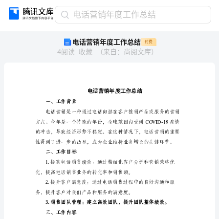
电
电话营销年度工作总结
话
电话营销年度工作总结
付费
营
4
阅读
收藏
（
来自
：
尚阅文库
）
销
年
度
工
作
总
一、工作背景
结