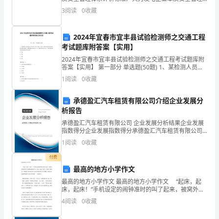
体系评价标准说明1 火力发电企业本质安全管理体系评
年
3
阅读
0
收藏
价标准说明1.1 管理评价主要内容《火力发电企业本质
安
份，
2024年宜春市宜丰县试验检测师之交通工程
全
考试题库附答案【实用】
球
2024年宜春市宜丰县试验检测师之交通工程考试题库附
答案【实用】 第一部分 单选题(50题) 1、某检测人员依
据GB/T24973-2010对某厂家生产的电动栏杆机起落时
范
1
阅读
0
收藏
间进行测试，测得起杆时间
围
承德盈汇汽车租赁有限公司介绍企业发展分
析报告
内
承德盈汇汽车租赁有限公司 企业发展分析结果企业发展
受
指数得分企业发展指数得分承德盈汇汽车租赁有限公司
综合得分说明：企业发展指数根据企业规模、企业创
1
阅读
0
收藏
到
新、企业风险、企业活力四个维度对企业发展情况进行
评价。
付费
COVID-
最高的地方小学作文
19
最高的地方小学作文 最高的地方小学作文 “起床，起
床，起床！”手机设定的闹钟准时的叫了起来，被窝外冰
疫
凉的冷空气刺激得我缩回手来，好冷！我搓了搓手，又
4
阅读
0
收藏
缩回了被窝里，不想起床。楼下厨房里，爸爸在做着早
情