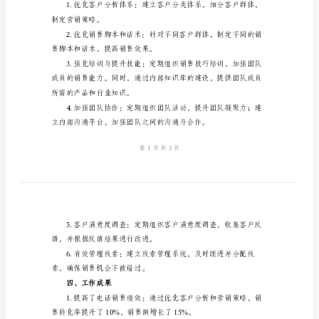
电
话
营
销
二、工作目标
年
度
工
作
总
结
三、工作内容
一、
工