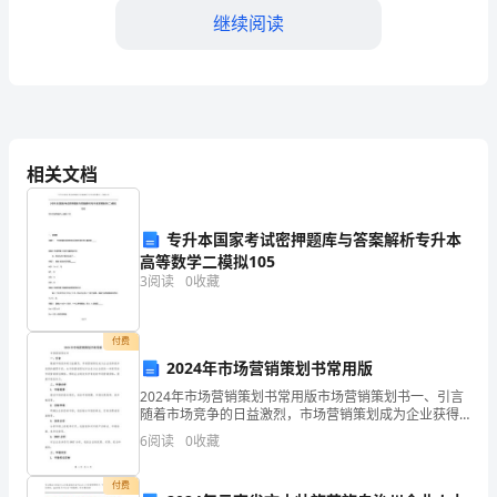
话
继续阅读
向
潜
在
馈，并根据反馈结果进行改进。
客
相关文档
户
推
索，确保销售机会不被错过。
专升本国家考试密押题库与答案解析专升本
高等数学二模拟105
销
四、工作成果
3
阅读
0
收藏
产
付费
品
2024年市场营销策划书常用版
或
2024年市场营销策划书常用版市场营销策划书一、引言
随着市场竞争的日益激烈，市场营销策划成为企业获得
服
竞争优势的重要手段。本市场营销策划书旨在为企业提
6
阅读
0
收藏
供一种常用的市场营销策划模板，帮助企业制定科学有
效的
务
付费