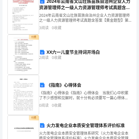
2024年云南省文山壮族苗族自治州企业人力
的
资源管理师之一级人力资源管理师考试真题含答
案【黄金题型】
营
2024年云南省文山壮族苗族自治州企业人力资源管理师
之一级人力资源管理师考试真题含答案【黄金题型】第I
五、存在的问题与改进措施
销
部分 单选题（50题）1.关于工作岗位轮换,下列说法错误
3
阅读
0
收藏
的是()A: 有助于保持员工的工作新鲜感B
方
付费
式。
XX六一儿童节主持词开场白
今
2
阅读
0
收藏
年
的调整与改进。
是
《指南》心得体会
一
《指南》心得体会《指南》心得体会 当我们心中积累
了不少感想和见解时，就十分有必须要写一篇心得体
个
会，如此就可以提升我们写作能力了。那么心得体会怎
0
阅读
0
收藏
么写才恰当呢？下面是小编收集整理的《指南》心得体
特
会，欢
付费
学习和发展。
殊
火力发电企业本质安全管理体系评价标准
的
火力发电企业本质安全管理体系研究（火力发电企业本
质安全管理体系评价标准）火力发电企业本质安全管理